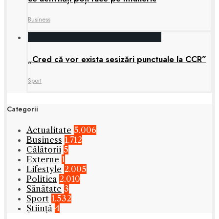
Business
„Cred că vor exista sesizări punctuale la CCR”
Sport
Categorii
Actualitate
5.006
Business
1.712
Călătorii
5
Externe
1
Lifestyle
2.005
Politica
2.010
Sănătate
3
Sport
1.532
Știință
4