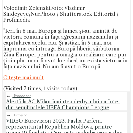
Volodimir Zelenski
Foto: Vladimir
Sindeyeve/NurPhoto / Shutterstock Editorial /
Profimedia
”Ieri, în 8 mai, Europa şi lumea şi-au amintit de
victoria comună în faţa agresiunii nazismului şi
capitularea acelui rău. Şi astăzi, în 9 mai, noi,
împreună cu întreaga Europă liberă, sărbătorim
Ziua Europei pentru a omagia o realizare care pur
şi simplu nu ar fi avut loc dacă nu exista victoria în
faţa nazismului. Nu am fi avut o Europă…
Citeşte mai mult
(Visited 7 times, 1 visits today)
←
Precedent
Alertă la AC Milan înaintea derby-ului cu Inter
din semifinalele UEFA Champions League
→
Următor
VIDEO Eurovision 2023. Pasha Parfeni,
reprezentantul Republicii Moldova, printre
primii 10 finaliști / Care este melodia care a dus