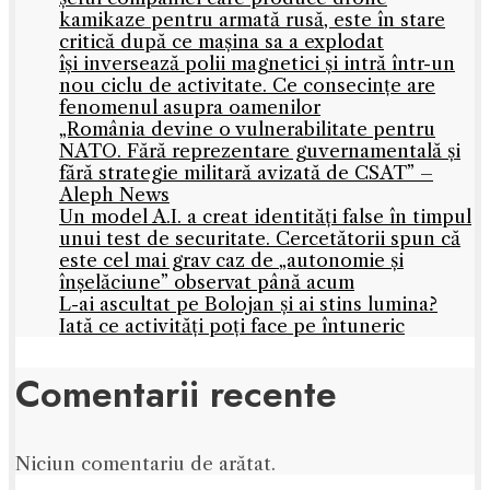
kamikaze pentru armată rusă, este în stare
critică după ce mașina sa a explodat
își inversează polii magnetici și intră într-un
nou ciclu de activitate. Ce consecințe are
fenomenul asupra oamenilor
„România devine o vulnerabilitate pentru
NATO. Fără reprezentare guvernamentală și
fără strategie militară avizată de CSAT” –
Aleph News
Un model A.I. a creat identități false în timpul
unui test de securitate. Cercetătorii spun că
este cel mai grav caz de „autonomie și
înșelăciune” observat până acum
L-ai ascultat pe Bolojan și ai stins lumina?
Iată ce activități poți face pe întuneric
Comentarii recente
Niciun comentariu de arătat.