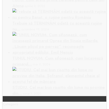
Atena
aprilie 9, 2023
Trebuie să TERMINĂM odată cu această rușine
nu…
octombrie 19, 2024
TUNUL NOVUM. Cum sifonează, cum încasează
primarul…
mai 9, 2024
STUDIU. Cel mai bun risotto din lume nu provine
din…
iunie 7, 2023
Categorii