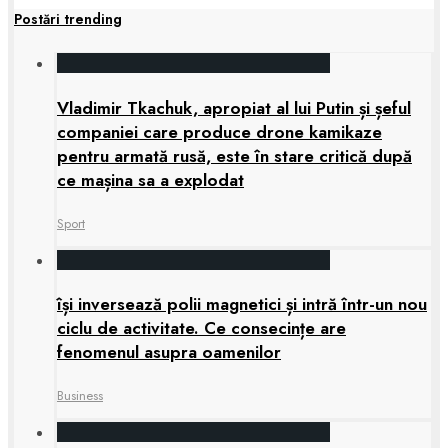
Postări trending
Vladimir Tkachuk, apropiat al lui Putin și șeful
companiei care produce drone kamikaze
pentru armată rusă, este în stare critică după
ce mașina sa a explodat
Sport
își inversează polii magnetici și intră într-un nou
ciclu de activitate. Ce consecințe are
fenomenul asupra oamenilor
Business