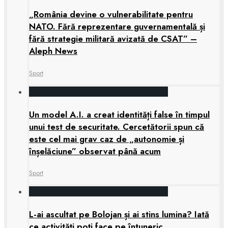
„România devine o vulnerabilitate pentru
NATO. Fără reprezentare guvernamentală și
fără strategie militară avizată de CSAT” –
Aleph News
Sport
Un model A.I. a creat identități false în timpul
unui test de securitate. Cercetătorii spun că
este cel mai grav caz de „autonomie și
înșelăciune” observat până acum
Sport
L-ai ascultat pe Bolojan și ai stins lumina? Iată
ce activități poți face pe întuneric