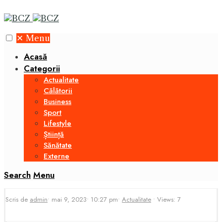
✕
Menu
Acasă
Categorii
Actualitate
Călătorii
Business
Sport
Lifestyle
Știință
Sănătate
Externe
Search
Menu
Scris de
admin
•
mai 9, 2023
•
10:27 pm
•
Actualitate
•
Views: 7