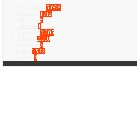
Actualitate
5.006
Business
1.712
Călătorii
5
Externe
1
Lifestyle
2.005
Politica
2.010
Sănătate
3
Sport
1.532
Știință
4