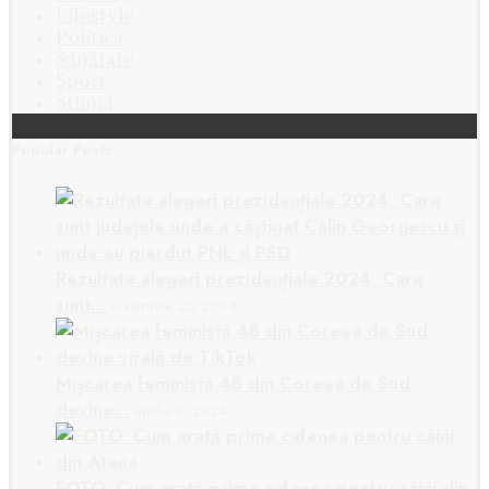
Lifestyle
Politica
Sănătate
Sport
Știință
Popular Posts
Rezultate alegeri prezidențiale 2024. Care
sunt…
noiembrie 25, 2024
Mișcarea feministă 4B din Coreea de Sud
devine…
aprilie 9, 2024
FOTO. Cum arată prima cafenea pentru câini din