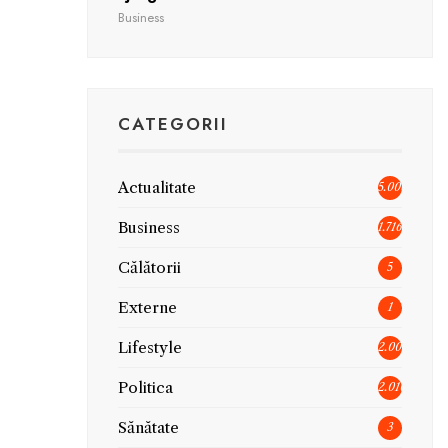
Business
CATEGORII
Actualitate
5.006
Business
1.716
Călătorii
5
Externe
1
Lifestyle
2.005
Politica
2.010
Sănătate
3