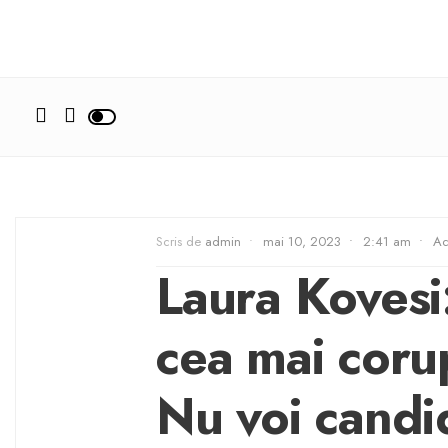
Scris de
admin
•
mai 10, 2023
•
2:41 am
•
Ac
​Laura Koves
cea mai coru
Nu voi candid