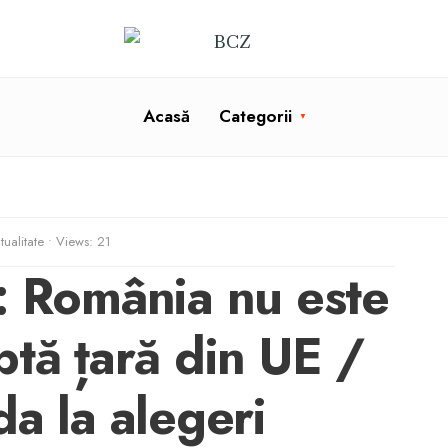
Acasă
Categorii
tualitate
•
Views: 21
i: România nu este
ptă țară din UE /
a la alegeri