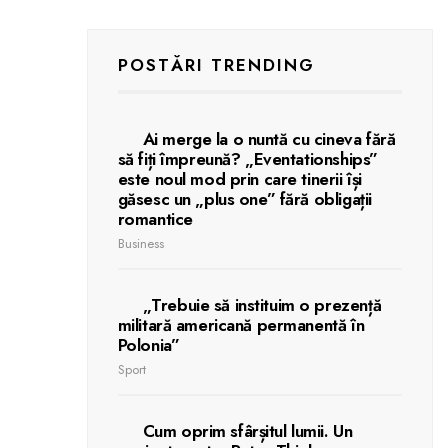
POSTĂRI TRENDING
Ai merge la o nuntă cu cineva fără
să fiți împreună? „Eventationships”
este noul mod prin care tinerii își
găsesc un „plus one” fără obligații
romantice
Business
„Trebuie să instituim o prezență
militară americană permanentă în
Polonia”
Sport
Cum oprim sfârșitul lumii. Un