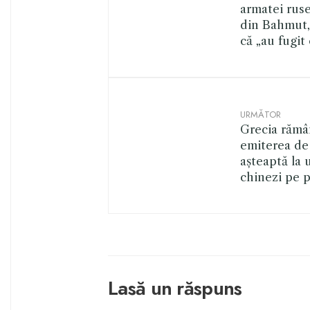
armatei ruse
din Bahmut,
că „au fugit 
URMĂTOR
Grecia rămâ
emiterea de 
așteaptă la 
chinezi pe p
Lasă un răspuns