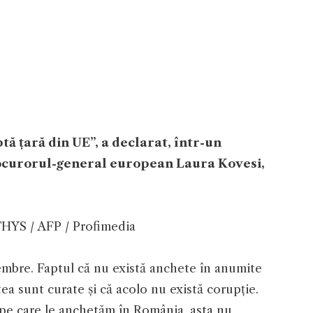
ă țară din UE”, a declarat, într-un
ocurorul-general european Laura Kovesi,
HYS / AFP / Profimedia
embre. Faptul că nu există anchete în anumite
a sunt curate și că acolo nu există corupție.
 pe care le anchetăm în România, asta nu