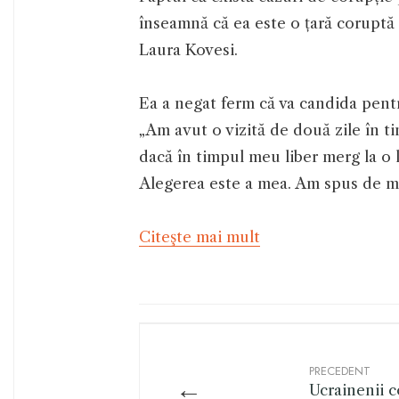
înseamnă că ea este o țară coruptă s
Laura Kovesi.
Ea a negat ferm că va candida pent
„Am avut o vizită de două zile în t
dacă în timpul meu liber merg la o li
Alegerea este a mea. Am spus de m
Citeşte mai mult
PRECEDENT
←
Ucrainenii c