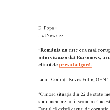
D. Popa •
HotNews.ro
“România nu este cea mai corupt
interviu acordat Euronews, pr
citată de
presa bulgară.
Laura Codruţa Kovesi
Foto: JOHN T
“Cunosc situația din 22 de state m
state membre nu înseamnă că aceste
Faptul că există cazuri de corupție