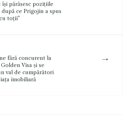
 își părăsesc pozițiile
 după ce Prigojin a spus
cu toții”
→
ne fără concurent la
Golden Visa și se
un val de cumpărători
iața imobiliară