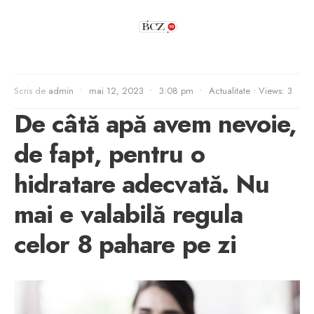
Scris de
admin
•
mai 12, 2023
•
3:08 pm
•
Actualitate
•
Views: 3
De câtă apă avem nevoie,
de fapt, pentru o
hidratare adecvată. Nu
mai e valabilă regula
celor 8 pahare pe zi