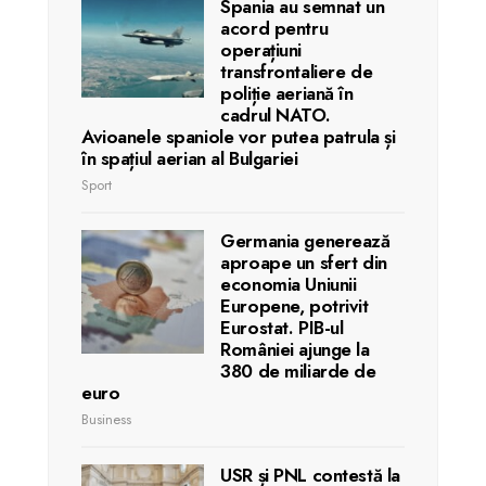
Spania au semnat un
acord pentru
operațiuni
transfrontaliere de
poliție aeriană în
cadrul NATO.
Avioanele spaniole vor putea patrula și
în spațiul aerian al Bulgariei
Sport
Germania generează
aproape un sfert din
economia Uniunii
Europene, potrivit
Eurostat. PIB-ul
României ajunge la
380 de miliarde de
euro
Business
USR și PNL contestă la