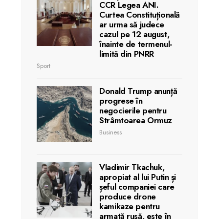
CCR Legea ANI.
Curtea Constituțională
ar urma să judece
cazul pe 12 august,
înainte de termenul-
limită din PNRR
Sport
Donald Trump anunță
progrese în
negocierile pentru
Strâmtoarea Ormuz
Business
Vladimir Tkachuk,
apropiat al lui Putin și
șeful companiei care
produce drone
kamikaze pentru
armată rusă, este în