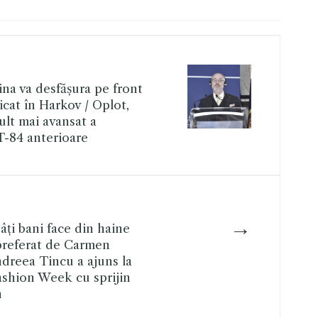
na va desfășura pe front
icat în Harkov / Oplot,
lt mai avansat a
T-84 anterioare
→
Câți bani face din haine
preferat de Carmen
ndreea Tincu a ajuns la
shion Week cu sprijin
n