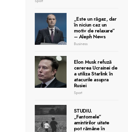
Sport
„Este un răgaz, dar
în niciun caz un
motiv de relaxare”
– Aleph News
Business
Elon Musk refuză
cererea Ucrainei de
a utiliza Starlink în
atacurile asupra
Rusiei
Sport
STUDIU.
„Fantomele”
amintirilor uitate
pot rămâne în