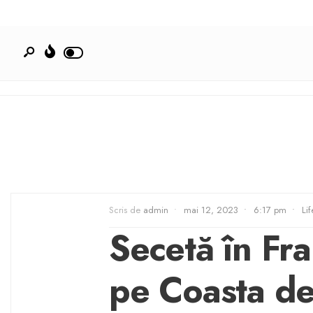
Scris de
admin
•
mai 12, 2023
•
6:17 pm
•
Lif
Secetă în Fr
pe Coasta d