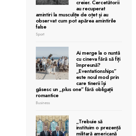
creier. Cercetătorii
au recuperat
amintiri la musculițe de oțet și au
observat cum pot apărea amintirile
false
Sport
Ai merge la o nuntă
cu cineva fără să fiți
împreună?
„Eventationships”
este noul mod prin
care tinerii își
găsesc un „plus one” fără obligații
romantice
Business
„Trebuie să
instituim o prezență
militară americană