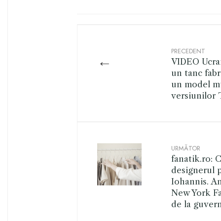
PRECEDENT
←
VIDEO Ucrai
un tanc fabr
un model mu
versiunilor 
URMĂTOR
fanatik.ro: 
designerul 
Iohannis. A
New York Fa
de la guver