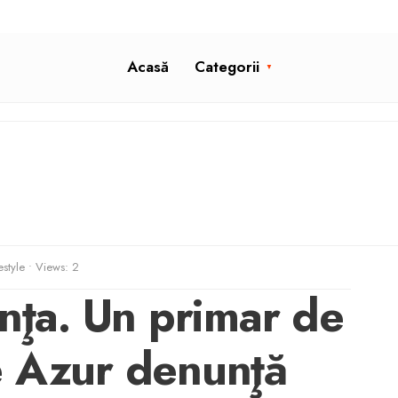
Acasă
Categorii
estyle
•
Views: 2
anţa. Un primar de
e Azur denunţă