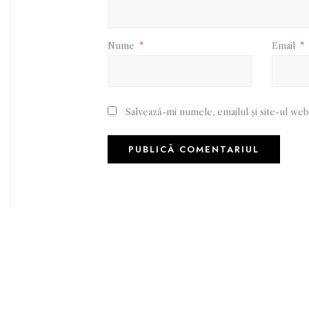
Nume
*
Email
*
Salvează-mi numele, emailul și site-ul web