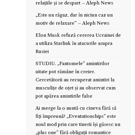
relațiile și se despart – Aleph News
„Este un răgaz, dar în niciun caz un
motiv de relaxare” – Aleph News
Elon Musk refuză cererea Ucrainei de
a utiliza Starlink în atacurile asupra
Rusiei
STUDIU. „Fantomele” amintirilor
uitate pot rămâne în creier.
Cercetătorii au recuperat amintiri la
musculițe de oțet și au observat cum
pot apărea amintirile false
Ai merge la o nuntă cu cineva fără să
fiți împreună? „Eventationships” este
noul mod prin care tinerii își găsesc un
„plus one” fără obligații romantice