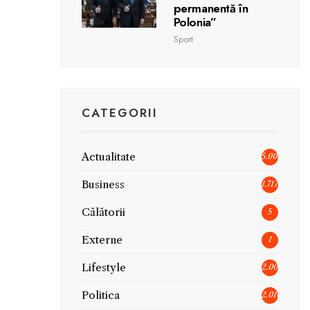
permanentă în
Polonia”
Sport
CATEGORII
Actualitate
5.006
Business
1.717
Călătorii
5
Externe
1
Lifestyle
2.005
Politica
2.010