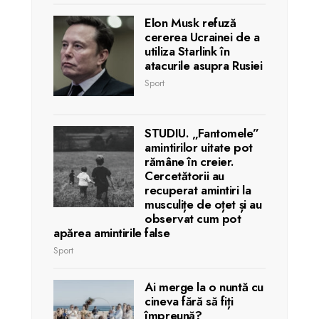
Elon Musk refuză
cererea Ucrainei de a
utiliza Starlink în
atacurile asupra Rusiei
Sport
STUDIU. „Fantomele”
amintirilor uitate pot
rămâne în creier.
Cercetătorii au
recuperat amintiri la
musculițe de oțet și au
observat cum pot
apărea amintirile false
Sport
Ai merge la o nuntă cu
cineva fără să fiți
împreună?