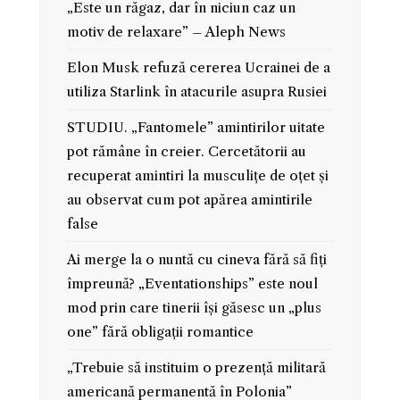
„Este un răgaz, dar în niciun caz un
motiv de relaxare” – Aleph News
Elon Musk refuză cererea Ucrainei de a
utiliza Starlink în atacurile asupra Rusiei
STUDIU. „Fantomele” amintirilor uitate
pot rămâne în creier. Cercetătorii au
recuperat amintiri la musculițe de oțet și
au observat cum pot apărea amintirile
false
Ai merge la o nuntă cu cineva fără să fiți
împreună? „Eventationships” este noul
mod prin care tinerii își găsesc un „plus
one” fără obligații romantice
„Trebuie să instituim o prezență militară
americană permanentă în Polonia”