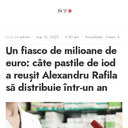
Scris de
admin
•
mai 12, 2023
•
4:50 am
•
Actualitate
•
Views: 4
Un fiasco de milioane de
euro: câte pastile de iod
a reușit Alexandru Rafila
să distribuie într-un an