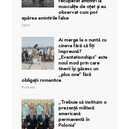
recuperat amintiri la
musculițe de oțet și au
observat cum pot
apărea amintirile false
Sport
Ai merge la o nuntă cu
cineva fără să fiți
împreună?
„Eventationships” este
noul mod prin care
tinerii își găsesc un
„plus one” fără
obligații romantice
Business
„Trebuie să instituim o
prezență militară
americană
permanentă în
Polonia”