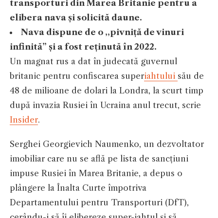
transporturi din Marea Britanie pentru a
elibera nava și solicită daune.
Nava dispune de o ,,pivniță de vinuri
infinită” și a fost reținută în 2022.
Un magnat rus a dat în judecată guvernul
britanic pentru confiscarea super
iahtului
său de
48 de milioane de dolari la Londra, la scurt timp
după invazia Rusiei în Ucraina anul trecut, scrie
Insider
.
Serghei Georgievich Naumenko, un dezvoltator
imobiliar care nu se află pe lista de sancțiuni
impuse Rusiei în Marea Britanie, a depus o
plângere la Înalta Curte împotriva
Departamentului pentru Transporturi (DfT),
cerându-i să îi elibereze super-iahtul și să