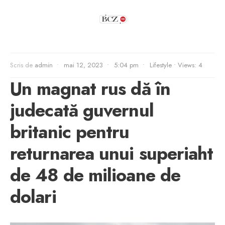
Scris de
admin
•
mai 12, 2023
•
5:04 pm
•
Lifestyle
•
Views: 4
Un magnat rus dă în
judecată guvernul
britanic pentru
returnarea unui superiaht
de 48 de milioane de
dolari