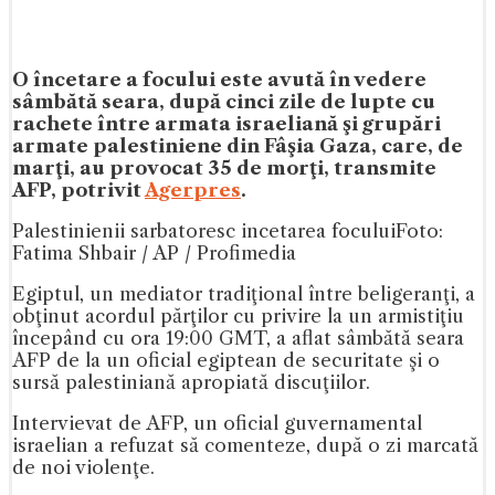
O încetare a focului este avută în vedere
sâmbătă seara, după cinci zile de lupte cu
rachete între armata israeliană şi grupări
armate palestiniene din Fâşia Gaza, care, de
marţi, au provocat 35 de morţi, transmite
AFP, potrivit
Agerpres
.
Palestinienii sarbatoresc incetarea focului
Foto:
Fatima Shbair / AP / Profimedia
Egiptul, un mediator tradiţional între beligeranţi, a
obţinut acordul părţilor cu privire la un armistiţiu
începând cu ora 19:00 GMT, a aflat sâmbătă seara
AFP de la un oficial egiptean de securitate şi o
sursă palestiniană apropiată discuţiilor.
Intervievat de AFP, un oficial guvernamental
israelian a refuzat să comenteze, după o zi marcată
de noi violenţe.