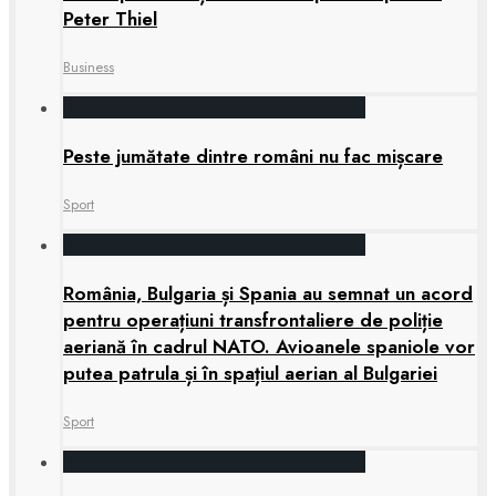
Peter Thiel
Business
Peste jumătate dintre români nu fac mișcare
Sport
România, Bulgaria și Spania au semnat un acord
pentru operațiuni transfrontaliere de poliție
aeriană în cadrul NATO. Avioanele spaniole vor
putea patrula și în spațiul aerian al Bulgariei
Sport