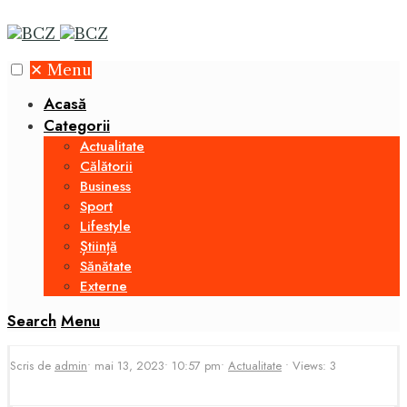
✕
Menu
Acasă
Categorii
Actualitate
Călătorii
Business
Sport
Lifestyle
Știință
Sănătate
Externe
Search
Menu
Scris de
admin
•
mai 13, 2023
•
10:57 pm
•
Actualitate
•
Views: 3