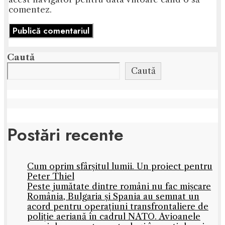
comentez.
Caută
Caută
Postări recente
Cum oprim sfârșitul lumii. Un proiect pentru
Peter Thiel
Peste jumătate dintre români nu fac mișcare
România, Bulgaria și Spania au semnat un
acord pentru operațiuni transfrontaliere de
poliție aeriană în cadrul NATO. Avioanele