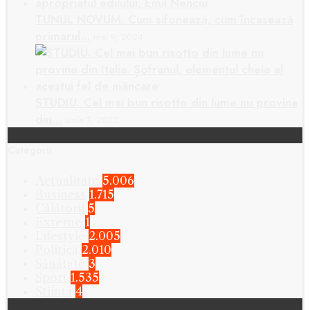
TUNUL NOVUM. Cum sifonează, cum încasează
primarul…
mai 9, 2024
STUDIU. Cel mai bun risotto din lume nu provine
din…
iunie 7, 2023
Categorii
Actualitate
5.006
Business
1.715
Călătorii
5
Externe
1
Lifestyle
2.005
Politica
2.010
Sănătate
3
Sport
1.535
Știință
4