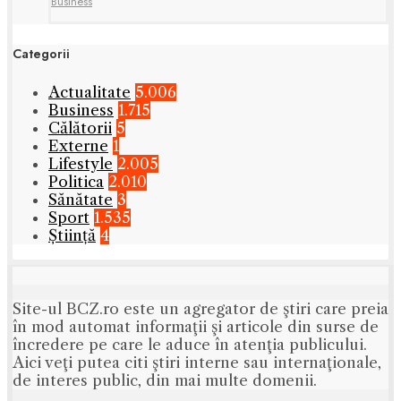
Business
Categorii
Actualitate
5.006
Business
1.715
Călătorii
5
Externe
1
Lifestyle
2.005
Politica
2.010
Sănătate
3
Sport
1.535
Știință
4
Site-ul BCZ.ro este un agregator de ştiri care preia
în mod automat informaţii şi articole din surse de
încredere pe care le aduce în atenţia publicului.
Aici veţi putea citi ştiri interne sau internaţionale,
de interes public, din mai multe domenii.