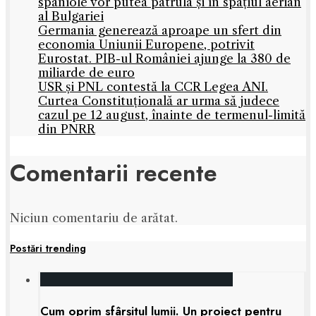
spaniole vor putea patrula și în spațiul aerian
al Bulgariei
Germania generează aproape un sfert din
economia Uniunii Europene, potrivit
Eurostat. PIB-ul României ajunge la 380 de
miliarde de euro
USR și PNL contestă la CCR Legea ANI.
Curtea Constituțională ar urma să judece
cazul pe 12 august, înainte de termenul-limită
din PNRR
Comentarii recente
Niciun comentariu de arătat.
Postări trending
Cum oprim sfârșitul lumii. Un proiect pentru