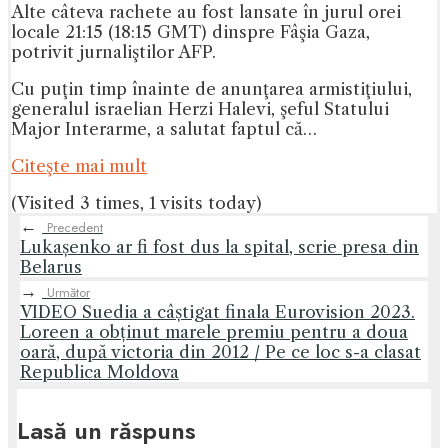
Alte câteva rachete au fost lansate în jurul orei
locale 21:15 (18:15 GMT) dinspre Fâşia Gaza,
potrivit jurnaliştilor AFP.
Cu puţin timp înainte de anunţarea armistiţiului,
generalul israelian Herzi Halevi, şeful Statului
Major Interarme, a salutat faptul că…
Citeşte mai mult
(Visited 3 times, 1 visits today)
←
Precedent
Lukașenko ar fi fost dus la spital, scrie presa din
Belarus
→
Următor
VIDEO Suedia a câștigat finala Eurovision 2023.
Loreen a obținut marele premiu pentru a doua
oară, după victoria din 2012 / Pe ce loc s-a clasat
Republica Moldova
Lasă un răspuns