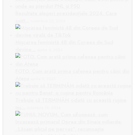
Rezultate alegeri prezidențiale 2024. Care
sunt…
noiembrie 25, 2024
Mișcarea feministă 4B din Coreea de Sud
devine…
aprilie 9, 2024
FOTO. Cum arată prima cafenea pentru câini din
Atena
aprilie 9, 2023
Trebuie să TERMINĂM odată cu această rușine
nu…
octombrie 19, 2024