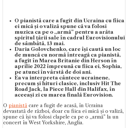
O pianistă care a fugit din Ucraina cu fiica
ei mică și o valiză spune că va folosi
muzica ca pe o ,,armă” pentru a arăta
spiritul țării sale în cadrul Eurovisionului
de sâmbătă, 13 mai.
Daria Golovchenko, care își caută un loc
de muncă cu normă întreagă ca pianistă,
a fugit în Marea Britanie din Herson în
aprilie 2022 împreună cu fiica ei, Sophia,
pe atunci în vârstă de doi ani.
Ea va interpreta cântece ucrainene,
precum și hituri clasice, inclusiv Hit The
Road Jack, la Piece Hall din Halifax, în
aceeași zi cu marea finală Eurovision.
O
pianistă
care a fugit de acasă, în Ucraina
devastată de război, doar cu fiica ei mică și o valiză,
spune că își va folosi clapele ca pe o ,,armă” la un
concert în West Yorkshire, Anglia.