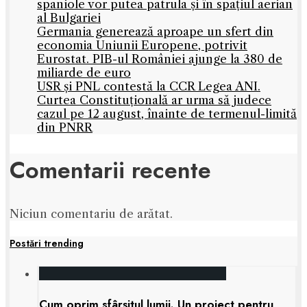
spaniole vor putea patrula și în spațiul aerian
al Bulgariei
Germania generează aproape un sfert din
economia Uniunii Europene, potrivit
Eurostat. PIB-ul României ajunge la 380 de
miliarde de euro
USR și PNL contestă la CCR Legea ANI.
Curtea Constituțională ar urma să judece
cazul pe 12 august, înainte de termenul-limită
din PNRR
Comentarii recente
Niciun comentariu de arătat.
Postări trending
Cum oprim sfârșitul lumii. Un proiect pentru