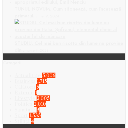
TUNUL NOVUM. Cum sifonează, cum încasează
primarul…
mai 9, 2024
STUDIU. Cel mai bun risotto din lume nu provine
din…
iunie 7, 2023
Categorii
Actualitate
5.006
Business
1.715
Călătorii
5
Externe
1
Lifestyle
2.005
Politica
2.010
Sănătate
3
Sport
1.535
Știință
4