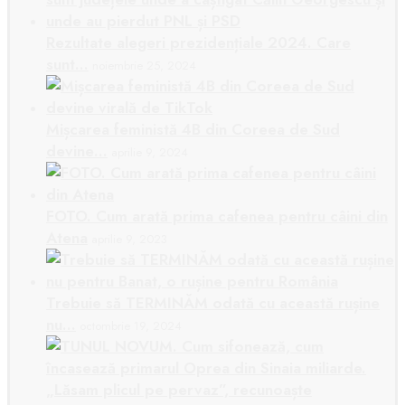
Rezultate alegeri prezidențiale 2024. Care
sunt…
noiembrie 25, 2024
Mișcarea feministă 4B din Coreea de Sud
devine…
aprilie 9, 2024
FOTO. Cum arată prima cafenea pentru câini din
Atena
aprilie 9, 2023
Trebuie să TERMINĂM odată cu această rușine
nu…
octombrie 19, 2024