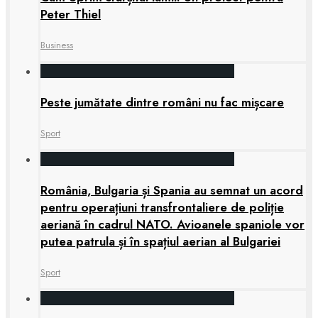
Peter Thiel
Business
Peste jumătate dintre români nu fac mișcare
Sport
România, Bulgaria și Spania au semnat un acord
pentru operațiuni transfrontaliere de poliție
aeriană în cadrul NATO. Avioanele spaniole vor
putea patrula și în spațiul aerian al Bulgariei
Sport