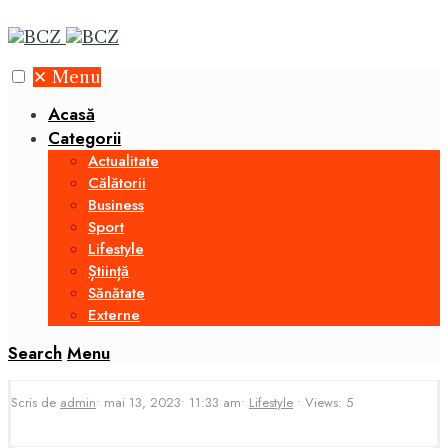
✕
Menu
Acasă
Categorii
Actualitate
Călătorii
Business
Sport
Lifestyle
Știință
Sănătate
Externe
Search
Menu
Scris de
admin
•
mai 13, 2023
•
11:33 am
•
Lifestyle
•
Views: 5