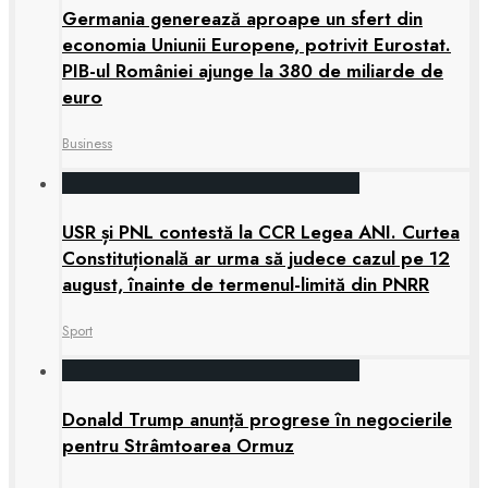
Germania generează aproape un sfert din
economia Uniunii Europene, potrivit Eurostat.
PIB-ul României ajunge la 380 de miliarde de
euro
Business
USR și PNL contestă la CCR Legea ANI. Curtea
Constituțională ar urma să judece cazul pe 12
august, înainte de termenul-limită din PNRR
Sport
Donald Trump anunță progrese în negocierile
pentru Strâmtoarea Ormuz