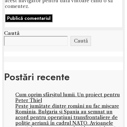
acest navigator pentru data viitoare când o să
comentez.
Caută
Caută
Postări recente
Cum oprim sfârșitul lumii. Un proiect pentru
Peter Thiel
Peste jumătate dintre români nu fac mișcare
România, Bulgaria și Spania au semnat un
acord pentru operațiuni transfrontaliere de
poliție aeriană în cadrul NATO. Avioanele