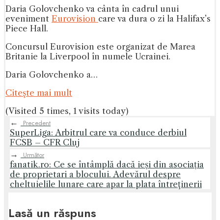
Daria Golovchenko va cânta în cadrul unui
eveniment
Eurovision
care va dura o zi la Halifax’s
Piece Hall.
Concursul Eurovision este organizat de Marea
Britanie la Liverpool în numele Ucrainei.
Daria Golovchenko a…
Citeşte mai mult
(Visited 5 times, 1 visits today)
←
Precedent
SuperLiga: Arbitrul care va conduce derbiul
FCSB – CFR Cluj
→
Următor
fanatik.ro: Ce se întâmplă dacă ieși din asociația
de proprietari a blocului. Adevărul despre
cheltuielile lunare care apar la plata întreţinerii
Lasă un răspuns