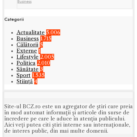
Business
Categorii
Actualitate
5.006
Business
1.715
Călătorii
5
Externe
1
Lifestyle
2.005
Politica
2.010
Sănătate
3
Sport
1.535
Știință
4
Site-ul BCZ.ro este un agregator de ştiri care preia
în mod automat informaţii şi articole din surse de
încredere pe care le aduce în atenţia publicului.
Aici veţi putea citi ştiri interne sau internaţionale,
de interes public, din mai multe domenii.