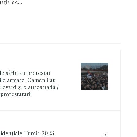
mația de…
e sârbi au protestat
ile armate. Oamenii au
levard și o autostradă /
protestatarii
→
idențiale Turcia 2023.