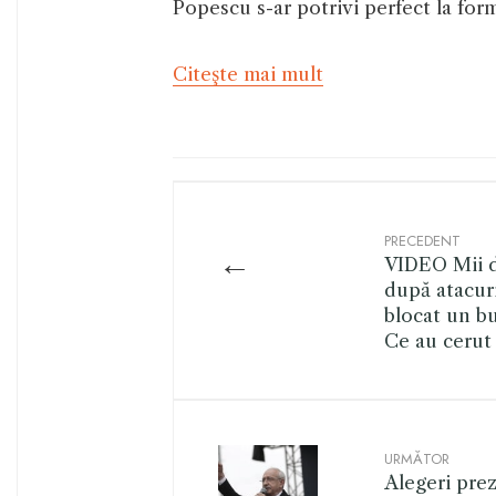
Popescu s-ar potrivi perfect la for
Citeşte mai mult
PRECEDENT
←
VIDEO Mii d
după atacur
blocat un bu
Ce au cerut 
URMĂTOR
Alegeri prez