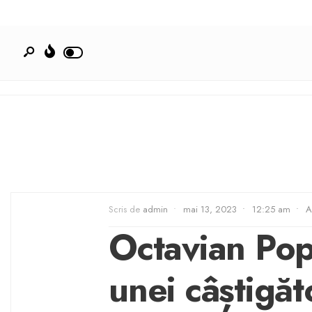
Scris de
admin
•
mai 13, 2023
•
12:25 am
•
A
Octavian Pop
unei câștigă