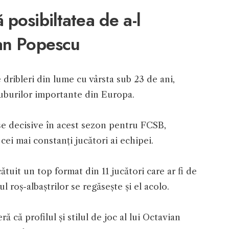
posibiltatea de a-l
ian Popescu
 dribleri din lume cu vârsta sub 23 de ani,
uburilor importante din Europa.
ase decisive în acest sezon pentru FCSB,
ei mai constanți jucători ai echipei.
ătuit un top format din 11 jucători care ar fi de
ul roș-albaștrilor se regăsește și el acolo.
ă că profilul și stilul de joc al lui Octavian