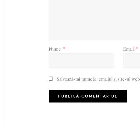
Nume
*
Email
*
Salvează-mi numele, emailul și site-ul web