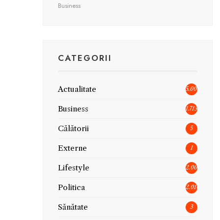
Business
CATEGORII
Actualitate
5.006
Business
1.713
Călătorii
5
Externe
1
Lifestyle
2.005
Politica
2.010
Sănătate
3