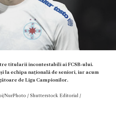
e titularii incontestabili ai FCSB-ului.
și la echipa națională de seniori, iar acum
tigătoare de Liga Campionilor.
oi/NurPhoto / Shutterstock Editorial /