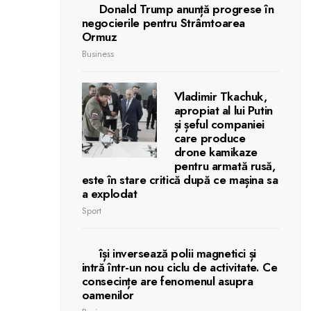
Donald Trump anunță progrese în
negocierile pentru Strâmtoarea
Ormuz
Business
Vladimir Tkachuk,
apropiat al lui Putin
și șeful companiei
care produce
drone kamikaze
pentru armată rusă,
este în stare critică după ce mașina sa
a explodat
Sport
își inversează polii magnetici și
intră într-un nou ciclu de activitate. Ce
consecințe are fenomenul asupra
oamenilor