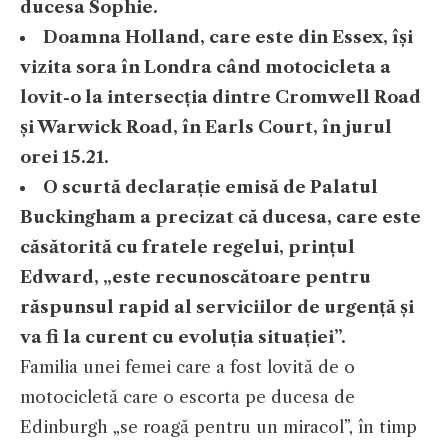
ducesa Sophie.
Doamna Holland, care este din Essex, își
vizita sora în Londra când motocicleta a
lovit-o la intersecția dintre Cromwell Road
și Warwick Road, în Earls Court, în jurul
orei 15.21.
O scurtă declarație emisă de Palatul
Buckingham a precizat că ducesa, care este
căsătorită cu fratele regelui, prințul
Edward, „este recunoscătoare pentru
răspunsul rapid al serviciilor de urgență și
va fi la curent cu evoluția situației”.
Familia unei femei care a fost lovită de o
motocicletă care o escorta pe ducesa de
Edinburgh „se roagă pentru un miracol”, în timp