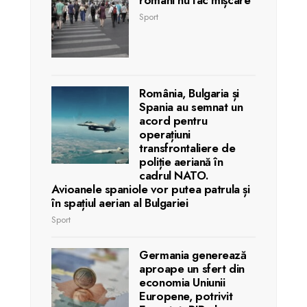
români nu fac mișcare
Sport
România, Bulgaria și
Spania au semnat un
acord pentru
operațiuni
transfrontaliere de
poliție aeriană în
cadrul NATO.
Avioanele spaniole vor putea patrula și
în spațiul aerian al Bulgariei
Sport
Germania generează
aproape un sfert din
economia Uniunii
Europene, potrivit