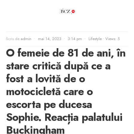
Scris de
admin
•
mai 14, 2023
•
3:14 pm
•
Lifestyle
•
Views: 5
O femeie de 81 de ani, în
stare critică după ce a
fost a lovită de o
motocicletă care o
escorta pe ducesa
Sophie. Reacția palatului
Buckingham