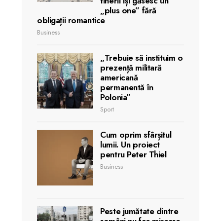
tinerii își găsesc un
„plus one” fără
obligații romantice
Business
„Trebuie să instituim o
prezență militară
americană
permanentă în
Polonia”
Sport
Cum oprim sfârșitul
lumii. Un proiect
pentru Peter Thiel
Business
Peste jumătate dintre