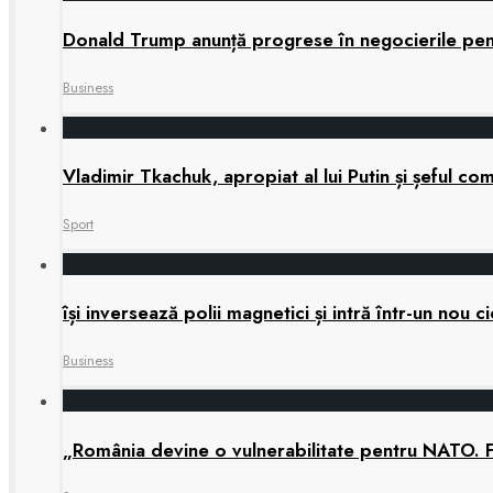
Donald Trump anunță progrese în negocierile pe
Business
Vladimir Tkachuk, apropiat al lui Putin și șeful 
Sport
își inversează polii magnetici și intră într-un nou
Business
„România devine o vulnerabilitate pentru NATO. 