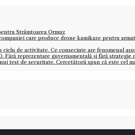
 pentru Strâmtoarea Ormuz
l companiei care produce drone kamikaze pentru armată 
nou ciclu de activitate. Ce consecințe are fenomenul as
. Fără reprezentare guvernamentală și fără strategie 
 unui test de securitate. Cercetătorii spun că este cel 