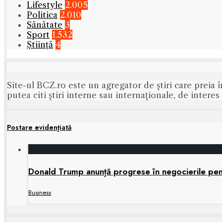
Lifestyle
2.005
Politica
2.010
Sănătate
3
Sport
1.532
Știință
4
Site-ul BCZ.ro este un agregator de ştiri care preia î
putea citi ştiri interne sau internaţionale, de intere
Postare evidenţiată
Donald Trump anunță progrese în negocierile pe
Business