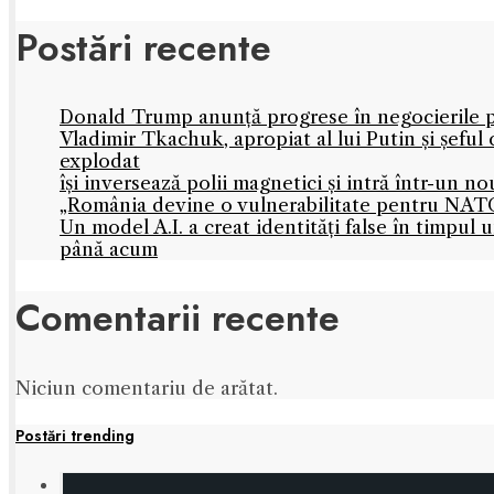
Postări recente
Donald Trump anunță progrese în negocierile
Vladimir Tkachuk, apropiat al lui Putin și șefu
explodat
își inversează polii magnetici și intră într-un 
„România devine o vulnerabilitate pentru NATO
Un model A.I. a creat identități false în timpul
până acum
Comentarii recente
Niciun comentariu de arătat.
Postări trending