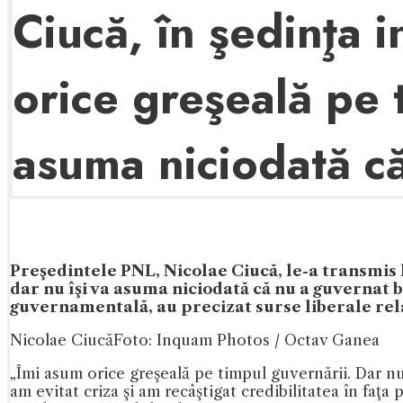
Ciucă, în şedinţa 
orice greşeală pe 
asuma niciodată c
Preşedintele PNL, Nicolae Ciucă, le-a transmis l
dar nu îşi va asuma niciodată că nu a guvernat 
guvernamentală, au precizat surse liberale re
Nicolae Ciucă
Foto: Inquam Photos / Octav Ganea
„Îmi asum orice greşeală pe timpul guvernării. Dar n
am evitat criza şi am recâştigat credibilitatea în faţa 