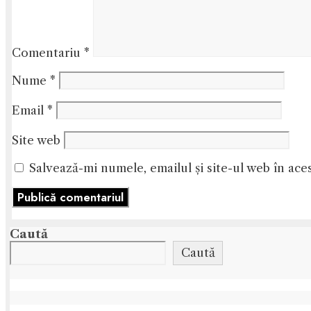
Comentariu
*
Nume
*
Email
*
Site web
Salvează-mi numele, emailul și site-ul web în ace
Caută
Caută