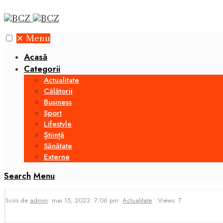
✕
Menu
Acasă
Categorii
Actualitate
Călătorii
Business
Sport
Lifestyle
Știință
Sănătate
Externe
Search
Menu
Scris de
admin
•
mai 15, 2023
•
7:06 pm
•
Actualitate
•
Views: 7