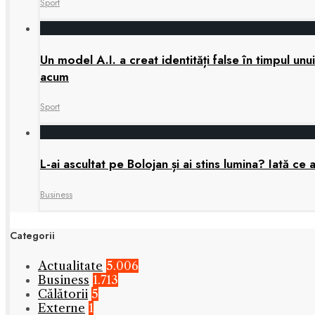
Sport
Un model A.I. a creat identități false în timpul u
acum
Sport
L-ai ascultat pe Bolojan și ai stins lumina? Iată ce a
Business
Categorii
Actualitate
5.006
Business
1.713
Călătorii
5
Externe
1