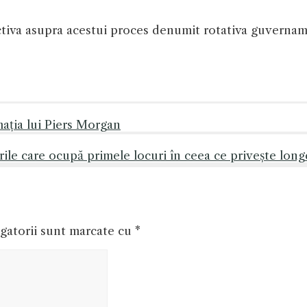
ctiva asupra acestui proces denumit rotativa guvername
mația lui Piers Morgan
le care ocupă primele locuri în ceea ce privește long
gatorii sunt marcate cu
*