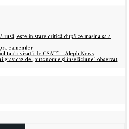
rusă, este în stare critică după ce mașina sa a
upra oamenilor
militară avizată de CSAT” – Aleph News
mai grav caz de „autonomie și înșelăciune” observat