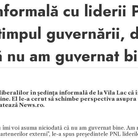
informală cu liderii
timpul guvernării, d
ă nu am guvernat b
iberalilor în şedinţa informală de la Vila Lac că 
bine. El le-a cerut să schimbe perspectiva asupr
latează News.ro.
u îmi voi asuma niciodată că nu am guvernat bine. Am r
partenerilor externi”, le-a spus preşedintele PNL lideril