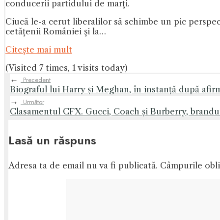
conducerii partidului de marţi.
Ciucă le-a cerut liberalilor să schimbe un pic perspe
cetăţenii României şi la…
Citeşte mai mult
(Visited 7 times, 1 visits today)
←
Precedent
Biograful lui Harry și Meghan, în instanță după afir
→
Următor
Clasamentul CFX. Gucci, Coach și Burberry, branduri
Lasă un răspuns
Adresa ta de email nu va fi publicată.
Câmpurile obli