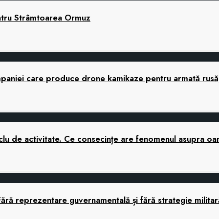
ntru Strâmtoarea Ormuz
companiei care produce drone kamikaze pentru armată rusă,
 ciclu de activitate. Ce consecințe are fenomenul asupra o
Fără reprezentare guvernamentală și fără strategie mili