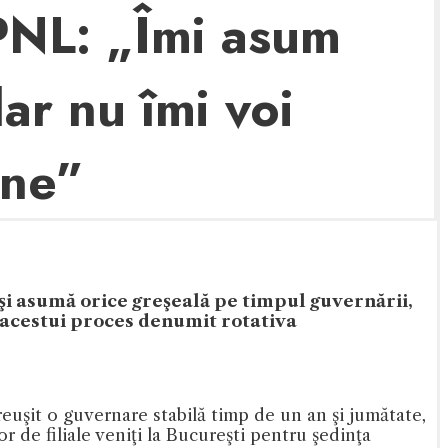
 PNL: „Îmi asum
ar nu îmi voi
ine”
îşi asumă orice greşeală pe timpul guvernării,
a acestui proces denumit rotativa
euşit o guvernare stabilă timp de un an şi jumătate,
or de filiale veniţi la Bucureşti pentru şedinţa