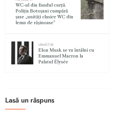
WC-ul din fundul curții.
Poliția Botoșani cumpără
șase „unități clasice WC din
lemn de rășinoase”
URMĂTOR
Elon Musk se va întâlni cu
Emmanuel Macron la
Palatul Élysée
Lasă un răspuns