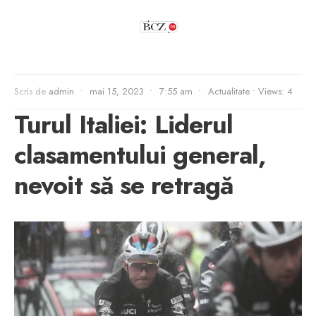
Scris de
admin
•
mai 15, 2023
•
7:55 am
•
Actualitate
•
Views: 4
Turul Italiei: Liderul
clasamentului general,
nevoit să se retragă