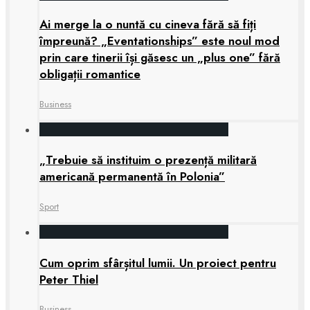
Ai merge la o nuntă cu cineva fără să fiți
împreună? „Eventationships” este noul mod
prin care tinerii își găsesc un „plus one” fără
obligații romantice
Business
„Trebuie să instituim o prezență militară
americană permanentă în Polonia”
Sport
Cum oprim sfârșitul lumii. Un proiect pentru
Peter Thiel
Business