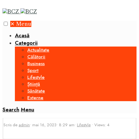
✕
Menu
Acasă
Categorii
Actualitate
Călătorii
Business
Sport
Lifestyle
Știință
Sănătate
Externe
Search
Menu
Scris de
admin
•
mai 16, 2023
•
8:29 am
•
Lifestyle
•
Views: 4