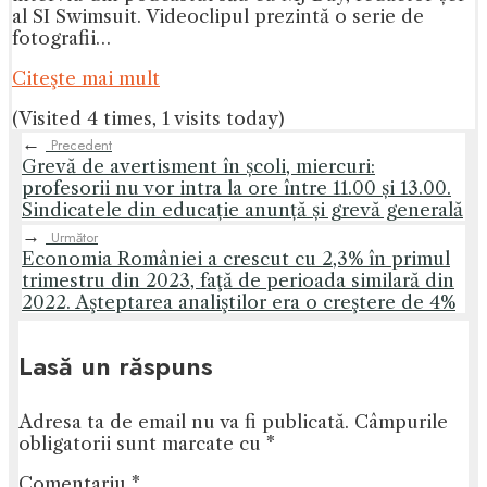
al SI Swimsuit. Videoclipul prezintă o serie de
fotografii…
Citeşte mai mult
(Visited 4 times, 1 visits today)
←
Precedent
Grevă de avertisment în școli, miercuri:
profesorii nu vor intra la ore între 11.00 și 13.00.
Sindicatele din educație anunță și grevă generală
→
Următor
Economia României a crescut cu 2,3% în primul
trimestru din 2023, faţă de perioada similară din
2022. Aşteptarea analiştilor era o creştere de 4%
Lasă un răspuns
Adresa ta de email nu va fi publicată.
Câmpurile
obligatorii sunt marcate cu
*
Comentariu
*