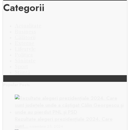
Categorii
Actualitate
Business
Călătorii
Externe
Lifestyle
Politica
Sănătate
Sport
Știință
Popular Posts
Rezultate alegeri prezidențiale 2024. Care
sunt…
noiembrie 25, 2024