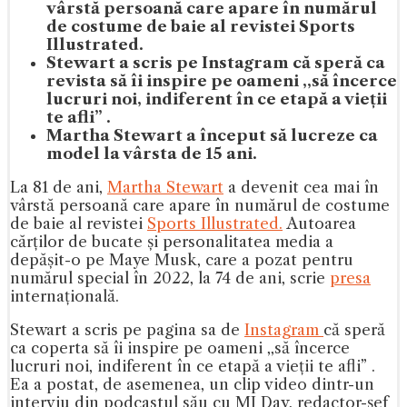
vârstă persoană care apare în numărul
de costume de baie al revistei Sports
Illustrated.
Stewart a scris pe Instagram că speră ca
revista să îi inspire pe oameni ,,să încerce
lucruri noi, indiferent în ce etapă a vieții
te afli” .
Martha Stewart a început să lucreze ca
model la vârsta de 15 ani.
La 81 de ani,
Martha Stewart
a devenit cea mai în
vârstă persoană care apare în numărul de costume
de baie al revistei
Sports Illustrated.
Autoarea
cărților de bucate și personalitatea media a
depășit-o pe Maye Musk, care a pozat pentru
numărul special în 2022, la 74 de ani, scrie
presa
internațională.
Stewart a scris pe pagina sa de
Instagram
că speră
ca coperta să îi inspire pe oameni ,,să încerce
lucruri noi, indiferent în ce etapă a vieții te afli” .
Ea a postat, de asemenea, un clip video dintr-un
interviu din podcastul său cu MJ Day, redactor-șef