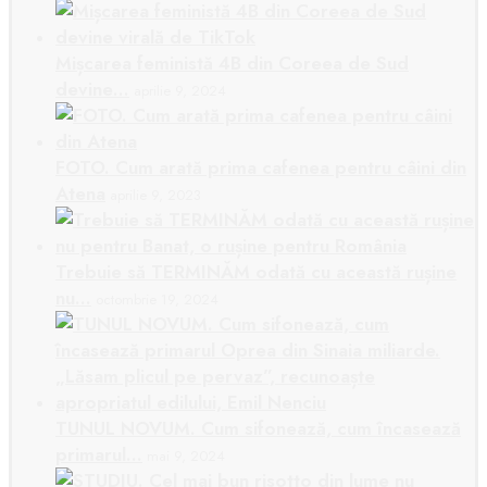
Mișcarea feministă 4B din Coreea de Sud
devine…
aprilie 9, 2024
FOTO. Cum arată prima cafenea pentru câini din
Atena
aprilie 9, 2023
Trebuie să TERMINĂM odată cu această rușine
nu…
octombrie 19, 2024
TUNUL NOVUM. Cum sifonează, cum încasează
primarul…
mai 9, 2024