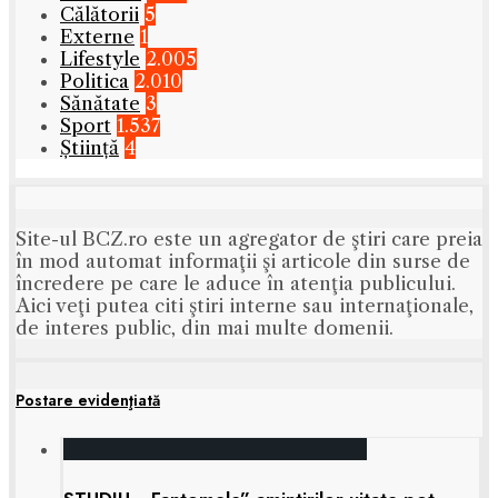
Călătorii
5
Externe
1
Lifestyle
2.005
Politica
2.010
Sănătate
3
Sport
1.537
Știință
4
Site-ul BCZ.ro este un agregator de ştiri care preia
în mod automat informaţii şi articole din surse de
încredere pe care le aduce în atenţia publicului.
Aici veţi putea citi ştiri interne sau internaţionale,
de interes public, din mai multe domenii.
Postare evidenţiată