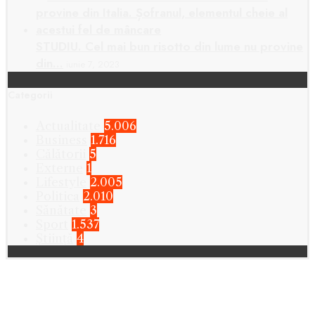
STUDIU. Cel mai bun risotto din lume nu provine
din…
iunie 7, 2023
Categorii
Actualitate
5.006
Business
1.716
Călătorii
5
Externe
1
Lifestyle
2.005
Politica
2.010
Sănătate
3
Sport
1.537
Știință
4