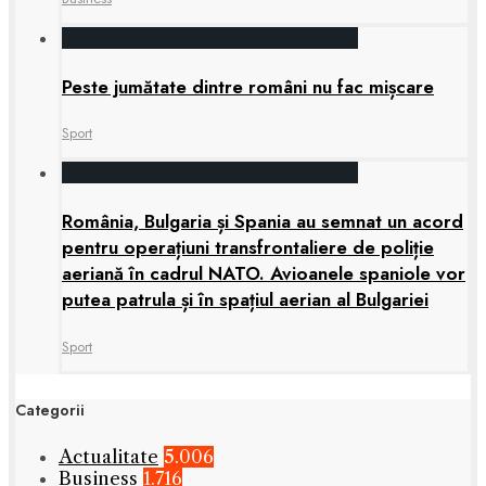
Peste jumătate dintre români nu fac mișcare
Sport
România, Bulgaria și Spania au semnat un acord
pentru operațiuni transfrontaliere de poliție
aeriană în cadrul NATO. Avioanele spaniole vor
putea patrula și în spațiul aerian al Bulgariei
Sport
Categorii
Actualitate
5.006
Business
1.716