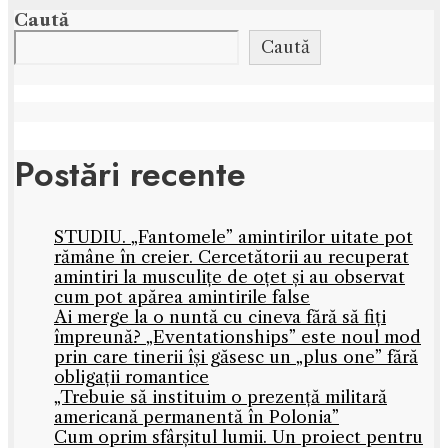
Caută
Caută
Postări recente
STUDIU. „Fantomele” amintirilor uitate pot
rămâne în creier. Cercetătorii au recuperat
amintiri la musculițe de oțet și au observat
cum pot apărea amintirile false
Ai merge la o nuntă cu cineva fără să fiți
împreună? „Eventationships” este noul mod
prin care tinerii își găsesc un „plus one” fără
obligații romantice
„Trebuie să instituim o prezență militară
americană permanentă în Polonia”
Cum oprim sfârșitul lumii. Un proiect pentru