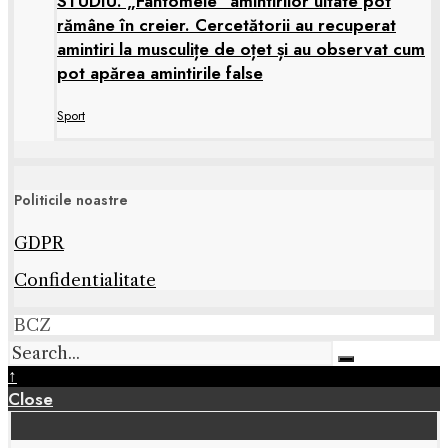
STUDIU. „Fantomele” amintirilor uitate pot
rămâne în creier. Cercetătorii au recuperat
amintiri la musculițe de oțet și au observat cum
pot apărea amintirile false
Sport
Politicile noastre
GDPR
Confidentialitate
BCZ
↑
Close