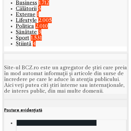
Business
1.712
Călătorii
5
Externe
1
Lifestyle
2.005
Politica
2.010
Sănătate
3
Sport
1.531
Știință
4
Site-ul BCZ.ro este un agregator de ştiri care preia
în mod automat informaţii şi articole din surse de
încredere pe care le aduce în atenţia publicului.
Aici veţi putea citi ştiri interne sau internaţionale,
de interes public, din mai multe domenii.
Postare evidenţiată