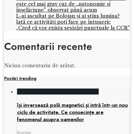
este cel mai grav caz de „autonomie și
înșelăciune” observat până acum
L-ai ascultat pe Bolojan și ai stins lumina?
Iată ce activități poți face pe întuneric
„Cred că vor exista sesizări punctuale la CCR”
Comentarii recente
Niciun comentariu de arătat.
Postări trending
își inversează polii magnetici și intră într-un nou
ciclu de activitate. Ce consecințe are
fenomenul asupra oamenilor
Business