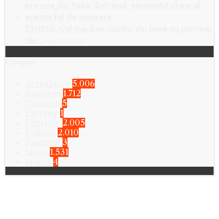
STUDIU. Cel mai bun risotto din lume nu provine
din…
iunie 7, 2023
Categorii
Actualitate
5.006
Business
1.712
Călătorii
5
Externe
1
Lifestyle
2.005
Politica
2.010
Sănătate
3
Sport
1.531
Știință
4