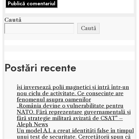
Caută
Caută
Postări recente
își inversează polii magnetici și intră într-un
nou ciclu de activitate. Ce consecințe are
fenomenul asupra oamenilor
„România devine o vulnerabilitate pentru
NATO. Fără reprezentare guvernamentală și
fără strategie militară avizată de CSAT” –
Aleph News
Un model A.I. a creat identități false în timpul
unui test de securitate. Cercetătorii spun că