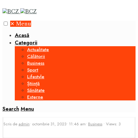
✕
Menu
Acasă
Categorii
Actualitate
Călătorii
Business
Sport
Lifestyle
Știință
Sănătate
Externe
Search
Menu
Scris de
admin
•
octombrie 31, 2023
•
11:46 am
•
Business
•
Views: 3