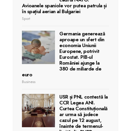
Avioanele spaniole vor putea patrula și
în spațiul aerian al Bulgariei
Sport
Germania generează
aproape un sfert din
economia Uniunii
Europene, potrivit
Eurostat. PIB-ul
României ajunge la
380 de miliarde de
euro
Business
USR și PNL contestă la
CCR Legea ANI.
Curtea Constituțională
ar urma să judece
cazul pe 12 august,
înainte de termenul-