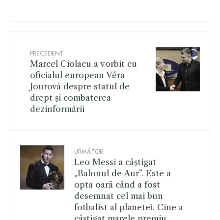
PRECEDENT
Marcel Ciolacu a vorbit cu
oficialul european Věra
Jourová despre statul de
drept și combaterea
dezinformării
URMĂTOR
Leo Messi a câștigat
„Balonul de Aur”. Este a
opta oară când a fost
desemnat cel mai bun
fotbalist al planetei. Cine a
câștigat marele premiu