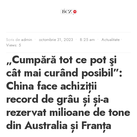
Scris de
admin
•
octombrie 31, 2023
•
8:25 am
•
Actualitate
•
Views: 5
„Cumpără tot ce pot şi
cât mai curând posibil”:
China face achiziții
record de grâu și și-a
rezervat milioane de tone
din Australia și Franța