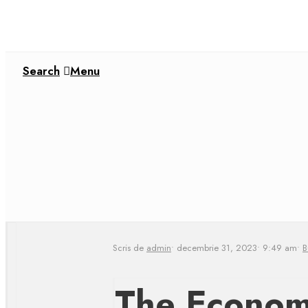
Search
Menu
Scris de
admin
•
decembrie 31, 2023
•
9:49 am
•
B
The Economi