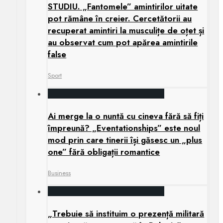
STUDIU. „Fantomele” amintirilor uitate
pot rămâne în creier. Cercetătorii au
recuperat amintiri la musculițe de oțet și
au observat cum pot apărea amintirile
false
Sport
Ai merge la o nuntă cu cineva fără să fiți
împreună? „Eventationships” este noul
mod prin care tinerii își găsesc un „plus
one” fără obligații romantice
Business
„Trebuie să instituim o prezență militară