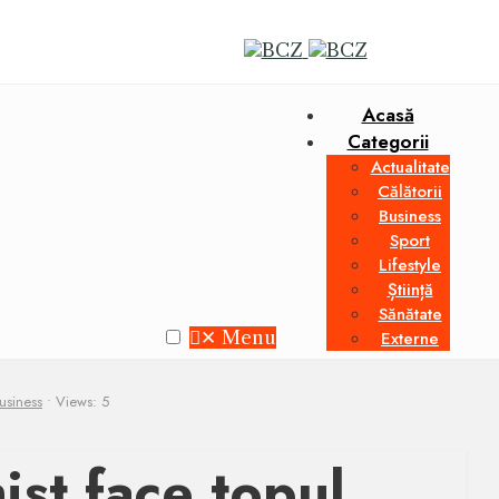
Acasă
Categorii
Actualitate
Călătorii
Business
Sport
Lifestyle
Știință
Sănătate
✕
Menu
Externe
usiness
•
Views: 5
st face topul