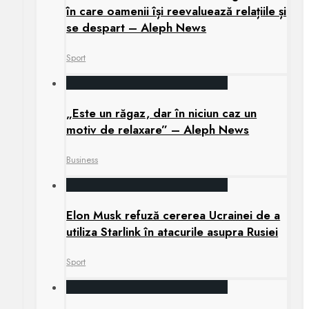
în care oamenii își reevaluează relațiile și
se despart – Aleph News
Sport
„Este un răgaz, dar în niciun caz un
motiv de relaxare” – Aleph News
Business
Elon Musk refuză cererea Ucrainei de a
utiliza Starlink în atacurile asupra Rusiei
Sport