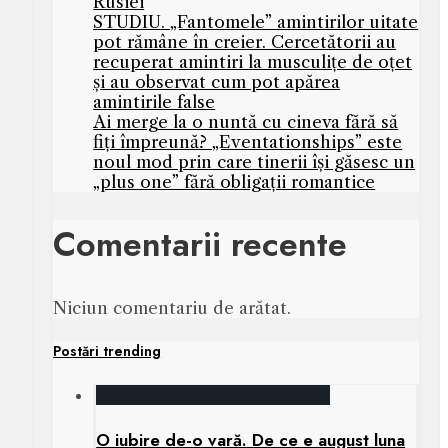
Rusiei
STUDIU. „Fantomele” amintirilor uitate
pot rămâne în creier. Cercetătorii au
recuperat amintiri la musculițe de oțet
și au observat cum pot apărea
amintirile false
Ai merge la o nuntă cu cineva fără să
fiți împreună? „Eventationships” este
noul mod prin care tinerii își găsesc un
„plus one” fără obligații romantice
Comentarii recente
Niciun comentariu de arătat.
Postări trending
O iubire de-o vară. De ce e august luna