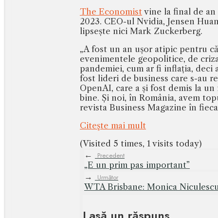
The Economist
vine la final de an
2023. CEO-ul Nvidia, Jensen Huang,
lipsește nici Mark Zuckerberg.
„A fost un an ușor atipic pentru c
evenimentele geopolitice, de criza 
pandemiei, cum ar fi inflația, deci
fost lideri de business care s-au 
OpenAI, care a și fost demis la 
bine. Și noi, în România, avem topu
revista Business Magazine în fieca
Citeşte mai mult
(Visited 5 times, 1 visits today)
←
Precedent
„E un prim pas important”
→
Următor
WTA Brisbane: Monica Niculescu,
Lasă un răspuns