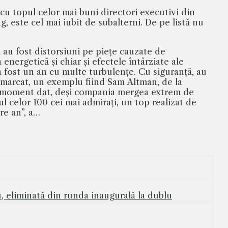
 cu topul celor mai buni directori executivi din
 este cel mai iubit de subalterni. De pe listă nu
ă au fost distorsiuni pe piețe cauzate de
energetică și chiar și efectele întârziate ale
 a fost un an cu multe turbulențe. Cu siguranță, au
remarcat, un exemplu fiind Sam Altman, de la
un moment dat, deși compania mergea extrem de
l celor 100 cei mai admirați, un top realizat de
re an”, a…
 eliminată din runda inaugurală la dublu