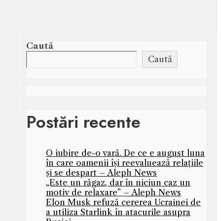
Caută
Caută
Postări recente
O iubire de-o vară. De ce e august luna
în care oamenii își reevaluează relațiile
și se despart – Aleph News
„Este un răgaz, dar în niciun caz un
motiv de relaxare” – Aleph News
Elon Musk refuză cererea Ucrainei de
a utiliza Starlink în atacurile asupra