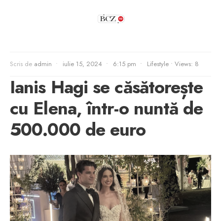
Scris de
admin
•
iulie 15, 2024
•
6:15 pm
•
Lifestyle
•
Views: 8
Ianis Hagi se căsătorește
cu Elena, într-o nuntă de
500.000 de euro