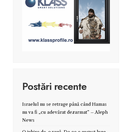
Postări recente
Israelul nu se retrage până când Hamas
nu va fi „cu adevărat dezarmat” – Aleph
News
O iubire de-o vară. De ce e august luna