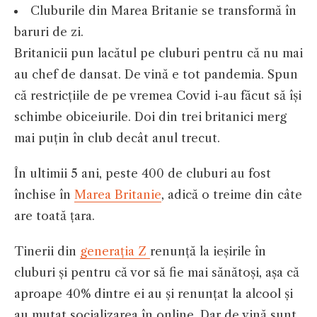
Cluburile din Marea Britanie se transformă în
baruri de zi.
Britanicii pun lacătul pe cluburi pentru că nu mai
au chef de dansat. De vină e tot pandemia. Spun
că restricțiile de pe vremea Covid i-au făcut să își
schimbe obiceiurile. Doi din trei britanici merg
mai puțin în club decât anul trecut.
În ultimii 5 ani, peste 400 de cluburi au fost
închise în
Marea Britanie
, adică o treime din câte
are toată țara.
Tinerii din
generația Z
renunță la ieșirile în
cluburi și pentru că vor să fie mai sănătoși, așa că
aproape 40% dintre ei au și renunțat la alcool și
au mutat socializarea în online. Dar de vină sunt