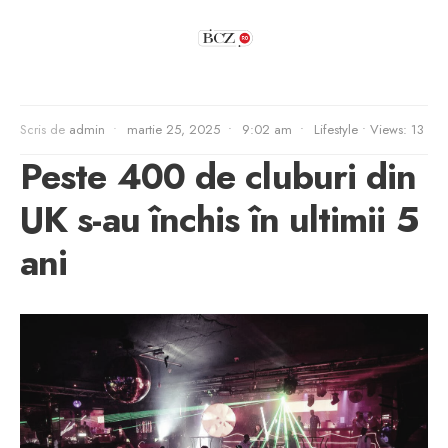
Scris de
admin
•
martie 25, 2025
•
9:02 am
•
Lifestyle
•
Views: 13
Peste 400 de cluburi din
UK s-au închis în ultimii 5
ani