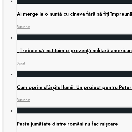
Ai merge la o nuntă cu cineva fără să fiți împreun
Business
„Trebuie să instituim o prezență militară america
Sport
Cum oprim sfârșitul lumii. Un proiect pentru Peter
Business
Peste jumătate dintre români nu fac mișcare