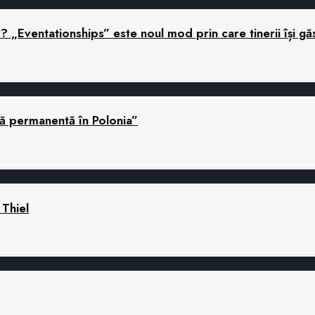
ă? „Eventationships” este noul mod prin care tinerii își gă
nă permanentă în Polonia”
 Thiel