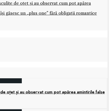
sculițe de oțet și au observat cum pot apărea
își găsesc un „plus one” fără obligații romantice
 de oțet și au observat cum pot apărea amintirile false