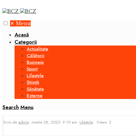
✕
Menu
Acasă
Categorii
Actualitate
Călătorii
Business
Sport
Lifestyle
Știință
Sănătate
Externe
Search
Menu
Scris de
admin
•
martie 28, 2025
•
9:10 am
•
Lifestyle
•
Views: 2