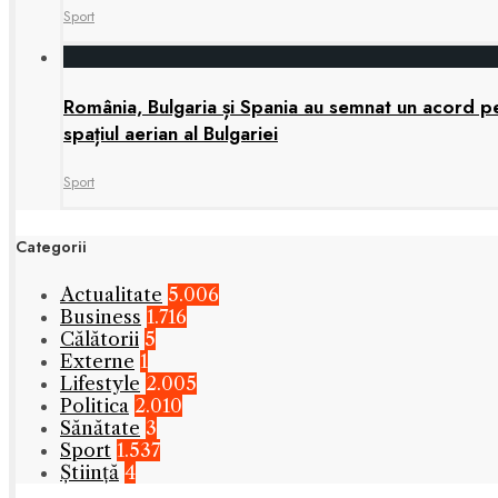
Sport
România, Bulgaria și Spania au semnat un acord pen
spațiul aerian al Bulgariei
Sport
Categorii
Actualitate
5.006
Business
1.716
Călătorii
5
Externe
1
Lifestyle
2.005
Politica
2.010
Sănătate
3
Sport
1.537
Știință
4