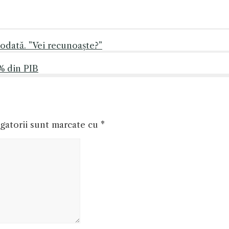
odată. ”Vei recunoaște?”
% din PIB
gatorii sunt marcate cu
*