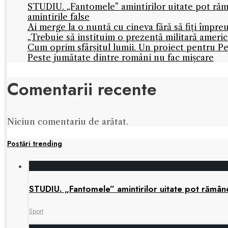
STUDIU. „Fantomele” amintirilor uitate pot rămâ
amintirile false
Ai merge la o nuntă cu cineva fără să fiți împre
„Trebuie să instituim o prezență militară amer
Cum oprim sfârșitul lumii. Un proiect pentru Pe
Peste jumătate dintre români nu fac mișcare
Comentarii recente
Niciun comentariu de arătat.
Postări trending
STUDIU. „Fantomele” amintirilor uitate pot rămâne 
Sport