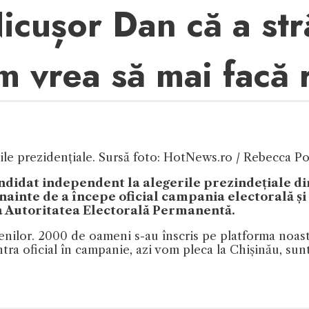
icușor Dan că a strâ
 vrea să mai facă 
ile prezidențiale. Sursă foto: HotNews.ro / Rebecca P
didat independent la alegerile prezindețiale din
ainte de a începe oficial campania electorală și 
 la Autoritatea Electorală Permanentă.
nilor. 2000 de oameni s-au înscris pe platforma noastr
a oficial în campanie, azi vom pleca la Chișinău, sun