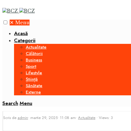
✕
Menu
Acasă
Categorii
Actualitate
Călătorii
Business
Sport
Lifestyle
Știință
Sănătate
Externe
Search
Menu
Scris de
admin
•
martie 29, 2025
•
11:08 am
•
Actualitate
•
Views: 3