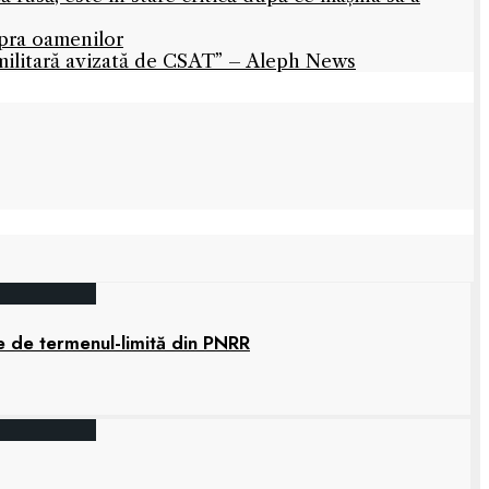
upra oamenilor
militară avizată de CSAT” – Aleph News
e de termenul-limită din PNRR