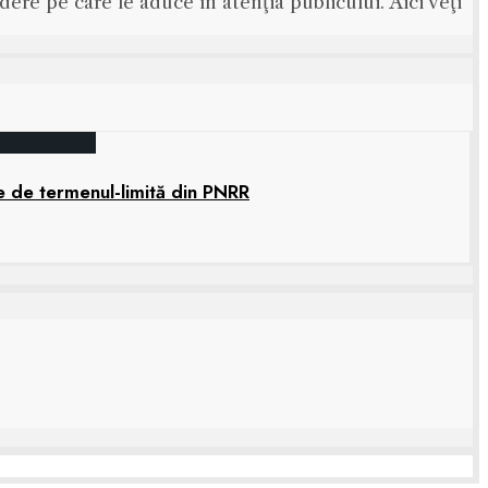
ere pe care le aduce în atenţia publicului. Aici veţi
e de termenul-limită din PNRR