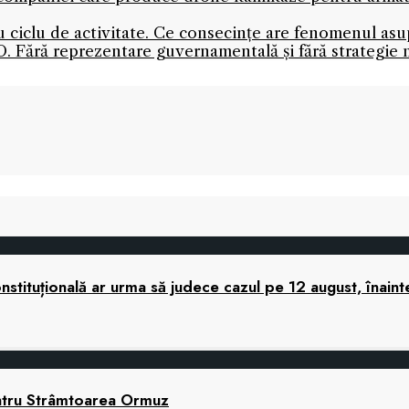
nou ciclu de activitate. Ce consecințe are fenomenul as
. Fără reprezentare guvernamentală și fără strategie 
tituțională ar urma să judece cazul pe 12 august, înaint
ntru Strâmtoarea Ormuz