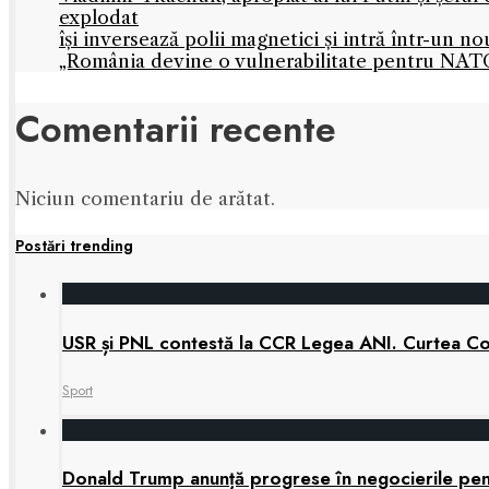
explodat
își inversează polii magnetici și intră într-un 
„România devine o vulnerabilitate pentru NATO
Comentarii recente
Niciun comentariu de arătat.
Postări trending
USR și PNL contestă la CCR Legea ANI. Curtea Cons
Sport
Donald Trump anunță progrese în negocierile pe