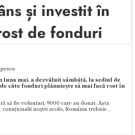
ns și investit în
rost de fonduri
opescu
 luna mai, a dezvăluit sâmbătă, la sediul de
de câte fonduri plănuiește să mai facă rost în
ă să fie voluntari, 9000 care au donat. Asta
t conaționalii noștri acolo, România trebuie…