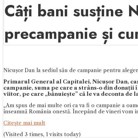
Câți bani susține N
precampanie și cum
Nicușor Dan la sediul său de campanie pentru aleger
Primarul General al Capitalei, Nicușor Dan, can
campanie, suma pe care a strâns-o din donații în
viitor, pe care „bănuiește” că le va deconta de
„Am spus de mai multe ori ca va fi o campanie a oame
înseamnă România onestă. Începând de vineri vom intr
Citeşte mai mult
(Visited 3 times, 1 visits today)