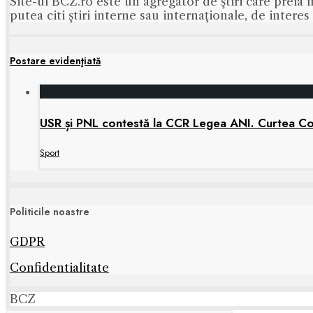
Site-ul BCZ.ro este un agregator de ştiri care preia î
putea citi ştiri interne sau internaţionale, de intere
Postare evidenţiată
USR și PNL contestă la CCR Legea ANI. Curtea Cons
Sport
Politicile noastre
GDPR
Confidentialitate
BCZ