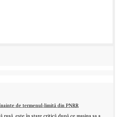
 înainte de termenul-limită din PNRR
rusă, este în stare critică după ce mașina sa a