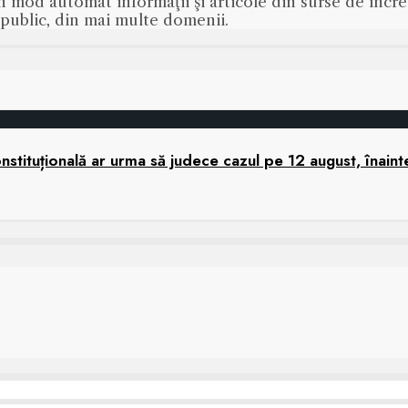
n mod automat informaţii şi articole din surse de încred
s public, din mai multe domenii.
tituțională ar urma să judece cazul pe 12 august, înaint