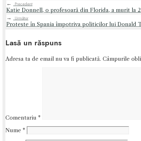
←
Precedent
Katie Donnell, o profesoară din Florida, a murit la 
→
Următor
Proteste în Spania împotriva politicilor lui Donald
Lasă un răspuns
Adresa ta de email nu va fi publicată.
Câmpurile obli
Comentariu
*
Nume
*