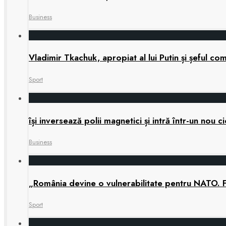
Business
Vladimir Tkachuk, apropiat al lui Putin și șeful 
Sport
își inversează polii magnetici și intră într-un nou
Business
„România devine o vulnerabilitate pentru NATO. 
Sport