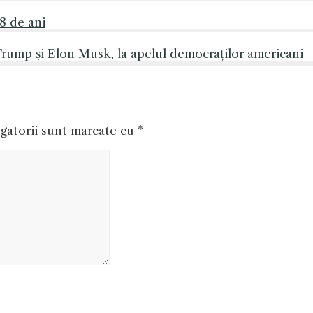
28 de ani
 Trump și Elon Musk, la apelul democraților americani
gatorii sunt marcate cu
*