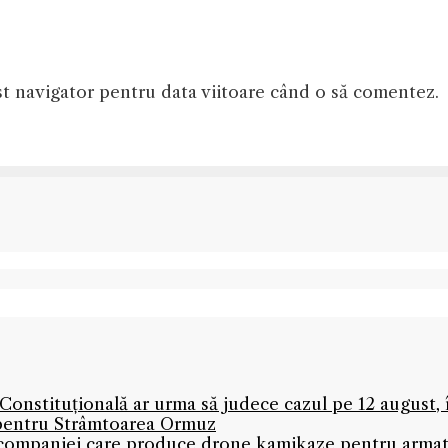
st navigator pentru data viitoare când o să comentez.
onstituțională ar urma să judece cazul pe 12 august,
 pentru Strâmtoarea Ormuz
l companiei care produce drone kamikaze pentru armată 