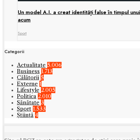
Un model A.I. a creat identități false în timpul u
acum
Sport
Categorii
Actualitate
5.006
Business
1.713
Călătorii
5
Externe
1
Lifestyle
2.005
Politica
2.010
Sănătate
3
Sport
1.533
Știință
4