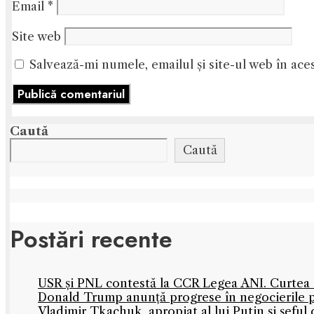
Email
*
Site web
Salvează-mi numele, emailul și site-ul web în ace
Caută
Caută
Postări recente
USR și PNL contestă la CCR Legea ANI. Curtea C
Donald Trump anunță progrese în negocierile
Vladimir Tkachuk, apropiat al lui Putin și șefu