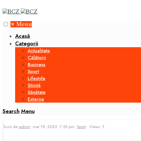
✕
Menu
Acasă
Categorii
Actualitate
Călătorii
Business
Sport
Lifestyle
Știință
Sănătate
Externe
Search
Menu
Scris de
admin
•
mai 19, 2025
•
7:55 pm
•
Sport
•
Views: 7