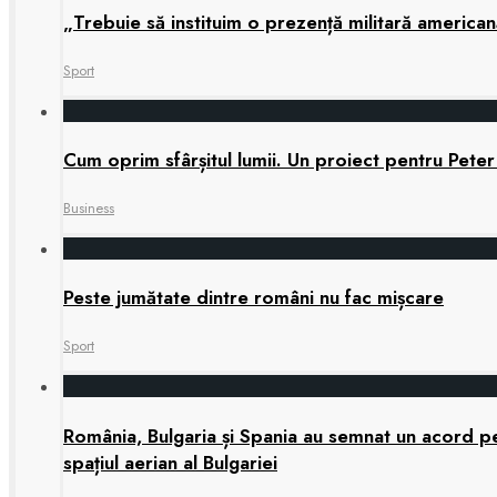
„Trebuie să instituim o prezență militară america
Sport
Cum oprim sfârșitul lumii. Un proiect pentru Peter
Business
Peste jumătate dintre români nu fac mișcare
Sport
România, Bulgaria și Spania au semnat un acord pen
spațiul aerian al Bulgariei