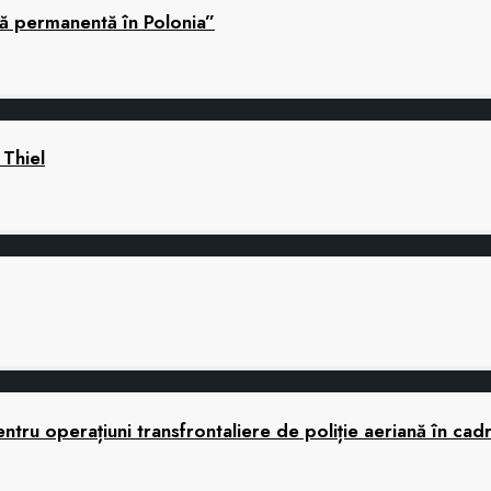
nă permanentă în Polonia”
 Thiel
tru operațiuni transfrontaliere de poliție aeriană în cad