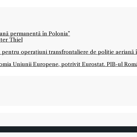
icană permanentă în Polonia”
ter Thiel
 pentru operațiuni transfrontaliere de poliție aeriană
mia Uniunii Europene, potrivit Eurostat. PIB-ul Româ