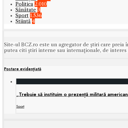
Politica
2.010
Sănătate
3
Sport
1.536
Știință
4
Site-ul BCZ.ro este un agregator de ştiri care preia î
putea citi ştiri interne sau internaţionale, de intere
Postare evidenţiată
„Trebuie să instituim o prezență militară america
Sport