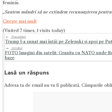
feminin.
„Suntem mândri să ne extindem recunoașterea pentru
Citeşte mai mult
(Visited 7 times, 1 visits today)
←
Precedent
Trump l-a sunat mai întâi pe Zelenski și apoi pe Pu
→
Următor
FOTO Imagini din satelit: Granița cu NATO unde Rus
baze
Lasă un răspuns
Adresa ta de email nu va fi publicată.
Câmpurile obli