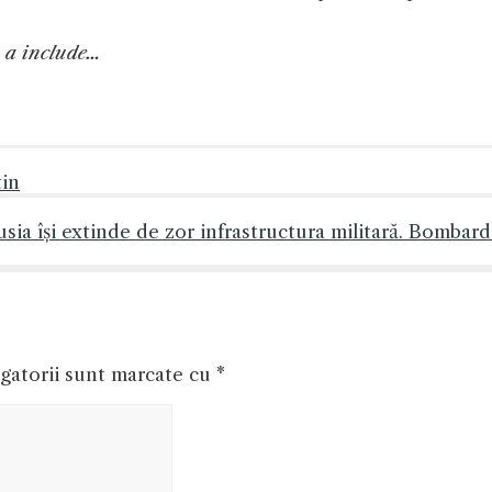
 a include…
tin
ia își extinde de zor infrastructura militară. Bombar
gatorii sunt marcate cu
*