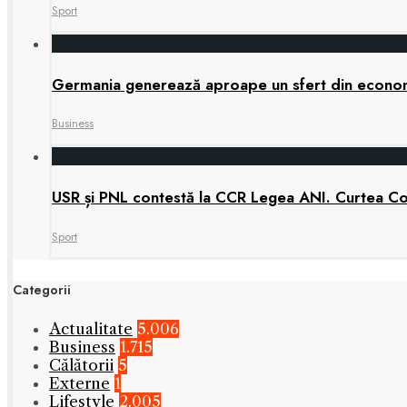
Sport
Germania generează aproape un sfert din economia
Business
USR și PNL contestă la CCR Legea ANI. Curtea Cons
Sport
Categorii
Actualitate
5.006
Business
1.715
Călătorii
5
Externe
1
Lifestyle
2.005