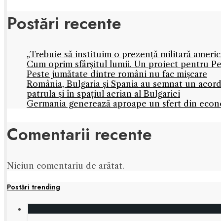
Postări recente
„Trebuie să instituim o prezență militară amer
Cum oprim sfârșitul lumii. Un proiect pentru Pe
Peste jumătate dintre români nu fac mișcare
România, Bulgaria și Spania au semnat un acord
patrula și în spațiul aerian al Bulgariei
Germania generează aproape un sfert din econo
Comentarii recente
Niciun comentariu de arătat.
Postări trending