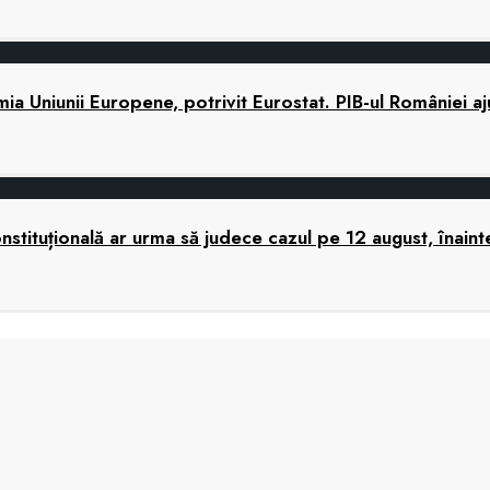
 Uniunii Europene, potrivit Eurostat. PIB-ul României a
tituțională ar urma să judece cazul pe 12 august, înaint