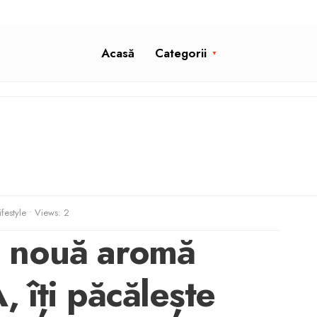
Acasă
Categorii
ifestyle
•
Views: 2
 o nouă aromă
, îți păcălește