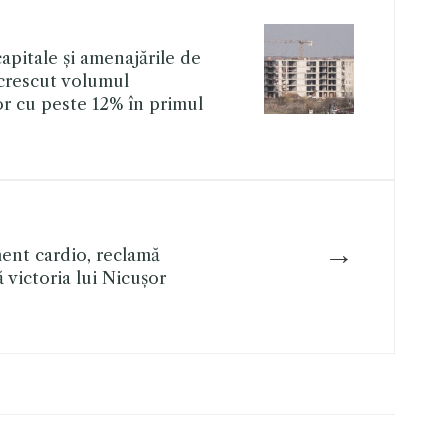
capitale și amenajările de
crescut volumul
or cu peste 12% în primul
→
nt cardio, reclamă
 victoria lui Nicușor