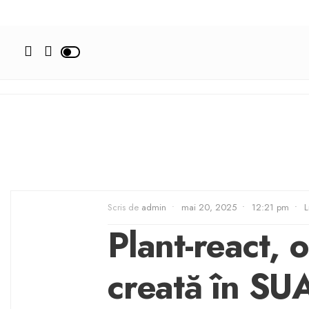
Scris de
admin
•
mai 20, 2025
•
12:21 pm
•
L
Plant-react,
creată în SUA