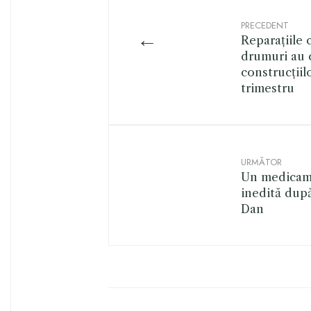
PRECEDENT
←
Reparațiile 
drumuri au 
construcțiil
trimestru
URMĂTOR
Un medicame
inedită după
Dan