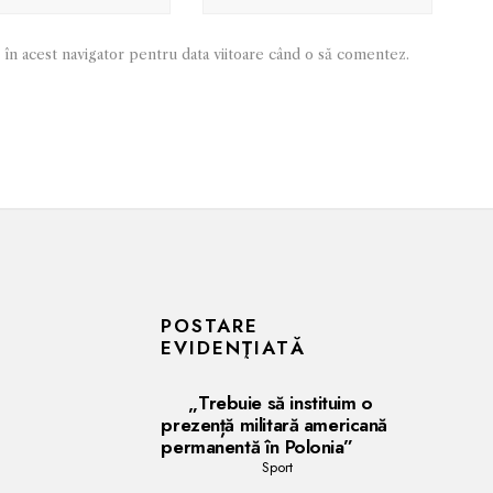
 în acest navigator pentru data viitoare când o să comentez.
POSTARE
EVIDENŢIATĂ
„Trebuie să instituim o
prezență militară americană
permanentă în Polonia”
Sport