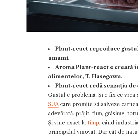
Plant-react reproduce gustul 
umami.
Aroma Plant-react e creată î
alimentelor, T. Hasegawa.
Plant-react redă senzația de c
Gustul e problema. Și e fix ce vrea
SUA
care promite să salveze carnea
adevărată: prăjit, fum, grăsime, tot
Și vine exact la
timp
, când industri
principalul vinovat. Dar cât de natur