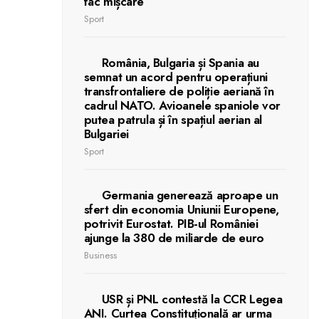
fac mișcare
Sport
România, Bulgaria și Spania au
semnat un acord pentru operațiuni
transfrontaliere de poliție aeriană în
cadrul NATO. Avioanele spaniole vor
putea patrula și în spațiul aerian al
Bulgariei
Sport
Germania generează aproape un
sfert din economia Uniunii Europene,
potrivit Eurostat. PIB-ul României
ajunge la 380 de miliarde de euro
Business
USR și PNL contestă la CCR Legea
ANI. Curtea Constituțională ar urma