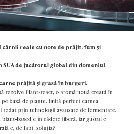
cărnii reale cu note de prăjit, fum și
n SUA de jucătorul global din domeniul
arne prăjită și grasă în burgeri.
 să rezolve Plant-react, o aromă nouă creată în
 pe bază de plante. Imită perfect carnea
ul redat prin tehnologii avansate de fermentare.
a plant-based e în cădere liberă, iar gustul e
ală e, de fapt, soluția?