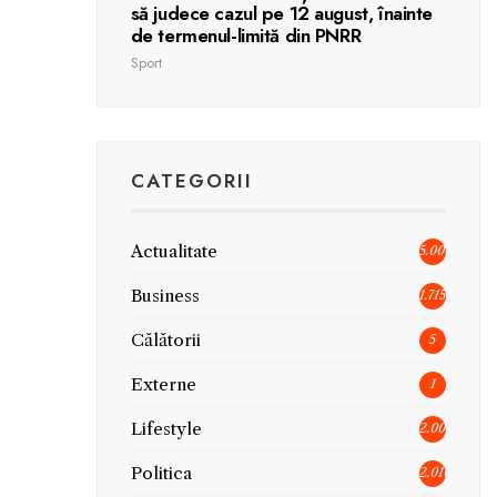
să judece cazul pe 12 august, înainte
de termenul-limită din PNRR
Sport
CATEGORII
Actualitate
5.006
Business
1.715
Călătorii
5
Externe
1
Lifestyle
2.005
Politica
2.010