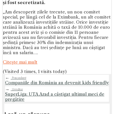
și fost secretizată.
„Am descoperit zilele trecute, un nou comitet
special, pe lângă cel de la Eximbank, un alt comitet
care analizează investițiile străine. Orice investiție
străină în România achită o taxă de 10.000 de euro
pentru acest aviz și o comisie din 11 persoane
avizează sau nu favorabil investiția. Pentru fiecare
ședință primesc 30% din indemnizația unui
ministru. Dacă au trei ședințe pe lună au câștigat
încă un salariu….
Citeşte mai mult
(Visited 3 times, 1 visits today)
←
Precedent
Companiile din România au devenit kids friendly
→
Următor
SuperLiga: UTA Arad a câștigat ultimul meci de
pregătire