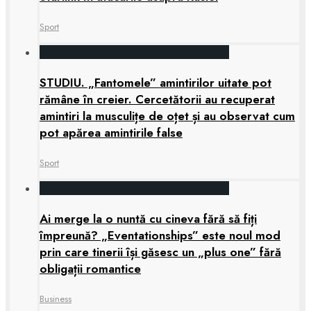
Sport
STUDIU. „Fantomele” amintirilor uitate pot
rămâne în creier. Cercetătorii au recuperat
amintiri la musculițe de oțet și au observat cum
pot apărea amintirile false
Sport
Ai merge la o nuntă cu cineva fără să fiți
împreună? „Eventationships” este noul mod
prin care tinerii își găsesc un „plus one” fără
obligații romantice
Business