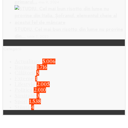
primarul…
mai 9, 2024
STUDIU. Cel mai bun risotto din lume nu provine
din…
iunie 7, 2023
Categorii
Actualitate
5.006
Business
1.716
Călătorii
5
Externe
1
Lifestyle
2.005
Politica
2.010
Sănătate
3
Sport
1.538
Știință
4