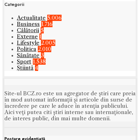
Categorii
Actualitate
5.006
Business
1.716
Călătorii
5
Externe
1
Lifestyle
2.005
Politica
2.010
Sănătate
3
Sport
1.538
Știință
4
Site-ul BCZ.ro este un agregator de ştiri care preia
în mod automat informaţii şi articole din surse de
încredere pe care le aduce în atenţia publicului.
Aici veţi putea citi ştiri interne sau internaţionale,
de interes public, din mai multe domenii.
Postare evidenţiată