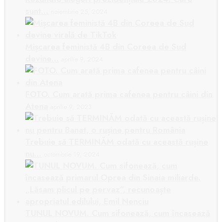
sunt…
noiembrie 25, 2024
Mișcarea feministă 4B din Coreea de Sud
devine…
aprilie 9, 2024
FOTO. Cum arată prima cafenea pentru câini din
Atena
aprilie 9, 2023
Trebuie să TERMINĂM odată cu această rușine
nu…
octombrie 19, 2024
TUNUL NOVUM. Cum sifonează, cum încasează