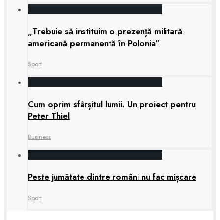
„Trebuie să instituim o prezență militară
americană permanentă în Polonia”
Sport
Cum oprim sfârșitul lumii. Un proiect pentru
Peter Thiel
Business
Peste jumătate dintre români nu fac mișcare
Sport