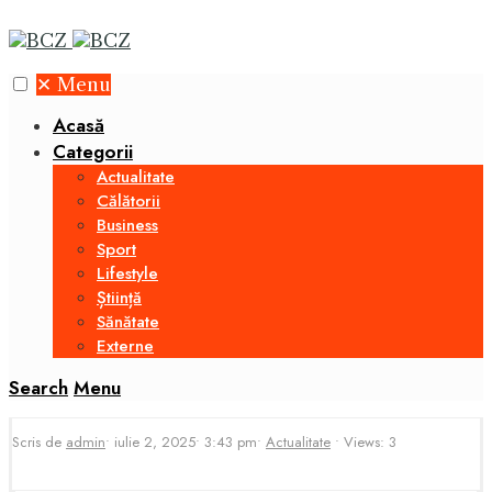
✕
Menu
Acasă
Categorii
Actualitate
Călătorii
Business
Sport
Lifestyle
Știință
Sănătate
Externe
Search
Menu
Scris de
admin
•
iulie 2, 2025
•
3:43 pm
•
Actualitate
•
Views: 3