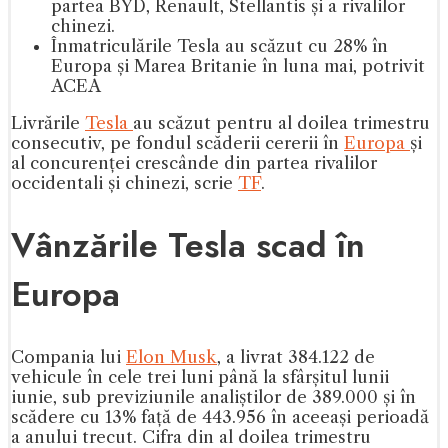
partea BYD, Renault, Stellantis și a rivalilor
chinezi.
Înmatriculările Tesla au scăzut cu 28% în
Europa și Marea Britanie în luna mai, potrivit
ACEA
Livrările
Tesla
au scăzut pentru al doilea trimestru
consecutiv, pe fondul scăderii cererii în
Europa
și
al concurenței crescânde din partea rivalilor
occidentali și chinezi, scrie
TF
.
Vânzările Tesla scad în
Europa
Compania lui
Elon Musk
, a livrat 384.122 de
vehicule în cele trei luni până la sfârșitul lunii
iunie, sub previziunile analiștilor de 389.000 și în
scădere cu 13% față de 443.956 în aceeași perioadă
a anului trecut. Cifra din al doilea trimestru