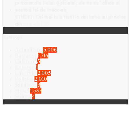
STUDIU. Cel mai bun risotto din lume nu provine
din…
iunie 7, 2023
Categorii
Actualitate
5.006
Business
1.716
Călătorii
5
Externe
1
Lifestyle
2.005
Politica
2.010
Sănătate
3
Sport
1.537
Știință
4