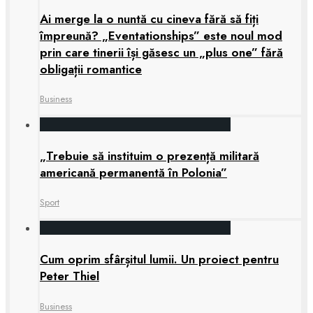
Ai merge la o nuntă cu cineva fără să fiți
împreună? „Eventationships” este noul mod
prin care tinerii își găsesc un „plus one” fără
obligații romantice
Business
„Trebuie să instituim o prezență militară
americană permanentă în Polonia”
Sport
Cum oprim sfârșitul lumii. Un proiect pentru
Peter Thiel
Business