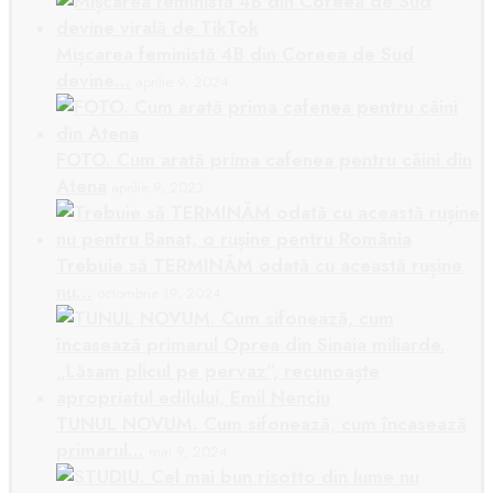
Mișcarea feministă 4B din Coreea de Sud
devine…
aprilie 9, 2024
FOTO. Cum arată prima cafenea pentru câini din
Atena
aprilie 9, 2023
Trebuie să TERMINĂM odată cu această rușine
nu…
octombrie 19, 2024
TUNUL NOVUM. Cum sifonează, cum încasează
primarul…
mai 9, 2024