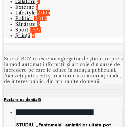
Călătorii
5
Externe
1
Lifestyle
2.005
Politica
2.010
Sănătate
3
Sport
1.537
Știință
4
Site-ul BCZ.ro este un agregator de ştiri care preia
în mod automat informaţii şi articole din surse de
încredere pe care le aduce în atenţia publicului.
Aici veţi putea citi ştiri interne sau internaţionale,
de interes public, din mai multe domenii.
Postare evidenţiată
STUDIU. „Fantomele” amintirilor uitate pot