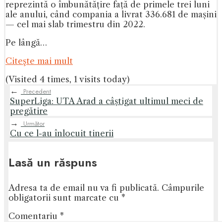
reprezintă o îmbunătățire față de primele trei luni
ale anului, când compania a livrat 336.681 de mașini
— cel mai slab trimestru din 2022.
Pe lângă…
Citeşte mai mult
(Visited 4 times, 1 visits today)
←
Precedent
SuperLiga: UTA Arad a câștigat ultimul meci de
pregătire
→
Următor
Cu ce l-au înlocuit tinerii
Lasă un răspuns
Adresa ta de email nu va fi publicată.
Câmpurile
obligatorii sunt marcate cu
*
Comentariu
*