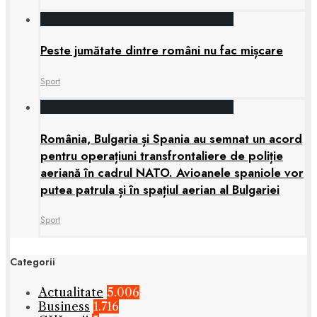
Peste jumătate dintre români nu fac mișcare
Sport
România, Bulgaria și Spania au semnat un acord
pentru operațiuni transfrontaliere de poliție
aeriană în cadrul NATO. Avioanele spaniole vor
putea patrula și în spațiul aerian al Bulgariei
Sport
Categorii
Actualitate
5.006
Business
1.716