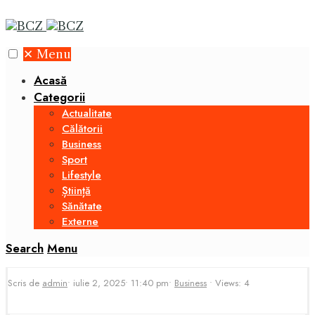
✕
Menu
Acasă
Categorii
Actualitate
Călătorii
Business
Sport
Lifestyle
Știință
Sănătate
Externe
Search
Menu
Scris de
admin
•
iulie 2, 2025
•
11:40 pm
•
Business
•
Views: 4