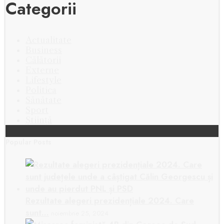
Categorii
Actualitate
Business
Călătorii
Externe
Lifestyle
Politica
Sănătate
Sport
Știință
Popular Posts
Rezultate alegeri prezidențiale 2024. Care
sunt…
noiembrie 25, 2024