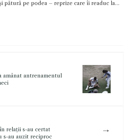
și pătură pe podea – reprize care îi readuc la…
-a amânat antrenamentul
meci
→
n relații s-au certat
 s-au auzit reciproc