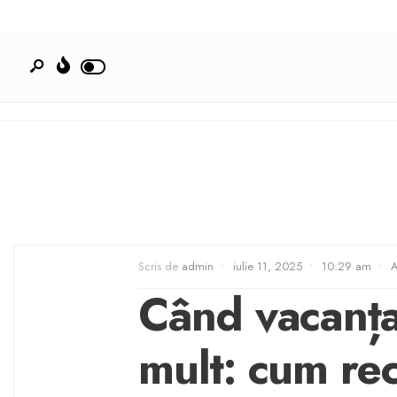
Scris de
admin
•
iulie 11, 2025
•
10:29 am
•
A
Când vacanța
mult: cum re