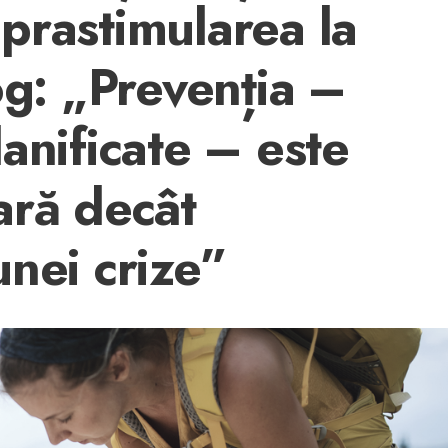
prastimularea la
og: „Prevenția –
anificate – este
ară decât
unei crize”