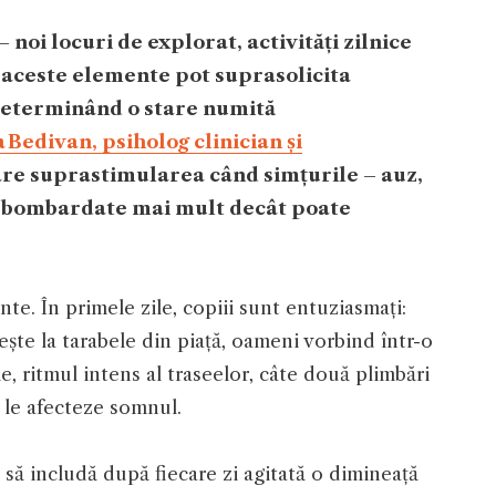
 noi locuri de explorat, activități zilnice
i aceste elemente pot suprasolicita
 determinând o stare numită
Bedivan, psiholog clinician și
are suprastimularea când simțurile – auz,
nt bombardate mai mult decât poate
nte. În primele zile, copiii sunt entuziasmați:
ește la tarabele din piață, oameni vorbind într-o
, ritmul intens al traseelor, câte două plimbări
ă le afecteze somnul.
 să includă după fiecare zi agitată o dimineață