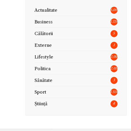
Actualitate
5.006
Business
1.715
Călătorii
5
Externe
1
Lifestyle
2.005
Politica
2.010
Sănătate
3
Sport
1.536
Știință
4