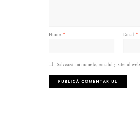
Nume
*
Email
*
Salvează-mi numele, emailul și site-ul web