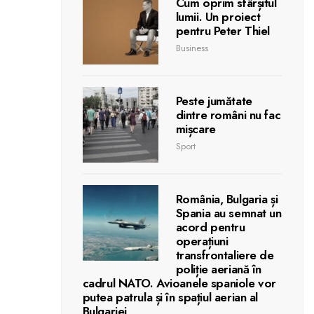
Cum oprim sfârșitul
lumii. Un proiect
pentru Peter Thiel
Business
Peste jumătate
dintre români nu fac
mișcare
Sport
România, Bulgaria și
Spania au semnat un
acord pentru
operațiuni
transfrontaliere de
poliție aeriană în
cadrul NATO. Avioanele spaniole vor
putea patrula și în spațiul aerian al
Bulgariei