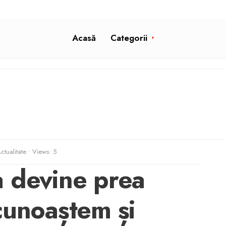
Acasă
Categorii
ctualitate
•
Views: 5
 devine prea
cunoaștem și