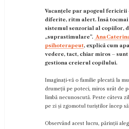
Vacanțele par apogeul fericirii –
diferite, ritm alert. Însă tocma
sistemul senzorial al copiilor,
„suprastimulare”.
Ana Caterina 
psihoterapeut
, explică cum ap
vedere, tact, chiar miros – su
gestiona creierul copilului.
Imaginați-vă o familie plecată la mu
drumeții pe poteci, miros urât de p
limbă necunoscută. Peste câteva zile
pe zi și zgomotul turiștilor încep s
Observând acest lucru, părinții aleg