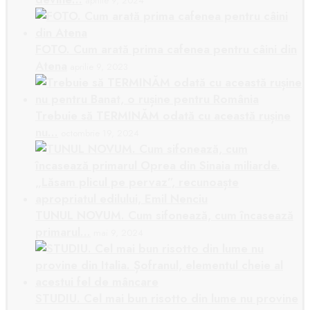
aprilie 9, 2024
FOTO. Cum arată prima cafenea pentru câini din
Atena
aprilie 9, 2023
Trebuie să TERMINĂM odată cu această rușine
nu…
octombrie 19, 2024
TUNUL NOVUM. Cum sifonează, cum încasează
primarul…
mai 9, 2024
STUDIU. Cel mai bun risotto din lume nu provine