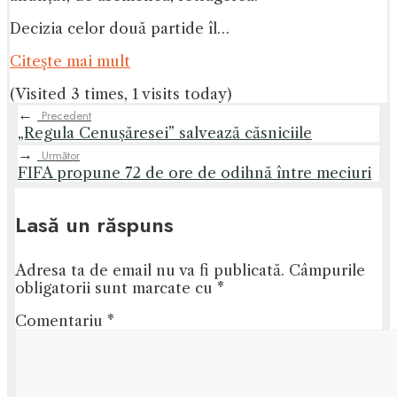
Decizia celor două partide îl…
Citeşte mai mult
(Visited 3 times, 1 visits today)
←
Precedent
„Regula Cenușăresei” salvează căsniciile
→
Următor
FIFA propune 72 de ore de odihnă între meciuri
Lasă un răspuns
Adresa ta de email nu va fi publicată.
Câmpurile
obligatorii sunt marcate cu
*
Comentariu
*