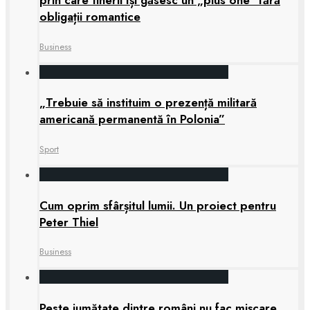
prin care tinerii își găsesc un „plus one” fără
obligații romantice
Business
„Trebuie să instituim o prezență militară
americană permanentă în Polonia”
Sport
Cum oprim sfârșitul lumii. Un proiect pentru
Peter Thiel
Business
Peste jumătate dintre români nu fac mișcare