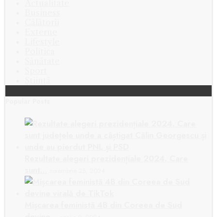
Actualitate
Business
Călătorii
Externe
Lifestyle
Politica
Sănătate
Sport
Știință
Popular Posts
Rezultate alegeri prezidențiale 2024. Care
sunt…
noiembrie 25, 2024
Mișcarea feministă 4B din Coreea de Sud
devine…