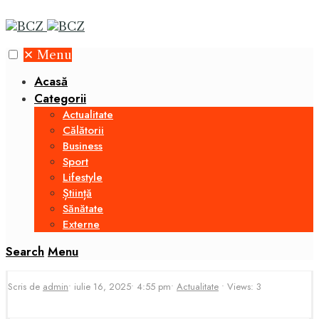
✕
Menu
Acasă
Categorii
Actualitate
Călătorii
Business
Sport
Lifestyle
Știință
Sănătate
Externe
Search
Menu
Scris de
admin
•
iulie 16, 2025
•
4:55 pm
•
Actualitate
•
Views: 3