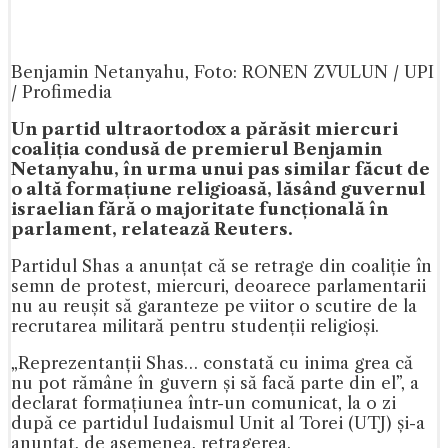
Benjamin Netanyahu, Foto: RONEN ZVULUN / UPI
/ Profimedia
Un partid ultraortodox a părăsit miercuri
coaliția condusă de premierul Benjamin
Netanyahu, în urma unui pas similar făcut de
o altă formațiune religioasă, lăsând guvernul
israelian fără o majoritate funcțională în
parlament, relatează Reuters.
Partidul Shas a anunțat că se retrage din coaliție în
semn de protest, miercuri, deoarece parlamentarii
nu au reușit să garanteze pe viitor o scutire de la
recrutarea militară pentru studenții religioși.
„Reprezentanții Shas… constată cu inima grea că
nu pot rămâne în guvern și să facă parte din el”, a
declarat formațiunea într-un comunicat, la o zi
după ce partidul Iudaismul Unit al Torei (UTJ) și-a
anunțat, de asemenea, retragerea.