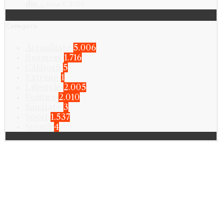
din…
iunie 7, 2023
Categorii
Actualitate
5.006
Business
1.716
Călătorii
5
Externe
1
Lifestyle
2.005
Politica
2.010
Sănătate
3
Sport
1.537
Știință
4