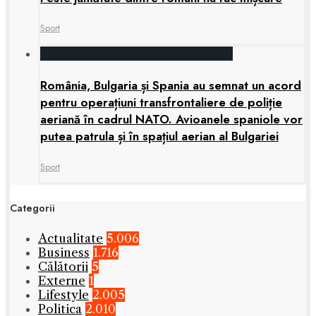
Sport
România, Bulgaria și Spania au semnat un acord
pentru operațiuni transfrontaliere de poliție
aeriană în cadrul NATO. Avioanele spaniole vor
putea patrula și în spațiul aerian al Bulgariei
Sport
Categorii
Actualitate
5.006
Business
1.716
Călătorii
5
Externe
1
Lifestyle
2.005
Politica
2.010