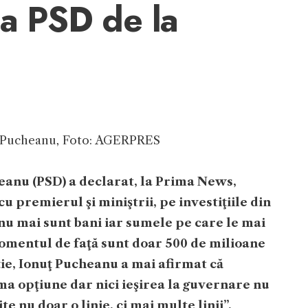
ea PSD de la
uț Pucheanu, Foto: AGERPRES
eanu (PSD) a declarat, la Prima News,
u premierul şi miniştrii, pe investiţiile din
ă nu mai sunt bani iar sumele pe care le mai
omentul de faţă sunt doar 500 de milioane
iţie, Ionuţ Pucheanu a mai afirmat că
a opţiune dar nici ieşirea la guvernare nu
te nu doar o linie, ci mai multe linii”,