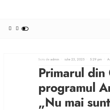
Scris de
admin
•
iulie 23, 2025
•
5:29 pm
•
Ac
Primarul din 
programul An
„Nu mai sunt