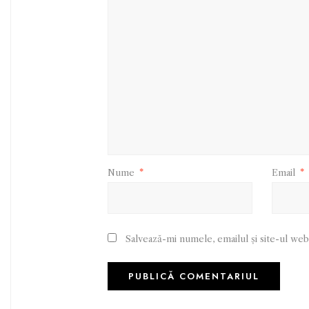
Nume
*
Email
*
Salvează-mi numele, emailul și site-ul web