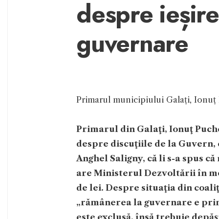
despre ieșir
guvernare
Primarul municipiului Galați, Ion
Primarul din Galaţi, Ionuţ Puch
despre discuţiile de la Guvern, c
Anghel Saligny, că li s-a spus c
are Ministerul Dezvoltării în m
de lei. Despre situaţia din coal
„rămânerea la guvernare e prim
este exclusă, însă trebuie depăşi