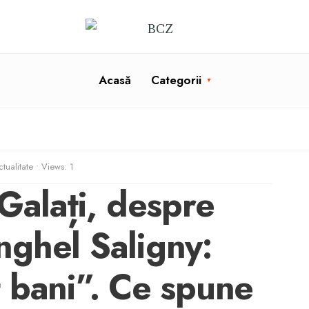
Acasă
Categorii
tualitate
•
Views: 1
Galați, despre
ghel Saligny:
 bani”. Ce spune