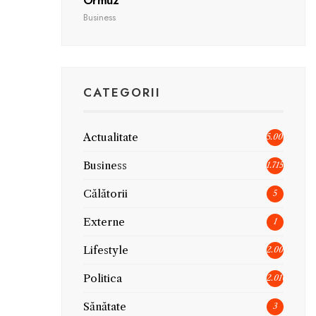
Ormuz
Business
CATEGORII
Actualitate
5.006
Business
1.715
Călătorii
5
Externe
1
Lifestyle
2.005
Politica
2.010
Sănătate
3