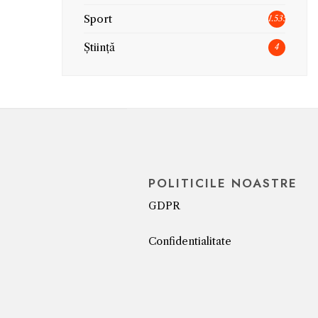
Sport
1.535
Știință
4
POLITICILE NOASTRE
GDPR
Confidentialitate