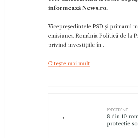
informează News.ro.
Vicepreşedintele PSD şi primarul mu
emisiunea România Politică de la Pr
privind investiţiile în…
Citeşte mai mult
PRECEDENT
←
8 din 10 ro
protecție so