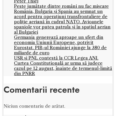
Peter Thiel
Peste jumătate dintre români nu fac mișcare
România, Bulgaria și Spania au semnat un
acord pentru operațiuni transfrontaliere de
poliție aeriană în cadrul NATO. Avioanele
spaniole vor putea patrula și în spațiul aerian
al Bulgariei
Germania generează aproape un sfert din
economia Uniunii Europene, potrivit
Eurostat. PIB-ul României ajunge la 380 de
miliarde de euro
USR și PNL contestă la CCR Legea ANI.
Curtea Constituțională ar urma să judece
cazul pe 12 august, înainte de termenul-limită
din PNRR
Comentarii recente
Niciun comentariu de arătat.