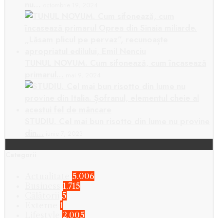
nu…
octombrie 19, 2024
TUNUL NOVUM. Cum sifonează, cum încasează
primarul…
mai 9, 2024
STUDIU. Cel mai bun risotto din lume nu provine
din…
iunie 7, 2023
Categorii
Actualitate
5.006
Business
1.715
Călătorii
5
Externe
1
Lifestyle
2.005