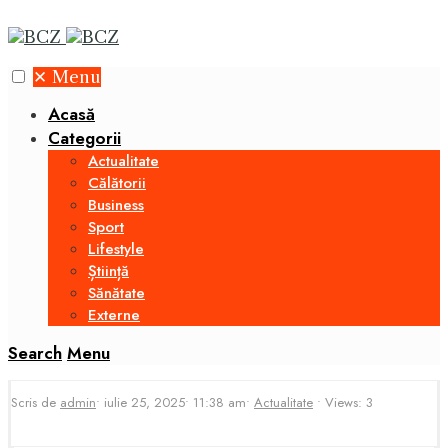
✕
Menu
Acasă
Categorii
Actualitate
Călătorii
Business
Sport
Lifestyle
Știință
Sănătate
Externe
Search
Menu
Scris de
admin
•
iulie 25, 2025
•
11:38 am
•
Actualitate
•
Views: 3