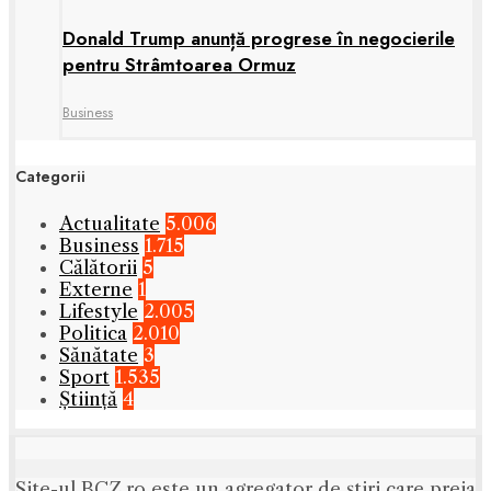
Donald Trump anunță progrese în negocierile
pentru Strâmtoarea Ormuz
Business
Categorii
Actualitate
5.006
Business
1.715
Călătorii
5
Externe
1
Lifestyle
2.005
Politica
2.010
Sănătate
3
Sport
1.535
Știință
4
Site-ul BCZ.ro este un agregator de ştiri care preia