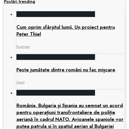
Postări trending
Cum oprim sfârșitul lumii. Un proiect pentru
Peter Thiel
Business
Peste jumătate dintre români nu fac mișcare
Sport
România, Bulgaria și Spania au semnat un acord
pentru operațiuni transfrontaliere de poliție
aeriană în cadrul NATO. Avioanele spaniole vor
putea patrula și în spațiul aerian al Bulgariei