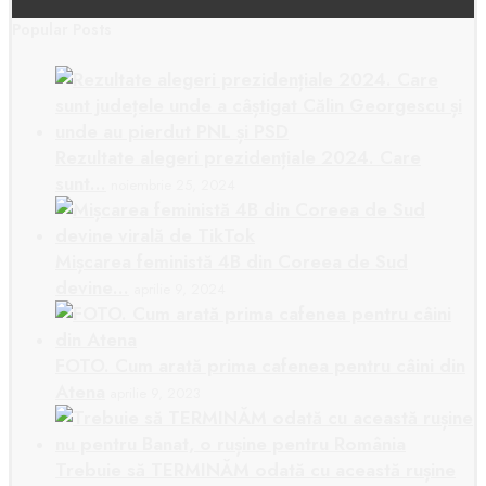
Popular Posts
Rezultate alegeri prezidențiale 2024. Care
sunt…
noiembrie 25, 2024
Mișcarea feministă 4B din Coreea de Sud
devine…
aprilie 9, 2024
FOTO. Cum arată prima cafenea pentru câini din
Atena
aprilie 9, 2023
Trebuie să TERMINĂM odată cu această rușine