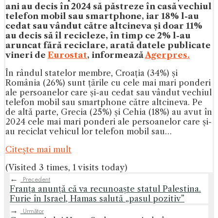
ani au decis în 2024 să păstreze în casă vechiul
telefon mobil sau smartphone, iar 18% l-au
cedat sau vândut către altcineva și doar 11%
au decis să îl recicleze, în timp ce 2% l-au
aruncat fără reciclare, arată datele publicate
vineri de
Eurostat
, informează
Agerpres.
În rândul statelor membre, Croația (34%) și
România (26%) sunt țările cu cele mai mari ponderi
ale persoanelor care și-au cedat sau vândut vechiul
telefon mobil sau smartphone către altcineva. Pe
de altă parte, Grecia (25%) și Cehia (18%) au avut în
2024 cele mai mari ponderi ale persoanelor care și-
au reciclat vehicul lor telefon mobil sau…
Citeşte mai mult
(Visited 3 times, 1 visits today)
←
Precedent
Franța anunță că va recunoaște statul Palestina.
Furie în Israel, Hamas salută „pasul pozitiv”
→
Următor