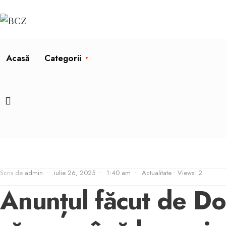
Acasă
Categorii
Scris de
admin
•
iulie 26, 2025
•
1:40 am
•
Actualitate
•
Views: 2
Anunțul făcut de Do