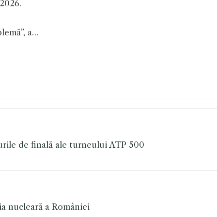
 2026.
blemă”, a…
turile de finală ale turneului ATP 500
gia nucleară a României