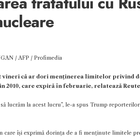
rea tratatului cu Ru
nucleare
 NGAN / AFP / Profimedia
ineri că ar dori menținerea limitelor privind d
n 2010, care expiră în februarie, relatează Reute
să lucrăm la acest lucru”, le-a spus Trump reporterilo
 care își exprimă dorința de a fi menținute limitele pr