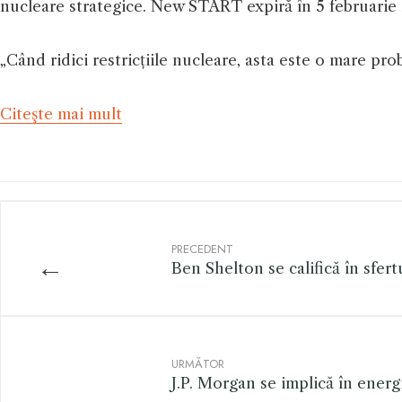
nucleare strategice. New START expiră în 5 februarie
„Când ridici restricțiile nucleare, asta este o mare pro
Citeşte mai mult
PRECEDENT
←
Ben Shelton se califică în sfer
URMĂTOR
J.P. Morgan se implică în ener