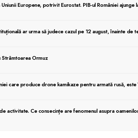
iunii Europene, potrivit Eurostat. PIB-ul României ajunge 
tuțională ar urma să judece cazul pe 12 august, înainte de t
ru Strâmtoarea Ormuz
paniei care produce drone kamikaze pentru armată rusă, este 
clu de activitate. Ce consecințe are fenomenul asupra oamenilo