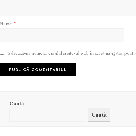
Nume
*
Salvează-mi numele, emailul și site-ul web în acest navigator pentr
Caută
Caută