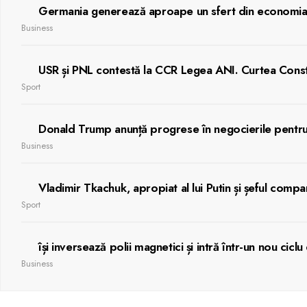
Germania generează aproape un sfert din economia Un
Business
USR și PNL contestă la CCR Legea ANI. Curtea Consti
Sport
Donald Trump anunță progrese în negocierile pent
Business
Vladimir Tkachuk, apropiat al lui Putin și șeful com
Sport
își inversează polii magnetici și intră într-un nou ci
Business