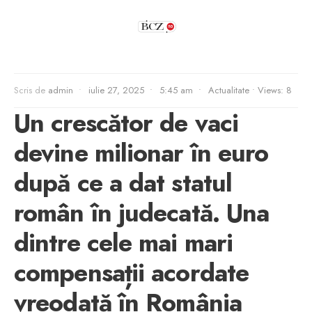
Scris de
admin
•
iulie 27, 2025
•
5:45 am
•
Actualitate
•
Views: 8
Un crescător de vaci
devine milionar în euro
după ce a dat statul
român în judecată. Una
dintre cele mai mari
compensații acordate
vreodată în România