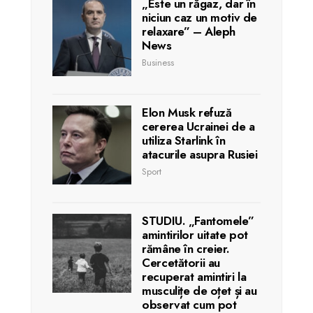
„Este un răgaz, dar în
niciun caz un motiv de
relaxare” – Aleph
News
Business
Elon Musk refuză
cererea Ucrainei de a
utiliza Starlink în
atacurile asupra Rusiei
Sport
STUDIU. „Fantomele”
amintirilor uitate pot
rămâne în creier.
Cercetătorii au
recuperat amintiri la
musculițe de oțet și au
observat cum pot