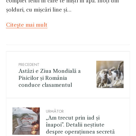
complet felul în care te miști în apă. Înoți din
șolduri, cu mișcări line și…
Citeşte mai mult
PRECEDENT
Astăzi e Ziua Mondială a
Pisicilor și România
conduce clasamentul
URMĂTOR
„Am trecut prin iad și
înapoi”. Detalii neștiute
despre operațiunea secretă