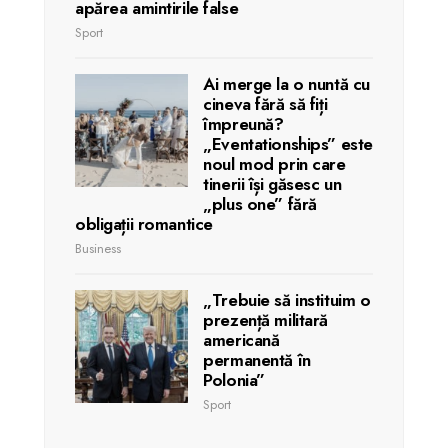
apărea amintirile false
Sport
Ai merge la o nuntă cu
cineva fără să fiți
împreună?
„Eventationships” este
noul mod prin care
tinerii își găsesc un
„plus one” fără
obligații romantice
Business
„Trebuie să instituim o
prezență militară
americană
permanentă în
Polonia”
Sport