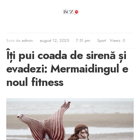
Scris de
admin
•
august 12, 2025
•
7:51 pm
•
Sport
•
Views: 0
Îți pui coada de sirenă și
evadezi: Mermaidingul e
noul fitness