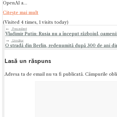
OpenAI a…
Citeşte mai mult
(Visited 4 times, 1 visits today)
←
Precedent
Vladimir Putin: Rusia nu a început războiul, oameni
→
Următor
O stradă din Berlin, redenumită după 300 de ani din
Lasă un răspuns
Adresa ta de email nu va fi publicată.
Câmpurile obli