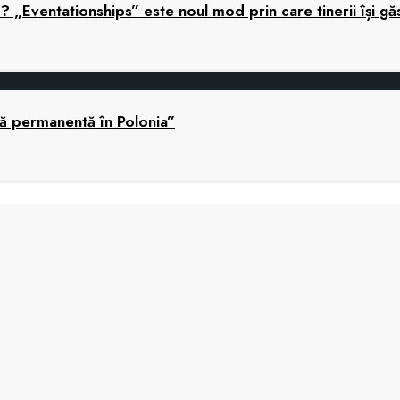
ă? „Eventationships” este noul mod prin care tinerii își gă
nă permanentă în Polonia”