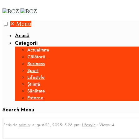
✕
Menu
Acasă
Categorii
Actualitate
Călătorii
Business
Sport
Lifestyle
Știință
Sănătate
Externe
Search
Menu
Scris de
admin
•
august 23, 2025
•
5:26 pm
•
Lifestyle
•
Views: 4