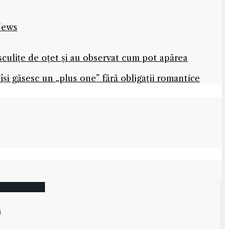
 News
sculițe de oțet și au observat cum pot apărea
își găsesc un „plus one” fără obligații romantice
s