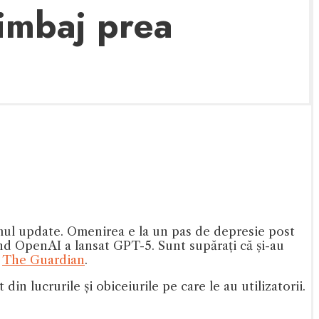
limbaj prea
timul update. Omenirea e la un pas de depresie post
ând OpenAI a lansat GPT-5. Sunt supărați că și-au
e
The Guardian
.
din lucrurile și obiceiurile pe care le au utilizatorii.