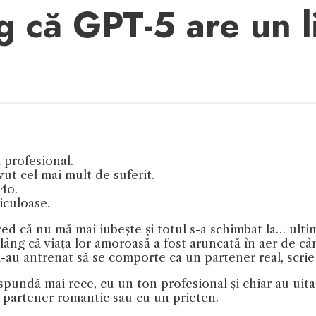
âng că GPT-5 are un 
 profesional.
vut cel mai mult de suferit.
4o.
iculoase.
Cred că nu mă mai iubește și totul s-a schimbat la… ul
plâng că viața lor amoroasă a fost aruncată în aer de c
 i-au antrenat să se comporte ca un partener real, scri
spundă mai rece, cu un ton profesional și chiar au uitat 
 partener romantic sau cu un prieten.