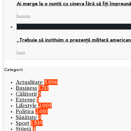
Ai merge la o nuntă cu cineva fără să fiți împreun
Business
„Trebuie să instituim o prezență militară america
Sport
Categorii
Actualitate
5.006
Business
1.717
Călătorii
5
Externe
1
Lifestyle
2.005
Politica
2.010
Sănătate
3
Sport
1.539
Știință
4