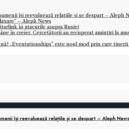
oamenii își reevaluează relațiile și se despart – Aleph
relaxare” – Aleph News
tarlink în atacurile asupra Rusiei
ne în creier. Cercetătorii au recuperat amintiri la mu
ună? „Eventationships” este noul mod prin care tinerii 
menii își reevaluează relațiile și se despart – Aleph New