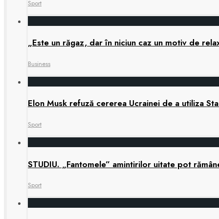
Sport
„Este un răgaz, dar în niciun caz un motiv de re
Business
Elon Musk refuză cererea Ucrainei de a utiliza Star
Sport
STUDIU. „Fantomele” amintirilor uitate pot rămâne 
Sport