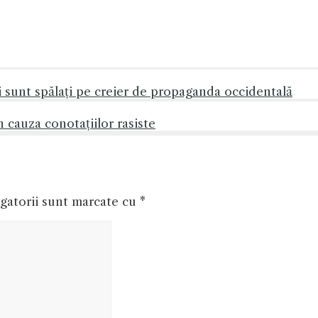
i sunt spălați pe creier de propaganda occidentală
 cauza conotațiilor rasiste
gatorii sunt marcate cu
*