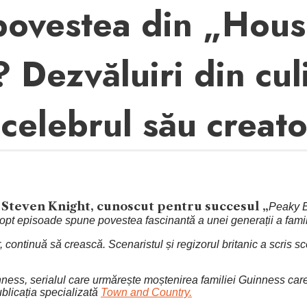
 povestea din „Hous
? Dezvăluiri din cu
 celebrul său creato
e Steven Knight, cunoscut pentru succesul „
Peaky Bl
 opt episoade spune povestea fascinantă a unei generații a famili
r, continuă să crească. Scenaristul și regizorul britanic a scri
nness, serialul care urmărește moștenirea familiei Guinness care
ublicația specializată
Town and Country.