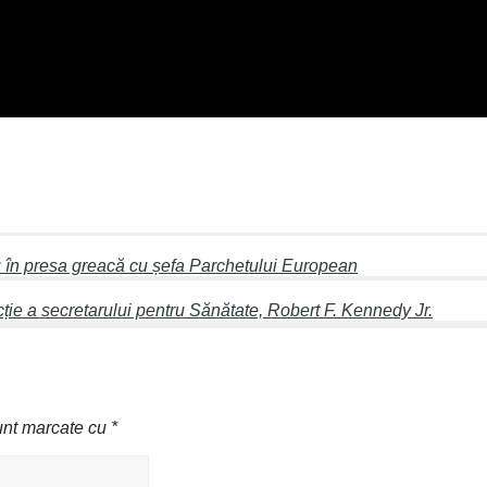
iu în presa greacă cu șefa Parchetului European
cție a secretarului pentru Sănătate, Robert F. Kennedy Jr.
sunt marcate cu
*