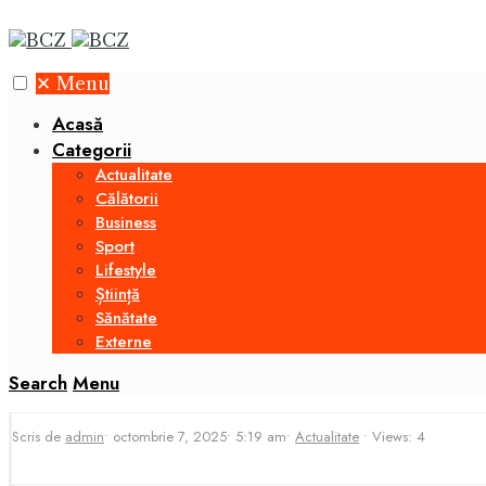
✕
Menu
Acasă
Categorii
Actualitate
Călătorii
Business
Sport
Lifestyle
Știință
Sănătate
Externe
Search
Menu
Scris de
admin
•
octombrie 7, 2025
•
5:19 am
•
Actualitate
•
Views: 4