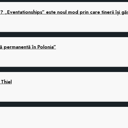
ă? „Eventationships” este noul mod prin care tinerii își gă
nă permanentă în Polonia”
 Thiel