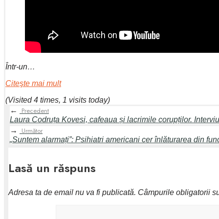
Într-un…
Citeşte mai mult
(Visited 4 times, 1 visits today)
←
Precedent
Laura Codruța Kovesi, cafeaua și lacrimile corupților. Interv
→
Următor
„Suntem alarmați”: Psihiatri americani cer înlăturarea din fun
Lasă un răspuns
Adresa ta de email nu va fi publicată.
Câmpurile obligatorii 