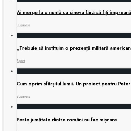
Ai merge la o nuntă cu cineva fără să fiți împreun
Business
„Trebuie să instituim o prezență militară america
Sport
Cum oprim sfârșitul lumii. Un proiect pentru Peter
Business
Peste jumătate dintre români nu fac mișcare