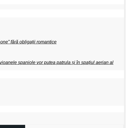
one” fără obligații romantice
oanele spaniole vor putea patrula și în spațiul aerian al