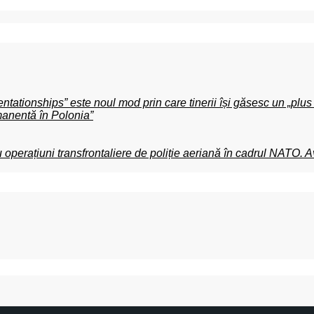
ntationships” este noul mod prin care tinerii își găsesc un „plus 
manentă în Polonia”
erațiuni transfrontaliere de poliție aeriană în cadrul NATO. Avi