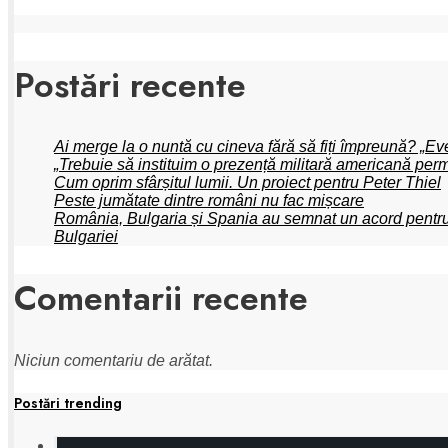
Postări recente
Ai merge la o nuntă cu cineva fără să fiți împreună? „Eve
„Trebuie să instituim o prezență militară americană per
Cum oprim sfârșitul lumii. Un proiect pentru Peter Thiel
Peste jumătate dintre români nu fac mișcare
România, Bulgaria și Spania au semnat un acord pentru op
Bulgariei
Comentarii recente
Niciun comentariu de arătat.
Postări trending