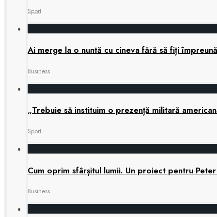
Sport
Ai merge la o nuntă cu cineva fără să fiți împreun
Business
„Trebuie să instituim o prezență militară america
Sport
Cum oprim sfârșitul lumii. Un proiect pentru Peter
Business