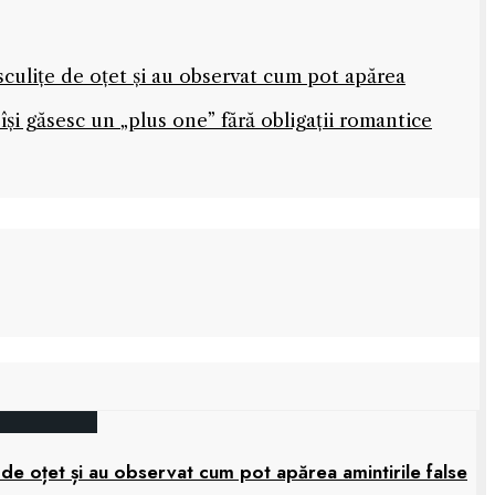
sculițe de oțet și au observat cum pot apărea
își găsesc un „plus one” fără obligații romantice
 de oțet și au observat cum pot apărea amintirile false