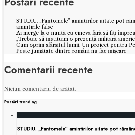
Postări recente
STUDIU. „Fantomele” amintirilor uitate pot rămâ
amintirile false
Ai merge la o nuntă cu cineva fără să fiți împre
„Trebuie să instituim o prezență militară amer
Cum oprim sfârșitul lumii. Un proiect pentru Pe
Peste jumătate dintre români nu fac mișcare
Comentarii recente
Niciun comentariu de arătat.
Postări trending
STUDIU. „Fantomele” amintirilor uitate pot rămâne 