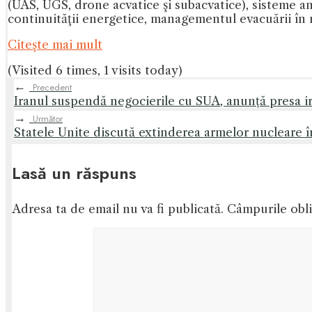
(UAS, UGS, drone acvatice şi subacvatice), sisteme 
continuităţii energetice, managementul evacuării în 
Citeşte mai mult
(Visited 6 times, 1 visits today)
←
Precedent
Iranul suspendă negocierile cu SUA, anunță presa ira
→
Următor
Statele Unite discută extinderea armelor nucleare î
Lasă un răspuns
Adresa ta de email nu va fi publicată.
Câmpurile obli