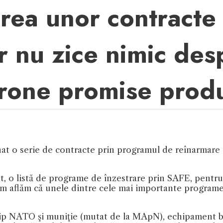
ea unor contracte 
ar nu zice nimic de
drone promise prod
nat o serie de contracte prin programul de reînarmare 
nt, o listă de programe de înzestrare prin SAFE, pentru
m aflăm că unele dintre cele mai importante programe 
l tip NATO şi muniţie (mutat de la MApN), echipament b