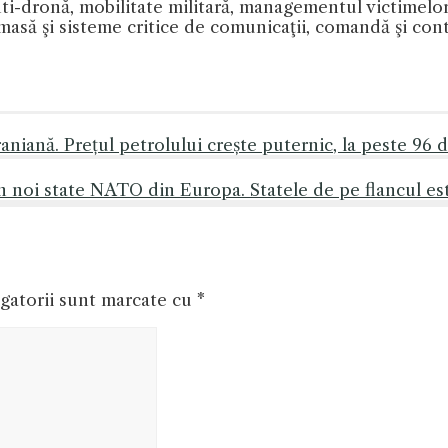
anti-dronă, mobilitate militară, managementul victimel
masă şi sisteme critice de comunicaţii, comandă şi co
niană. Prețul petrolului crește puternic, la peste 96 d
n noi state NATO din Europa. Statele de pe flancul es
gatorii sunt marcate cu
*