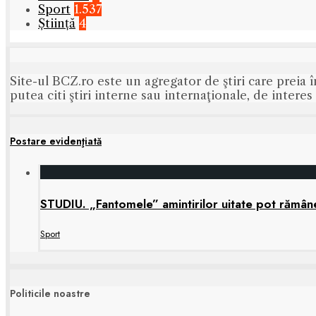
Sport
1.537
Știință
4
Site-ul BCZ.ro este un agregator de ştiri care preia î
putea citi ştiri interne sau internaţionale, de intere
Postare evidenţiată
STUDIU. „Fantomele” amintirilor uitate pot rămâne 
Sport
Politicile noastre