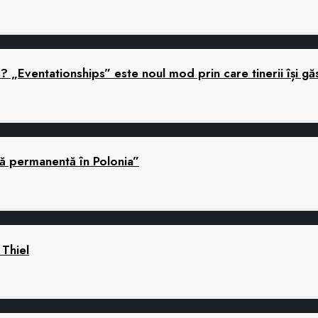
ă? „Eventationships” este noul mod prin care tinerii își gă
nă permanentă în Polonia”
 Thiel