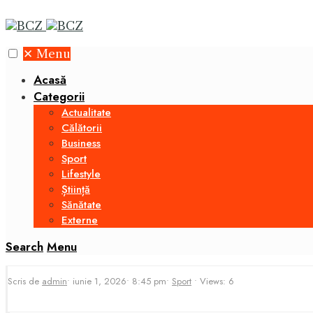
✕
Menu
Acasă
Categorii
Actualitate
Călătorii
Business
Sport
Lifestyle
Știință
Sănătate
Externe
Search
Menu
Scris de
admin
•
iunie 1, 2026
•
8:45 pm
•
Sport
•
Views: 6