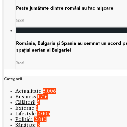
Peste jumătate dintre români nu fac mișcare
Sport
România, Bulgaria și Spania au semnat un acord pen
spațiul aerian al Bulgariei
Sport
Categorii
Actualitate
5.006
Business
1.716
Călătorii
5
Externe
1
Lifestyle
2.005
Politica
2.010
Sănătate
3