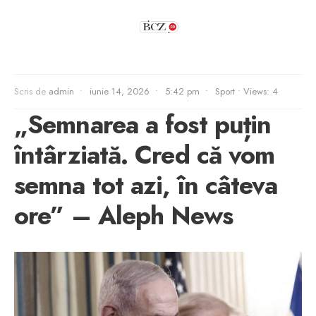
Scris de
admin
•
iunie 14, 2026
•
5:42 pm
•
Sport
•
Views: 4
„Semnarea a fost puțin
întârziată. Cred că vom
semna tot azi, în câteva
ore” – Aleph News