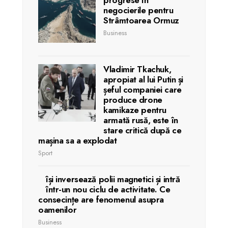
progrese în
negocierile pentru
Strâmtoarea Ormuz
Business
Vladimir Tkachuk,
apropiat al lui Putin și
șeful companiei care
produce drone
kamikaze pentru
armată rusă, este în
stare critică după ce
mașina sa a explodat
Sport
își inversează polii magnetici și intră
într-un nou ciclu de activitate. Ce
consecințe are fenomenul asupra
oamenilor
Business