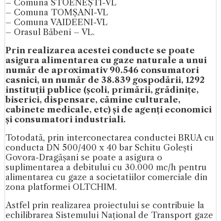
– Comuna STOENEȘTI-VL
– Comuna TOMȘANI-VL
– Comuna VAIDEENI-VL
– Orasul Băbeni – VL.
Prin realizarea acestei conducte se poate
asigura alimentarea cu gaze naturale a unui
număr de aproximativ 90.546 consumatori
casnici, un număr de 38.839 gospodării, 1292
instituții publice (școli, primării, grădinițe,
biserici, dispensare, cămine culturale,
cabinete medicale, etc) și de agenți economici
și consumatori industriali.
Totodată, prin interconectarea conductei BRUA cu
conducta DN 500/400 x 40 bar Schitu Golești
Govora-Dragășani se poate a asigura o
suplimentarea a debitului cu 30.000 mc/h pentru
alimentarea cu gaze a societatiilor comerciale din
zona platformei OLTCHIM.
Astfel prin realizarea proiectului se contribuie la
echilibrarea Sistemului Național de Transport gaze