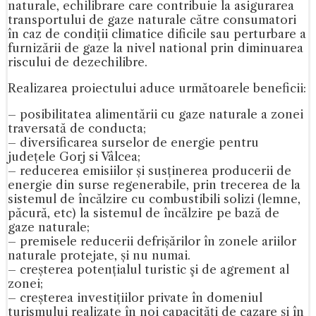
naturale, echilibrare care contribuie la asigurarea
transportului de gaze naturale către consumatori
în caz de condiții climatice dificile sau perturbare a
furnizării de gaze la nivel national prin diminuarea
riscului de dezechilibre.
Realizarea proiectului aduce următoarele beneficii:
– posibilitatea alimentării cu gaze naturale a zonei
traversată de conducta;
– diversificarea surselor de energie pentru
județele Gorj si Vâlcea;
– reducerea emisiilor și susținerea producerii de
energie din surse regenerabile, prin trecerea de la
sistemul de încălzire cu combustibili solizi (lemne,
păcură, etc) la sistemul de încălzire pe bază de
gaze naturale;
– premisele reducerii defrișărilor în zonele ariilor
naturale protejate, și nu numai.
– creșterea potențialul turistic şi de agrement al
zonei;
– creșterea investițiilor private în domeniul
turismului realizate în noi capacităţi de cazare şi în