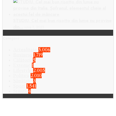
STUDIU. Cel mai bun risotto din lume nu provine
din…
iunie 7, 2023
Categorii
Actualitate
5.006
Business
1.719
Călătorii
5
Externe
1
Lifestyle
2.005
Politica
2.010
Sănătate
3
Sport
1.541
Știință
4