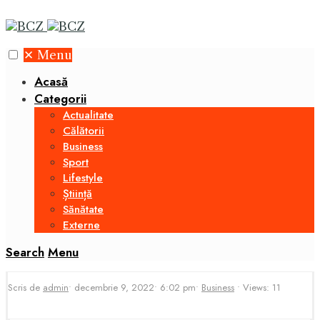
✕
Menu
Acasă
Categorii
Actualitate
Călătorii
Business
Sport
Lifestyle
Știință
Sănătate
Externe
Search
Menu
Scris de
admin
•
decembrie 9, 2022
•
6:02 pm
•
Business
•
Views: 11