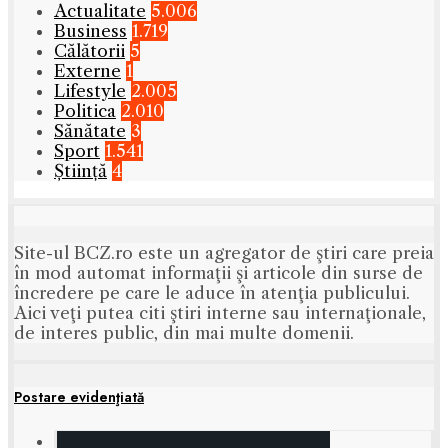
Actualitate
5.006
Business
1.719
Călătorii
5
Externe
1
Lifestyle
2.005
Politica
2.010
Sănătate
3
Sport
1.541
Știință
4
Site-ul BCZ.ro este un agregator de ştiri care preia
în mod automat informaţii şi articole din surse de
încredere pe care le aduce în atenţia publicului.
Aici veţi putea citi ştiri interne sau internaţionale,
de interes public, din mai multe domenii.
Postare evidenţiată