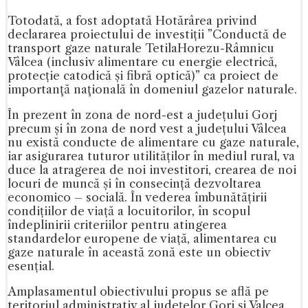
Totodată, a fost adoptată Hotărârea privind
declararea proiectului de investiții ”Conductă de
transport gaze naturale TetilaHorezu-Râmnicu
Vâlcea (inclusiv alimentare cu energie electrică,
protecție catodică și fibră optică)” ca proiect de
importanţă naţională în domeniul gazelor naturale.
În prezent în zona de nord-est a județului Gorj
precum și în zona de nord vest a județului Vâlcea
nu există conducte de alimentare cu gaze naturale,
iar asigurarea tuturor utilităților în mediul rural, va
duce la atragerea de noi investitori, crearea de noi
locuri de muncă și în consecință dezvoltarea
economico – socială. În vederea îmbunătățirii
condițiilor de viață a locuitorilor, în scopul
îndeplinirii criteriilor pentru atingerea
standardelor europene de viață, alimentarea cu
gaze naturale în această zonă este un obiectiv
esențial.
Amplasamentul obiectivului propus se află pe
teritoriul administrativ al județelor Gorj și Valcea,