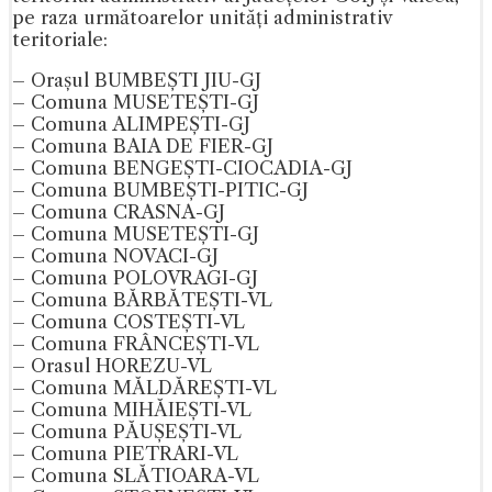
pe raza următoarelor unități administrativ
teritoriale:
– Orașul BUMBEȘTI JIU-GJ
– Comuna MUSETEȘTI-GJ
– Comuna ALIMPEȘTI-GJ
– Comuna BAIA DE FIER-GJ
– Comuna BENGEȘTI-CIOCADIA-GJ
– Comuna BUMBEȘTI-PITIC-GJ
– Comuna CRASNA-GJ
– Comuna MUSETEȘTI-GJ
– Comuna NOVACI-GJ
– Comuna POLOVRAGI-GJ
– Comuna BĂRBĂTEȘTI-VL
– Comuna COSTEȘTI-VL
– Comuna FRÂNCEȘTI-VL
– Orasul HOREZU-VL
– Comuna MĂLDĂREȘTI-VL
– Comuna MIHĂIEȘTI-VL
– Comuna PĂUȘEȘTI-VL
– Comuna PIETRARI-VL
– Comuna SLĂTIOARA-VL