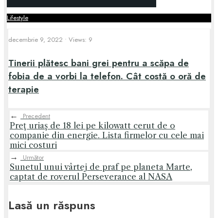
Lifestyle
decembrie 9, 2022
•
Views: 9
Tinerii plătesc bani grei pentru a scăpa de
fobia de a vorbi la telefon. Cât costă o oră de
terapie
←
Precedent
Preţ uriaş de 18 lei pe kilowatt cerut de o
companie din energie. Lista firmelor cu cele mai
mici costuri
→
Următor
Sunetul unui vârtej de praf pe planeta Marte,
captat de roverul Perseverance al NASA
Lasă un răspuns