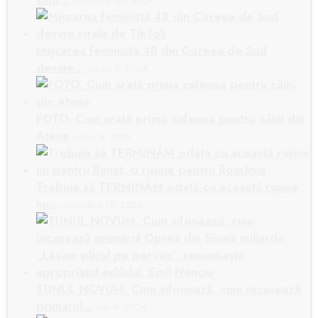
noiembrie 25, 2024
Mișcarea feministă 4B din Coreea de Sud
devine…
aprilie 9, 2024
FOTO. Cum arată prima cafenea pentru câini din
Atena
aprilie 9, 2023
Trebuie să TERMINĂM odată cu această rușine
nu…
octombrie 19, 2024
TUNUL NOVUM. Cum sifonează, cum încasează
primarul…
mai 9, 2024