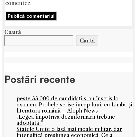
comentez.
Caută
Caută
Postări recente
peste 33.000 de candidați s-au înscris la
examen. Probele scrise încep luni, cu Limba și
literatura română – Aleph News
„Legea împotriva dezinformării trebuie
adoptată!”
Statele Unite o lasă mai moale militar, dar
intensifică presiunea economică. Ce a