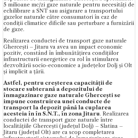
5 milioane mc/zi gaze naturale pentru necesități de
echilibrare a SNT sau asigurare a transportului
gazelor naturale către consumatori în caz de
condiții climatice dificile sau perturbare a furnizării
de gaze.
Realizarea conductei de transport gaze naturale
Ghercești – Jitaru va avea un impact economic
pozitiv, constând în îmbunătățirea condițiilor
infrastructurii energetice cu rol în stimularea
dezvoltării socio-economice a județelor Dolj și Olt
și implicit a țării.
Astfel, pentru creșterea capacității de
stocare subterană a depozitului de
înmagazinare gaze naturale Ghercești se
impune construirea unei conducte de
transport la depozit până la cuplarea
acesteia în în S.N.T., în zona Jitaru
. Realizarea
conductei de transport gaze naturale între
localitățiile Ghercești (județul Dolj) – Slatina –
Jitaru (județul Olt) are ca scop completarea