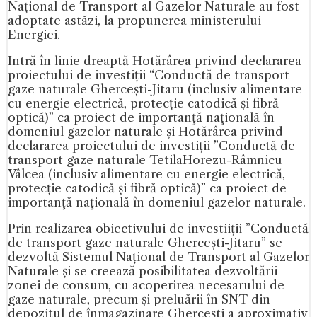
Național de Transport al Gazelor Naturale au fost
adoptate astăzi, la propunerea ministerului
Energiei.
Intră în linie dreaptă Hotărârea privind declararea
proiectului de investiții “Conductă de transport
gaze naturale Ghercești-Jitaru (inclusiv alimentare
cu energie electrică, protecție catodică și fibră
optică)” ca proiect de importanţă naţională în
domeniul gazelor naturale și Hotărârea privind
declararea proiectului de investiții ”Conductă de
transport gaze naturale TetilaHorezu-Râmnicu
Vâlcea (inclusiv alimentare cu energie electrică,
protecție catodică și fibră optică)” ca proiect de
importanţă naţională în domeniul gazelor naturale.
Prin realizarea obiectivului de investiiții ”Conductă
de transport gaze naturale Ghercești-Jitaru” se
dezvoltă Sistemul Național de Transport al Gazelor
Naturale și se creează posibilitatea dezvoltării
zonei de consum, cu acoperirea necesarului de
gaze naturale, precum și preluării în SNT din
depozitul de înmagazinare Ghercești a aproximativ