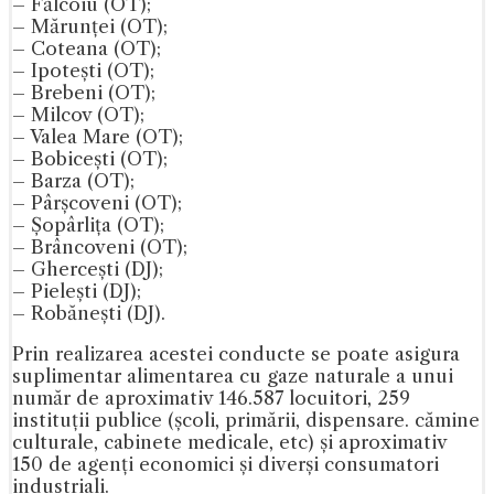
– Fălcoiu (OT);
– Mărunței (OT);
– Coteana (OT);
– Ipotești (OT);
– Brebeni (OT);
– Milcov (OT);
– Valea Mare (OT);
– Bobicești (OT);
– Barza (OT);
– Pârșcoveni (OT);
– Șopârlița (OT);
– Brâncoveni (OT);
– Ghercești (DJ);
– Pielești (DJ);
– Robănești (DJ).
Prin realizarea acestei conducte se poate asigura
suplimentar alimentarea cu gaze naturale a unui
număr de aproximativ 146.587 locuitori, 259
instituții publice (școli, primării, dispensare. cămine
culturale, cabinete medicale, etc) și aproximativ
150 de agenți economici și diverși consumatori
industriali.