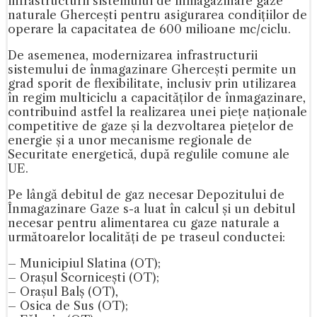
infrastructurii sistemului de înmagazinare gaze
naturale Ghercești pentru asigurarea condițiilor de
operare la capacitatea de 600 milioane mc/ciclu.
De asemenea, modernizarea infrastructurii
sistemului de înmagazinare Ghercești permite un
grad sporit de flexibilitate, inclusiv prin utilizarea
în regim multiciclu a capacităților de înmagazinare,
contribuind astfel la realizarea unei piețe naționale
competitive de gaze și la dezvoltarea piețelor de
energie și a unor mecanisme regionale de
Securitate energetică, după regulile comune ale
UE.
Pe lângă debitul de gaz necesar Depozitului de
Înmagazinare Gaze s-a luat în calcul și un debitul
necesar pentru alimentarea cu gaze naturale a
următoarelor localități de pe traseul conductei:
– Municipiul Slatina (OT);
– Orașul Scornicești (OT);
– Orașul Balș (OT),
– Osica de Sus (OT);