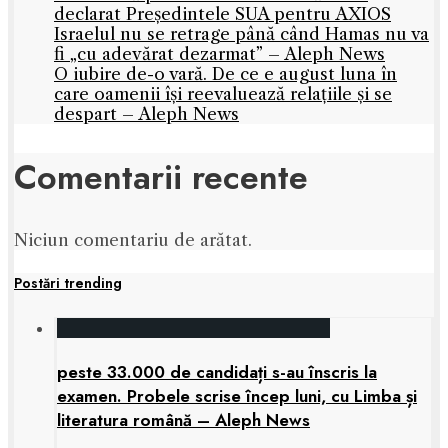
declarat Președintele SUA pentru AXIOS
Israelul nu se retrage până când Hamas nu va
fi „cu adevărat dezarmat” – Aleph News
O iubire de-o vară. De ce e august luna în
care oamenii își reevaluează relațiile și se
despart – Aleph News
Comentarii recente
Niciun comentariu de arătat.
Postări trending
peste 33.000 de candidați s-au înscris la
examen. Probele scrise încep luni, cu Limba și
literatura română – Aleph News