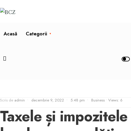
Acasă
Categorii
Scris de
admin
•
decembrie 9, 2022
•
5:48 pm
•
Business
•
Views: 6
Taxele și impozitele