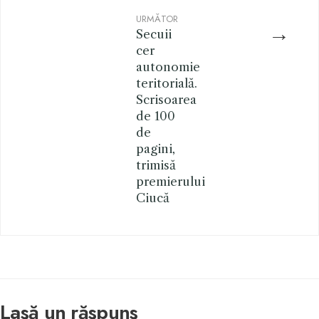
URMĂTOR
→
Secuii
cer
autonomie
teritorială.
Scrisoarea
de 100
de
pagini,
trimisă
premierului
Ciucă
Lasă un răspuns