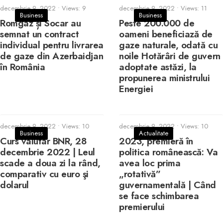
decembrie 9, 2022
•
Views: 9
decembrie 9, 2022
•
Views: 11
Business
Business
Romgaz și Socar au
Peste 200.000 de
semnat un contract
oameni beneficiază de
individual pentru livrarea
gaze naturale, odată cu
de gaze din Azerbaidjan
noile Hotărâri de guvern
în România
adoptate astăzi, la
propunerea ministrului
Energiei
decembrie 9, 2022
•
Views: 10
decembrie 9, 2022
•
Views: 10
Business
Actualitate
Curs valutar BNR, 28
2023, premieră în
decembrie 2022 | Leul
politica românească: Va
scade a doua zi la rând,
avea loc prima
comparativ cu euro şi
„rotativă”
dolarul
guvernamentală | Când
se face schimbarea
premierului