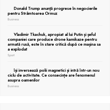
Donald Trump anunță progrese în negocierile
pentru Strâmtoarea Ormuz
Business
Vladimir Tkachuk, apropiat al lui Putin și șeful
companiei care produce drone kamikaze pentru
armată rusă, este în stare critică după ce mașina sa
a explodat
Sport
își inversează polii magnetici și intră într-un nou
ciclu de activitate. Ce consecințe are fenomenul
asupra oamenilor
Business