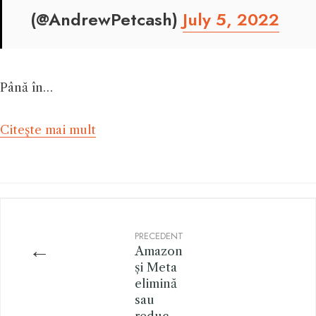
(@AndrewPetcash)
July 5, 2022
Până în…
Citeşte mai mult
PRECEDENT
←
Amazon
și Meta
elimină
sau