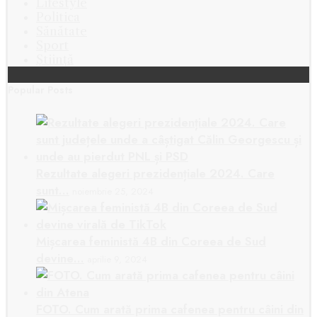
Lifestyle
Politica
Sănătate
Sport
Știință
Popular Posts
Rezultate alegeri prezidențiale 2024. Care
sunt…
noiembrie 25, 2024
Mișcarea feministă 4B din Coreea de Sud
devine…
aprilie 9, 2024
FOTO. Cum arată prima cafenea pentru câini din