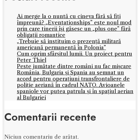
Ai merge la o nuntă cu cineva fără să fiți
împreună? „Eventationships” este noul mod
prin care tinerii își găsesc un „plus one” fără
obligații romantice
„Trebuie să instituim o prezență militară
americană permanentă în Polonia”
Cum oprim sfârșitul lumii. Un proiect pentru
Peter Thiel
Peste jumătate dintre români nu fac mișcare
România, Bulgaria și Spania au semnat un
acord pentru operațiuni transfrontaliere de
poliție aeriană în cadrul NATO. Avioanele
spaniole vor putea patrula și în spațiul aerian
al Bulgariei
Comentarii recente
Niciun comentariu de arătat.