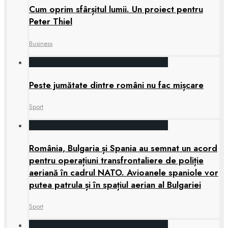
Cum oprim sfârșitul lumii. Un proiect pentru
Peter Thiel
Business
Peste jumătate dintre români nu fac mișcare
Sport
România, Bulgaria și Spania au semnat un acord
pentru operațiuni transfrontaliere de poliție
aeriană în cadrul NATO. Avioanele spaniole vor
putea patrula și în spațiul aerian al Bulgariei
Sport