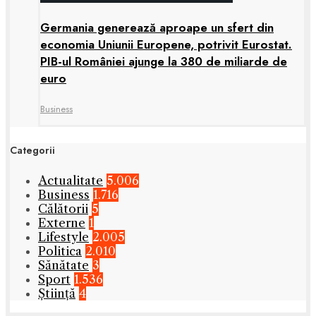
Germania generează aproape un sfert din
economia Uniunii Europene, potrivit Eurostat.
PIB-ul României ajunge la 380 de miliarde de
euro
Business
Categorii
Actualitate
5.006
Business
1.716
Călătorii
5
Externe
1
Lifestyle
2.005
Politica
2.010
Sănătate
3
Sport
1.536
Știință
4