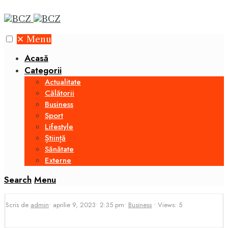
✕
Menu
Acasă
Categorii
Actualitate
Călătorii
Business
Sport
Lifestyle
Știință
Sănătate
Externe
Search
Menu
Scris de
admin
•
aprilie 9, 2023
•
2:35 pm
•
Business
•
Views: 5