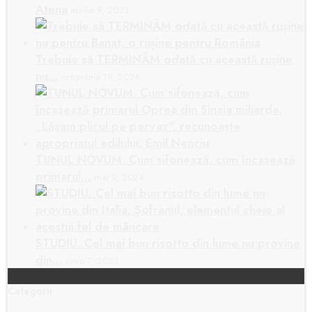
Atena
aprilie 9, 2023
Trebuie să TERMINĂM odată cu această rușine
nu…
octombrie 19, 2024
TUNUL NOVUM. Cum sifonează, cum încasează
primarul…
mai 9, 2024
STUDIU. Cel mai bun risotto din lume nu provine
din…
iunie 7, 2023
Categorii