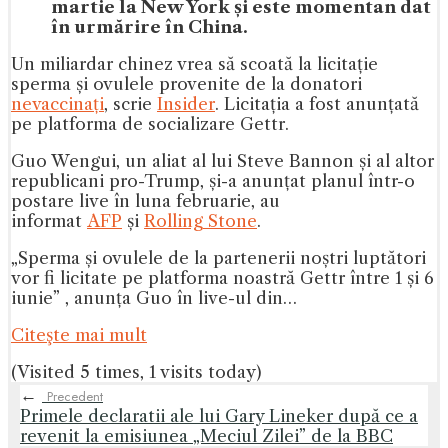
martie la New York și este momentan dat
în urmărire în China.
Un miliardar chinez vrea să scoată la licitație
sperma și ovulele provenite de la donatori
nevaccinați
, scrie
Insider
. Licitația a fost anunțată
pe platforma de socializare Gettr.
Guo Wengui, un aliat al lui Steve Bannon și al altor
republicani pro-Trump, și-a anunțat planul într-o
postare live în luna februarie, au
informat
AFP
și
Rolling Stone
.
„Sperma și ovulele de la partenerii noștri luptători
vor fi licitate pe platforma noastră Gettr între 1 și 6
iunie” , anunța Guo în live-ul din…
Citeşte mai mult
(Visited 5 times, 1 visits today)
←
Precedent
Primele declaratii ale lui Gary Lineker după ce a
revenit la emisiunea „Meciul Zilei” de la BBC