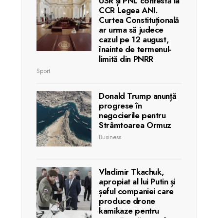
USR și PNL contestă la
CCR Legea ANI.
Curtea Constituțională
ar urma să judece
cazul pe 12 august,
înainte de termenul-
limită din PNRR
Sport
Donald Trump anunță
progrese în
negocierile pentru
Strâmtoarea Ormuz
Business
Vladimir Tkachuk,
apropiat al lui Putin și
șeful companiei care
produce drone
kamikaze pentru