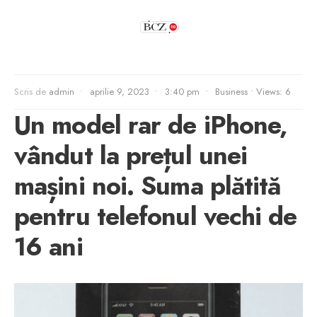
Scris de
admin
•
aprilie 9, 2023
•
3:40 pm
•
Business
•
Views: 6
Un model rar de iPhone,
vândut la prețul unei
mașini noi. Suma plătită
pentru telefonul vechi de
16 ani