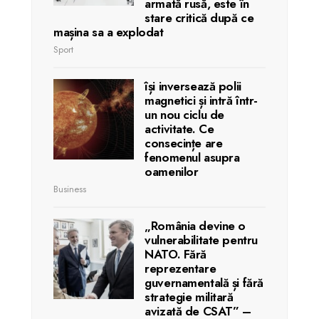
armată rusă, este în
stare critică după ce
mașina sa a explodat
Sport
își inversează polii
magnetici și intră într-
un nou ciclu de
activitate. Ce
consecințe are
fenomenul asupra
oamenilor
Business
„România devine o
vulnerabilitate pentru
NATO. Fără
reprezentare
guvernamentală și fără
strategie militară
avizată de CSAT” –