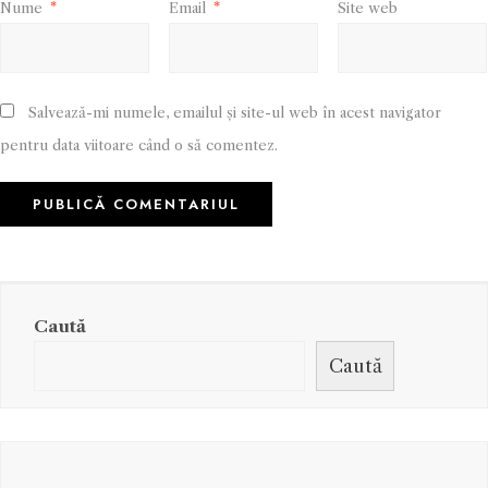
Nume
*
Email
*
Site web
Salvează-mi numele, emailul și site-ul web în acest navigator
pentru data viitoare când o să comentez.
Caută
Caută