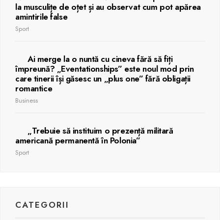
la musculițe de oțet și au observat cum pot apărea
amintirile false
Sport
Ai merge la o nuntă cu cineva fără să fiți
împreună? „Eventationships” este noul mod prin
care tinerii își găsesc un „plus one” fără obligații
romantice
Business
„Trebuie să instituim o prezență militară
americană permanentă în Polonia”
Sport
CATEGORII