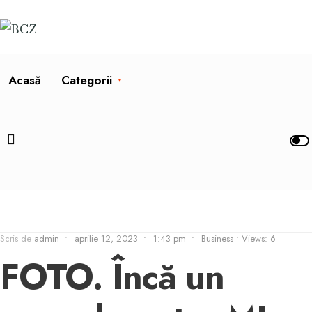
Acasă
Categorii
Scris de
admin
•
aprilie 12, 2023
•
1:43 pm
•
Business
•
Views: 6
FOTO. Încă un