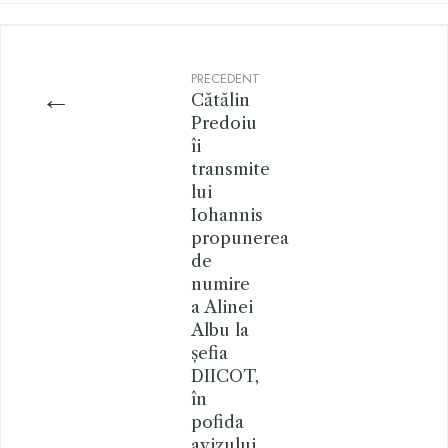
PRECEDENT
←
Cătălin
Predoiu
îi
transmite
lui
Iohannis
propunerea
de
numire
a Alinei
Albu la
șefia
DIICOT,
în
pofida
avizului