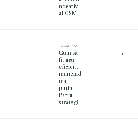
negativ
al CSM
URMĂTOR
→
Cum să
fii mai
eficient
muncind
mai
puțin.
Patru
strategii