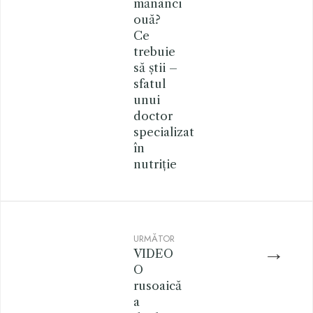
mănânci
ouă?
Ce
trebuie
să știi –
sfatul
unui
doctor
specializat
în
nutriție
URMĂTOR
→
VIDEO
O
rusoaică
a