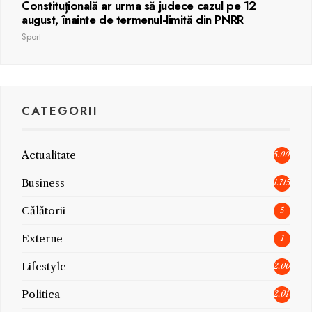
Constituțională ar urma să judece cazul pe 12
august, înainte de termenul-limită din PNRR
Sport
CATEGORII
Actualitate
5.006
Business
1.715
Călătorii
5
Externe
1
Lifestyle
2.005
Politica
2.010