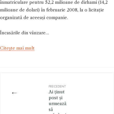
înmatriculare pentru 52,2 milioane de dirhami (14,2
milioane de dolari) în februarie 2008, la o licitație
organizată de aceeași companie.
Încasările din vânzare…
Citeşte mai mult
PRECEDENT
←
Ai ținut
post și
urmează
să