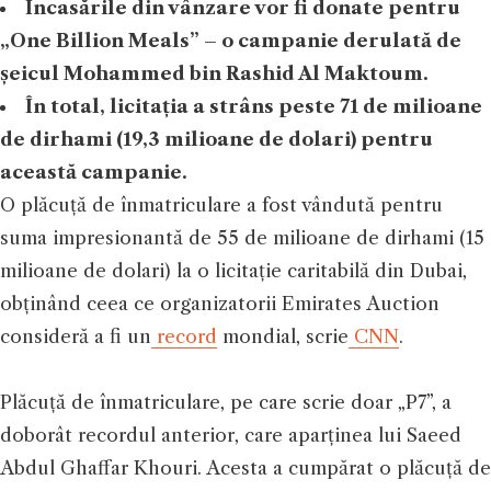
Încasările din vânzare vor fi donate pentru
„One Billion Meals” – o campanie derulată de
șeicul Mohammed bin Rashid Al Maktoum.
În total, licitația a strâns peste 71 de milioane
de dirhami (19,3 milioane de dolari) pentru
această campanie.
O plăcuță de înmatriculare a fost vândută pentru
suma impresionantă de 55 de milioane de dirhami (15
milioane de dolari) la o licitație caritabilă din Dubai,
obținând ceea ce organizatorii Emirates Auction
consideră a fi un
record
mondial, scrie
CNN
.
Plăcuță de înmatriculare, pe care scrie doar „P7”, a
doborât recordul anterior, care aparținea lui Saeed
Abdul Ghaffar Khouri. Acesta a cumpărat o plăcuță de