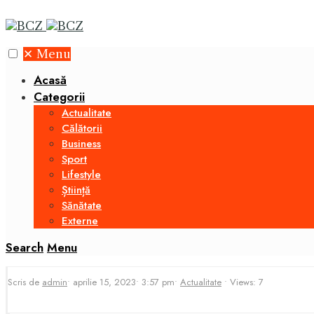
✕
Menu
Acasă
Categorii
Actualitate
Călătorii
Business
Sport
Lifestyle
Știință
Sănătate
Externe
Search
Menu
Scris de
admin
•
aprilie 15, 2023
•
3:57 pm
•
Actualitate
•
Views: 7