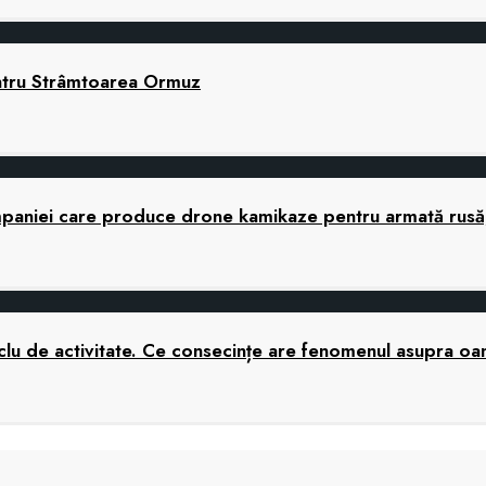
ntru Strâmtoarea Ormuz
companiei care produce drone kamikaze pentru armată rusă,
 ciclu de activitate. Ce consecințe are fenomenul asupra o