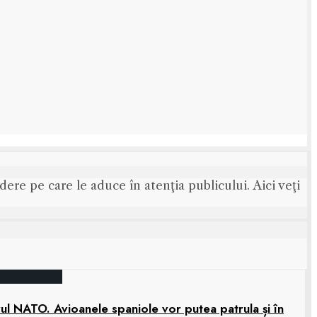
ere pe care le aduce în atenţia publicului. Aici veţi
rul NATO. Avioanele spaniole vor putea patrula și în