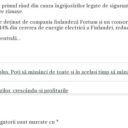
rimul rând din cauza îngrijorărilor legate de siguranț
re rămase.
 deținut de compania finlandeză Fortum și un consorți
 14% din cererea de energie electrică a Finlandei, red
centrală…
lus. Poți să mănânci de toate și în același timp să măn
ilor, crescându-și profiturile
gatorii sunt marcate cu
*