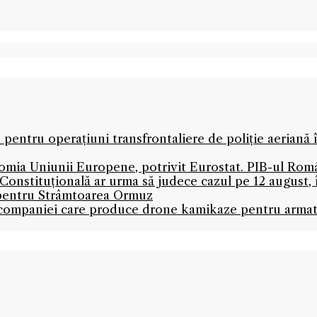
 pentru operațiuni transfrontaliere de poliție aeriană
mia Uniunii Europene, potrivit Eurostat. PIB-ul Româ
onstituțională ar urma să judece cazul pe 12 august,
 pentru Strâmtoarea Ormuz
l companiei care produce drone kamikaze pentru armată 