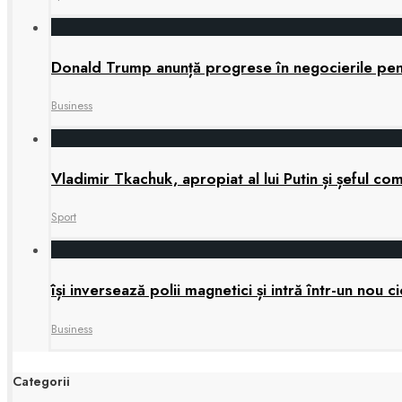
Donald Trump anunță progrese în negocierile pe
Business
Vladimir Tkachuk, apropiat al lui Putin și șeful 
Sport
își inversează polii magnetici și intră într-un nou
Business
Categorii