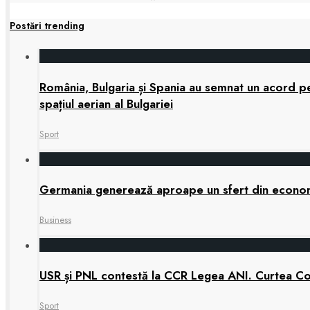
Postări trending
România, Bulgaria și Spania au semnat un acord pen
spațiul aerian al Bulgariei
Sport
Germania generează aproape un sfert din economia
Business
USR și PNL contestă la CCR Legea ANI. Curtea Cons
Sport