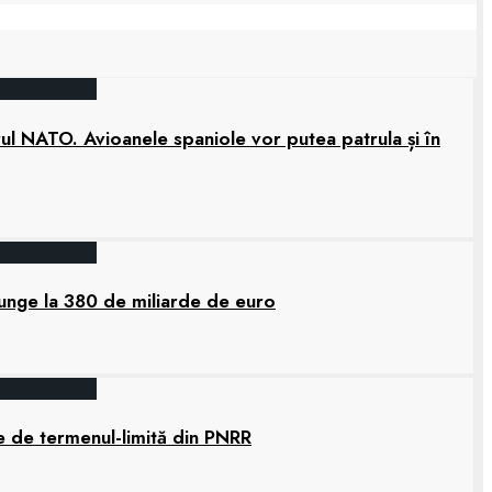
rul NATO. Avioanele spaniole vor putea patrula și în
junge la 380 de miliarde de euro
e de termenul-limită din PNRR