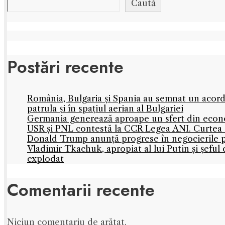
Caută
Postări recente
România, Bulgaria și Spania au semnat un acord
patrula și în spațiul aerian al Bulgariei
Germania generează aproape un sfert din econo
USR și PNL contestă la CCR Legea ANI. Curtea C
Donald Trump anunță progrese în negocierile
Vladimir Tkachuk, apropiat al lui Putin și șefu
explodat
Comentarii recente
Niciun comentariu de arătat.