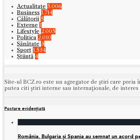
Actualitate
5.006
Business
1.714
Călătorii
5
Externe
1
Lifestyle
2.005
Politica
2.010
Sănătate
3
Sport
1.534
Știință
4
Site-ul BCZ.ro este un agregator de ştiri care preia î
putea citi ştiri interne sau internaţionale, de intere
Postare evidenţiată
România, Bulgaria și Spania au semnat un acord pen