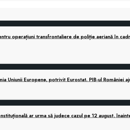
tru operațiuni transfrontaliere de poliție aeriană în cad
 Uniunii Europene, potrivit Eurostat. PIB-ul României a
tituțională ar urma să judece cazul pe 12 august, înaint