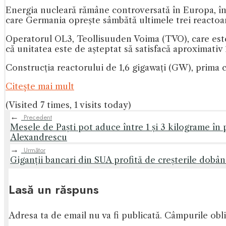
Energia nucleară rămâne controversată în Europa, în p
care Germania oprește sâmbătă ultimele trei reactoa
Operatorul OL3, Teollisuuden Voima (TVO), care este
că unitatea este de așteptat să satisfacă aproximativ
Construcția reactorului de 1,6 gigawați (GW), prima 
Citeşte mai mult
(Visited 7 times, 1 visits today)
←
Precedent
Mesele de Paști pot aduce între 1 și 3 kilograme în p
Alexandrescu
→
Următor
Giganții bancari din SUA profită de creșterile dobânz
Lasă un răspuns
Adresa ta de email nu va fi publicată.
Câmpurile obli