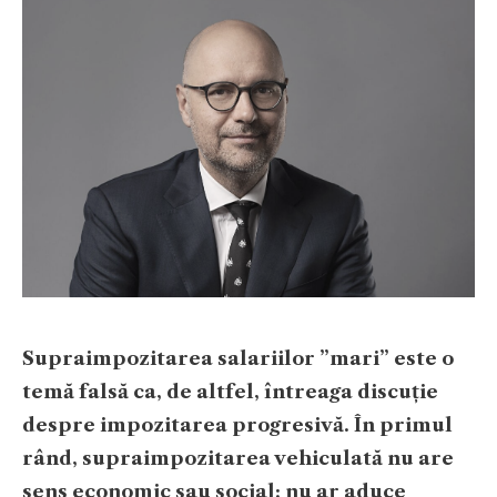
​Supraimpozitarea salariilor ”mari” este o
temă falsă ca, de altfel, întreaga discuție
despre impozitarea progresivă. În primul
rând, supraimpozitarea vehiculată nu are
sens economic sau social: nu ar aduce