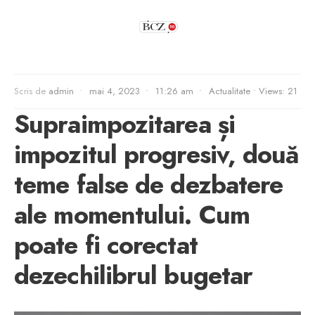
Scris de
admin
•
mai 4, 2023
•
11:26 am
•
Actualitate
•
Views: 21
Supraimpozitarea și
impozitul progresiv, două
teme false de dezbatere
ale momentului. Cum
poate fi corectat
dezechilibrul bugetar