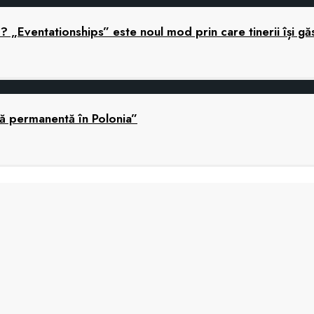
ă? „Eventationships” este noul mod prin care tinerii își gă
nă permanentă în Polonia”