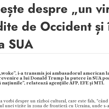
ește despre „un vir
ite de Occident și 
ca SUA
a „woke”, i-a transmis joi ambasadorul american
revenire a lui Donald Trump la putere în SUA poa
ă naţiunile”, relatează agenţiile AFP, EFE şi MTI.
 vorbi despre un război cultural, care este fals, “când e
unei vizite în zona de frontieră cu Ucraina, unde s-a î