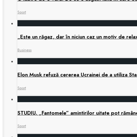
Sport
„Este un răgaz, dar în niciun caz un motiv de re
Business
Elon Musk refuză cererea Ucrainei de a utiliza Star
Sport
STUDIU. „Fantomele” amintirilor uitate pot rămâne 
Sport