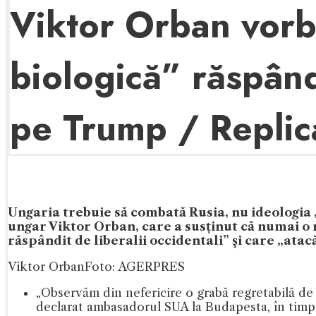
Viktor Orban vorb
biologică” răspând
pe Trump / Repli
Ungaria trebuie să combată Rusia, nu ideologi
ungar Viktor Orban, care a susținut că numai o 
răspândit de liberalii occidentali” şi care „atac
Viktor Orban
Foto: AGERPRES
„Observăm din nefericire o grabă regretabilă de a
declarat ambasadorul SUA la Budapesta, în timpul 