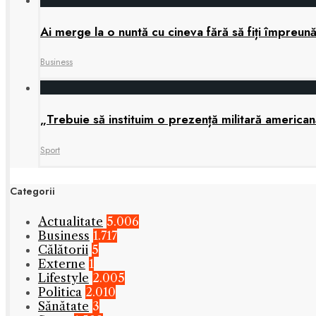
Ai merge la o nuntă cu cineva fără să fiți împreun
Business
„Trebuie să instituim o prezență militară america
Sport
Categorii
Actualitate
5.006
Business
1.717
Călătorii
5
Externe
1
Lifestyle
2.005
Politica
2.010
Sănătate
3