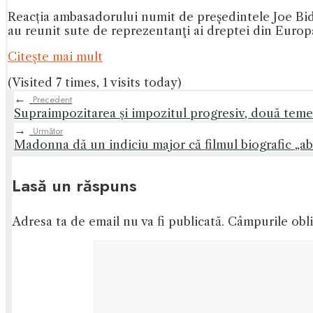
Reacția ambasadorului numit de preşedintele Joe Bide
au reunit sute de reprezentanţi ai dreptei din Europ
Citeşte mai mult
(Visited 7 times, 1 visits today)
←
Precedent
Supraimpozitarea și impozitul progresiv, două teme
→
Următor
Madonna dă un indiciu major că filmul biografic „a
Lasă un răspuns
Adresa ta de email nu va fi publicată.
Câmpurile obli