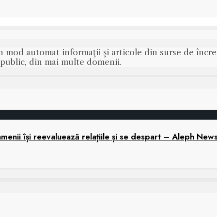
n mod automat informaţii şi articole din surse de încred
s public, din mai multe domenii.
menii își reevaluează relațiile și se despart – Aleph New