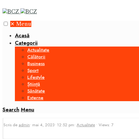
✕
Menu
Acasă
Categorii
Actualitate
Călătorii
Business
Sport
Lifestyle
Știință
Sănătate
Externe
Search
Menu
Scris de
admin
•
mai 4, 2023
•
12:52 pm
•
Actualitate
•
Views: 7