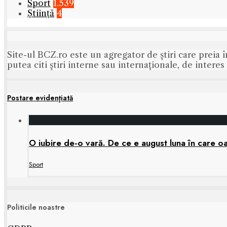
Sport
1.539
Știință
4
Site-ul BCZ.ro este un agregator de ştiri care preia î
putea citi ştiri interne sau internaţionale, de intere
Postare evidenţiată
O iubire de-o vară. De ce e august luna în care oa
Sport
Politicile noastre