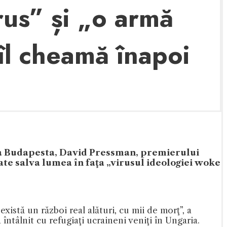
us” și „o armă
îl cheamă înapoi
 la Budapesta, David Pressman, premierului
te salva lumea în faţa „virusul ideologiei woke
xistă un război real alături, cu mii de morţ”, a
ntâlnit cu refugiaţi ucraineni veniţi în Ungaria.