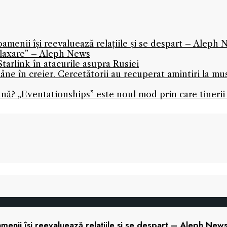
oamenii își reevaluează relațiile și se despart – Aleph
relaxare” – Aleph News
tarlink în atacurile asupra Rusiei
ne în creier. Cercetătorii au recuperat amintiri la mu
ună? „Eventationships” este noul mod prin care tinerii 
menii își reevaluează relațiile și se despart – Aleph New