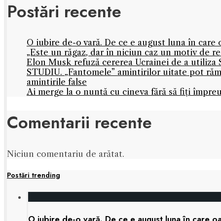
Postări recente
O iubire de-o vară. De ce e august luna în care 
„Este un răgaz, dar în niciun caz un motiv de 
Elon Musk refuză cererea Ucrainei de a utiliza S
STUDIU. „Fantomele” amintirilor uitate pot rămâ
amintirile false
Ai merge la o nuntă cu cineva fără să fiți împre
Comentarii recente
Niciun comentariu de arătat.
Postări trending
O iubire de-o vară. De ce e august luna în care oa