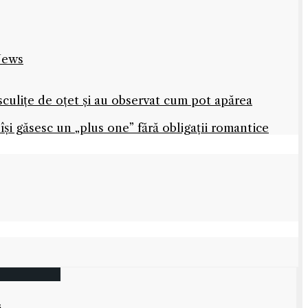
 News
sculițe de oțet și au observat cum pot apărea
își găsesc un „plus one” fără obligații romantice
s