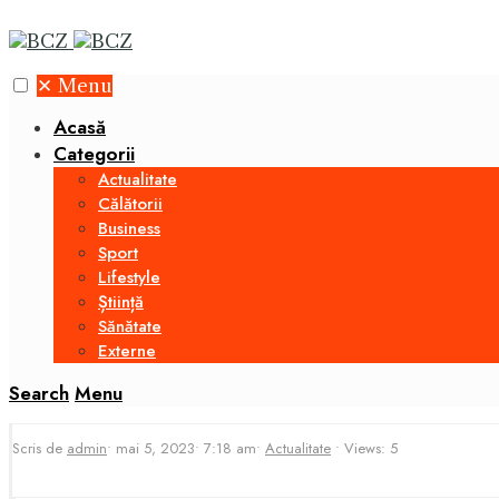
✕
Menu
Acasă
Categorii
Actualitate
Călătorii
Business
Sport
Lifestyle
Știință
Sănătate
Externe
Search
Menu
Scris de
admin
•
mai 5, 2023
•
7:18 am
•
Actualitate
•
Views: 5