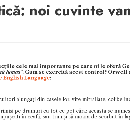
tică: noi cuvinte v
lecțiile cele mai importante pe care ni le oferă
ază lumea
”. Cum se exercită acest control? Orwell
he English Language
:
cuitori alungați din casele lor, vite mitraliate, colibe
trimiși pe drumuri cu tot ce pot căra: aceasta se nume
împușcați în ceafă, sau trimiși să moară de scorbut în l