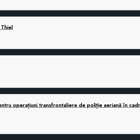
 Thiel
tru operațiuni transfrontaliere de poliție aeriană în cad