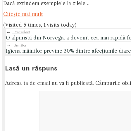
Dacă extindem exemplele la zilele…
Citeşte mai mult
(Visited 5 times, 1 visits today)
←
Precedent
O alpinistă din Norvegia a devenit cea mai rapidă fe
→
Următor
Igiena mâinilor previne 30% dintre afecţiunile diarei
Lasă un răspuns
Adresa ta de email nu va fi publicată.
Câmpurile obli