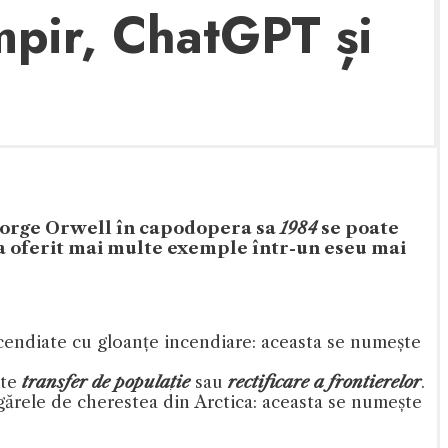
ampir, ChatGPT și
 George Orwell în capodopera sa
1984
se poate
 a oferit mai multe exemple într-un eseu mai
 incendiate cu gloanțe incendiare: aceasta se numește
ște
transfer de populație
sau
rectificare a frontierelor
.
agărele de cherestea din Arctica: aceasta se numește