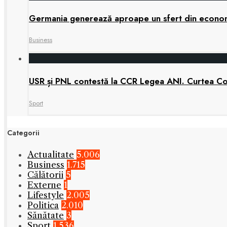
Germania generează aproape un sfert din economia
Business
USR și PNL contestă la CCR Legea ANI. Curtea Cons
Sport
Categorii
Actualitate
5.006
Business
1.715
Călătorii
5
Externe
1
Lifestyle
2.005
Politica
2.010
Sănătate
3
Sport
1.536