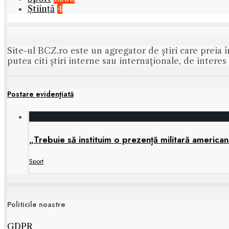
Știință
4
Site-ul BCZ.ro este un agregator de ştiri care preia î
putea citi ştiri interne sau internaţionale, de intere
Postare evidenţiată
„Trebuie să instituim o prezență militară america
Sport
Politicile noastre
GDPR