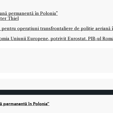
icană permanentă în Polonia”
ter Thiel
 pentru operațiuni transfrontaliere de poliție aeriană
mia Uniunii Europene, potrivit Eurostat. PIB-ul Româ
nă permanentă în Polonia”