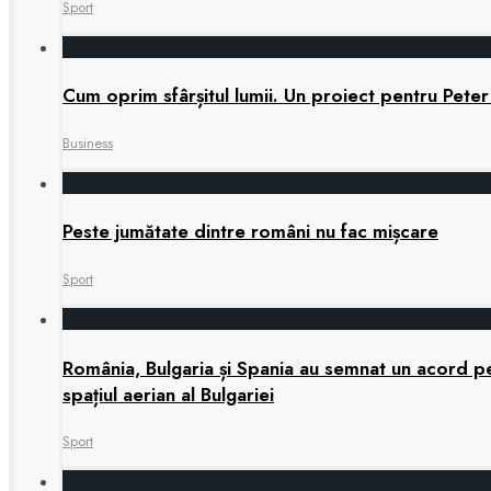
Sport
Cum oprim sfârșitul lumii. Un proiect pentru Peter
Business
Peste jumătate dintre români nu fac mișcare
Sport
România, Bulgaria și Spania au semnat un acord pen
spațiul aerian al Bulgariei
Sport