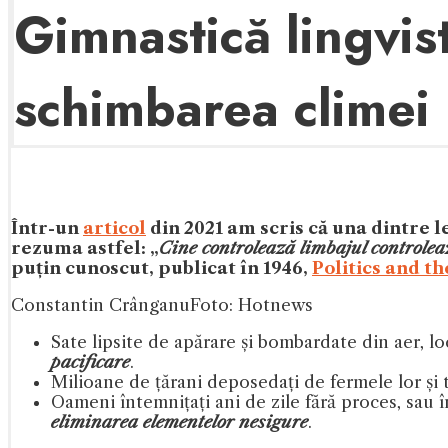
Gimnastică lingvis
schimbarea climei
Într-un
articol
din 2021 am scris că una dintre 
rezuma astfel: „
Cine controlează limbajul controle
puțin cunoscut, publicat în 1946,
Politics and t
Constantin Crânganu
Foto: Hotnews
Sate lipsite de apărare și bombardate din aer, lo
pacificare
.
Milioane de țărani deposedați de fermele lor și 
Oameni întemnițați ani de zile fără proces, sau 
eliminarea elementelor nesigure
.