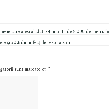
meie care a escaladat toți munții de 8.000 de metri. În
ce şi 20% din infecţiile respiratorii
gatorii sunt marcate cu
*