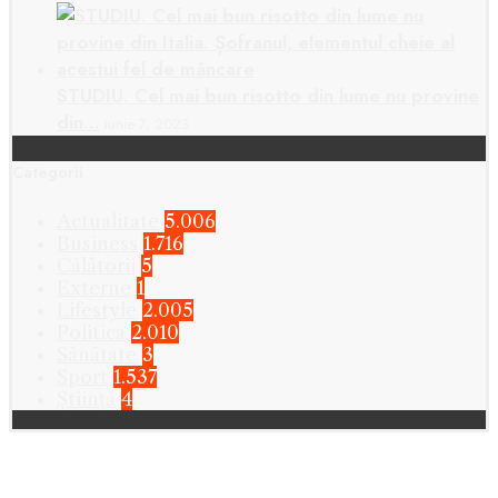
STUDIU. Cel mai bun risotto din lume nu provine
din…
iunie 7, 2023
Categorii
Actualitate
5.006
Business
1.716
Călătorii
5
Externe
1
Lifestyle
2.005
Politica
2.010
Sănătate
3
Sport
1.537
Știință
4