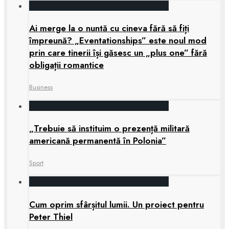
Ai merge la o nuntă cu cineva fără să fiți
împreună? „Eventationships” este noul mod
prin care tinerii își găsesc un „plus one” fără
obligații romantice
Business
„Trebuie să instituim o prezență militară
americană permanentă în Polonia”
Sport
Cum oprim sfârșitul lumii. Un proiect pentru
Peter Thiel