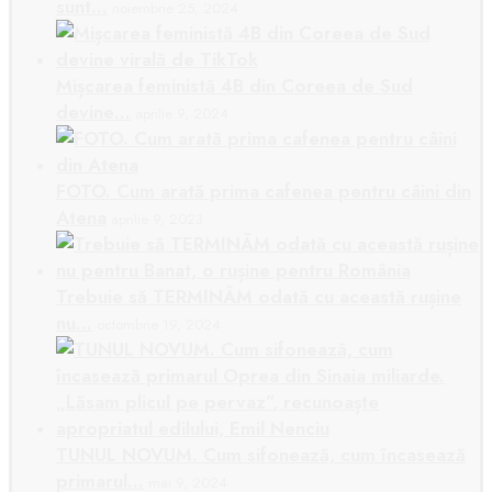
sunt…
noiembrie 25, 2024
Mișcarea feministă 4B din Coreea de Sud
devine…
aprilie 9, 2024
FOTO. Cum arată prima cafenea pentru câini din
Atena
aprilie 9, 2023
Trebuie să TERMINĂM odată cu această rușine
nu…
octombrie 19, 2024
TUNUL NOVUM. Cum sifonează, cum încasează
primarul…
mai 9, 2024