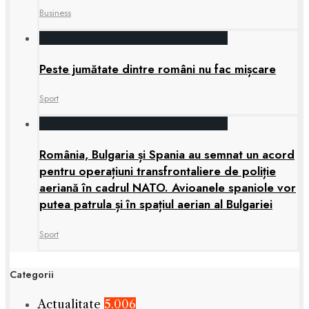
Business
Peste jumătate dintre români nu fac mișcare
Sport
România, Bulgaria și Spania au semnat un acord
pentru operațiuni transfrontaliere de poliție
aeriană în cadrul NATO. Avioanele spaniole vor
putea patrula și în spațiul aerian al Bulgariei
Sport
Categorii
Actualitate
5.006