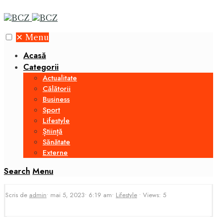
✕
Menu
Acasă
Categorii
Actualitate
Călătorii
Business
Sport
Lifestyle
Știință
Sănătate
Externe
Search
Menu
Scris de
admin
•
mai 5, 2023
•
6:19 am
•
Lifestyle
•
Views: 5