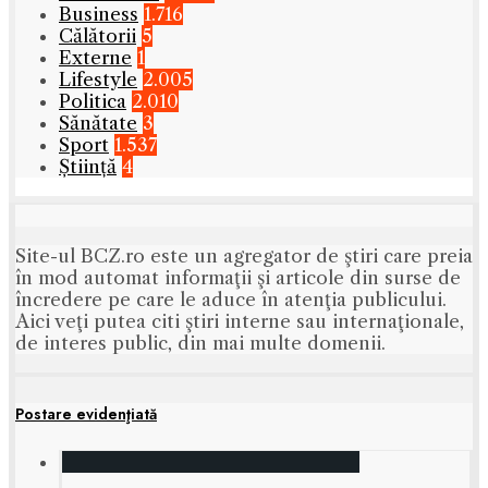
Business
1.716
Călătorii
5
Externe
1
Lifestyle
2.005
Politica
2.010
Sănătate
3
Sport
1.537
Știință
4
Site-ul BCZ.ro este un agregator de ştiri care preia
în mod automat informaţii şi articole din surse de
încredere pe care le aduce în atenţia publicului.
Aici veţi putea citi ştiri interne sau internaţionale,
de interes public, din mai multe domenii.
Postare evidenţiată