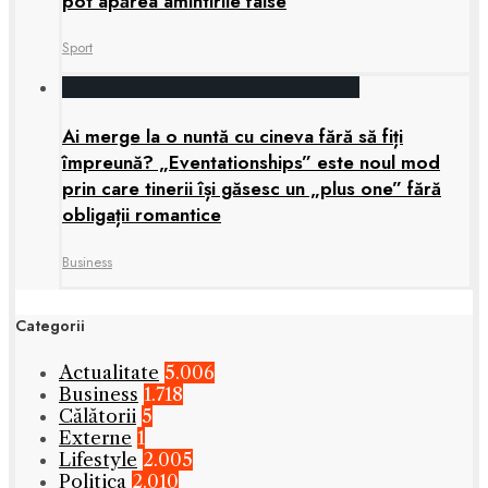
pot apărea amintirile false
Sport
Ai merge la o nuntă cu cineva fără să fiți
împreună? „Eventationships” este noul mod
prin care tinerii își găsesc un „plus one” fără
obligații romantice
Business
Categorii
Actualitate
5.006
Business
1.718
Călătorii
5
Externe
1
Lifestyle
2.005
Politica
2.010