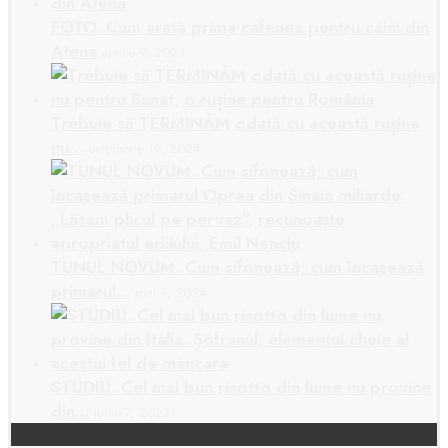
FOTO. Cum arată prima cafenea pentru câini din
Atena
aprilie 9, 2023
Trebuie să TERMINĂM odată cu această rușine
nu…
octombrie 19, 2024
TUNUL NOVUM. Cum sifonează, cum încasează
primarul…
mai 9, 2024
STUDIU. Cel mai bun risotto din lume nu provine
din…
iunie 7, 2023