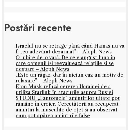
Postări recente
Israelul nu se retrage până când Hamas nu va
fi „cu adevărat dezarmat” – Aleph News
O iubire de-o vară. De ce e august luna în
care oamenii își reevaluează relațiile și se
despart – Aleph News
„Este un răgaz, dar în niciun caz un motiv de
relaxare” – Aleph News
Elon Musk refuză cererea Ucrainei de a
utiliza Starlink în atacurile asupra Rusiei
STUDIU. „Fantomele” amintirilor uitate pot
rămâne în creier. Cercetătorii au recuperat
amintiri la musculițe de oțet și au observat
cum pot apărea amintirile false