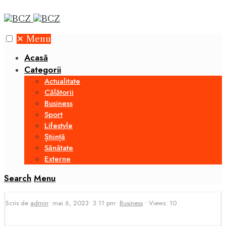
✕
Menu
Acasă
Categorii
Actualitate
Călătorii
Business
Sport
Lifestyle
Știință
Sănătate
Externe
Search
Menu
Scris de
admin
•
mai 6, 2023
•
3:11 pm
•
Business
•
Views: 10