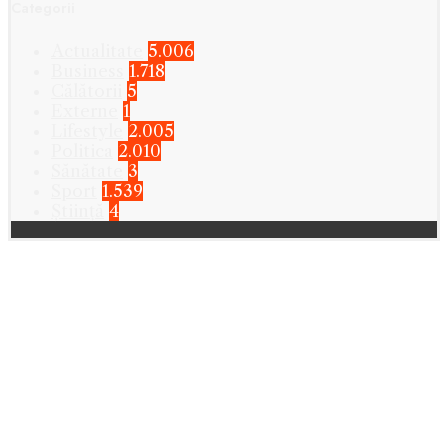
Categorii
Actualitate
5.006
Business
1.718
Călătorii
5
Externe
1
Lifestyle
2.005
Politica
2.010
Sănătate
3
Sport
1.539
Știință
4