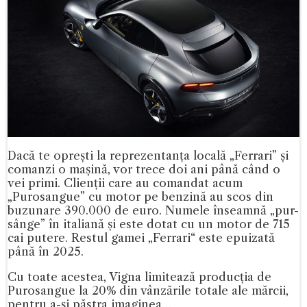
Dacă te oprești la reprezentanța locală „Ferrari” și
comanzi o mașină, vor trece doi ani până când o
vei primi. Clienții care au comandat acum
„Purosangue” cu motor pe benzină au scos din
buzunare 390.000 de euro. Numele înseamnă „pur-
sânge” în italiană și este dotat cu un motor de 715
cai putere. Restul gamei „Ferrari“ este epuizată
până în 2025.
Cu toate acestea, Vigna limitează producția de
Purosangue la 20% din vânzările totale ale mărcii,
pentru a-și păstra imaginea…