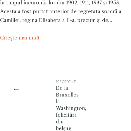
în timpul încoronărilor din 1902, 1911, 1937 și 1953.
Acesta a fost purtat anterior de regretata soacră a
Camillei, regina Elisabeta a II-a, precum și de…
Citeşte mai mult
PRECEDENT
←
De la
Bruxelles
la
Washington,
felicitări
din
belșug