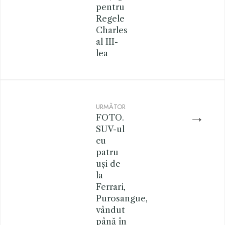
pentru
Regele
Charles
al III-
lea
URMĂTOR
→
FOTO.
SUV-ul
cu
patru
uși de
la
Ferrari,
Purosangue,
vândut
până în