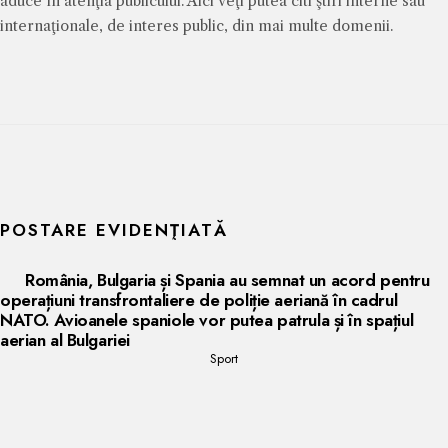
aduce în atenţia publicului. Aici veţi putea citi ştiri interne sau
internaţionale, de interes public, din mai multe domenii.
POSTARE EVIDENŢIATĂ
România, Bulgaria și Spania au semnat un acord pentru
operațiuni transfrontaliere de poliție aeriană în cadrul
NATO. Avioanele spaniole vor putea patrula și în spațiul
aerian al Bulgariei
Sport