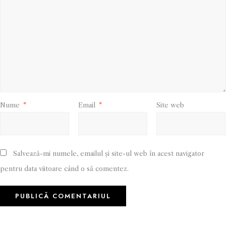
Nume
*
Email
*
Site web
Salvează-mi numele, emailul și site-ul web în acest navigator
pentru data viitoare când o să comentez.