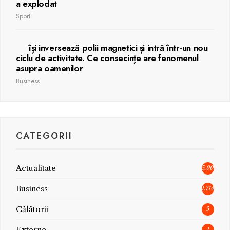
a explodat
Sport
își inversează polii magnetici și intră într-un nou
ciclu de activitate. Ce consecințe are fenomenul
asupra oamenilor
Business
CATEGORII
Actualitate
5.006
Business
1.714
Călătorii
5
Externe
1