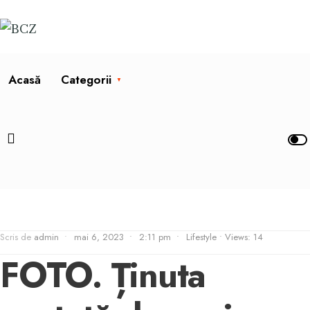
Acasă
Categorii
Scris de
admin
•
mai 6, 2023
•
2:11 pm
•
Lifestyle
•
Views: 14
FOTO. Ținuta