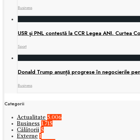
Business
USR și PNL contestă la CCR Legea ANI. Curtea Cons
Sport
Donald Trump anunță progrese în negocierile pe
Business
Categorii
Actualitate
5.006
Business
1.715
Călătorii
5
Externe
1