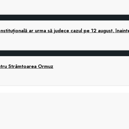
tituțională ar urma să judece cazul pe 12 august, înaint
ntru Strâmtoarea Ormuz