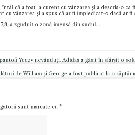
ntâi că a fost la curent cu vânzarea şi a descris-o ca fi
t cu vânzarea şi a spus că ar fi împiedicat-o dacă ar fi 
 7,8, a zguduit o zonă imensă din sudul…
antofi Yeezy nevânduți, Adidas a găsit în sfârșit o sol
lături de William și George a fost publicat la o săptă
gatorii sunt marcate cu
*