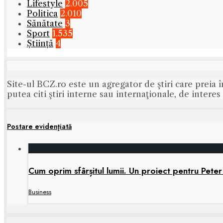
Lifestyle
2.005
Politica
2.010
Sănătate
3
Sport
1.535
Știință
4
Site-ul BCZ.ro este un agregator de ştiri care preia î
putea citi ştiri interne sau internaţionale, de intere
Postare evidenţiată
Cum oprim sfârșitul lumii. Un proiect pentru Peter
Business