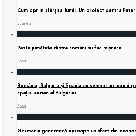
Cum oprim sfârșitul lumii. Un proiect pentru Peter
Business
Peste jumătate dintre români nu fac mișcare
Sport
România, Bulgaria și Spania au semnat un acord pen
spațiul aerian al Bulgariei
Sport
Germania generează aproape un sfert din economia