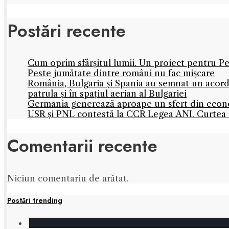
Postări recente
Cum oprim sfârșitul lumii. Un proiect pentru Pe
Peste jumătate dintre români nu fac mișcare
România, Bulgaria și Spania au semnat un acord
patrula și în spațiul aerian al Bulgariei
Germania generează aproape un sfert din econo
USR și PNL contestă la CCR Legea ANI. Curtea C
Comentarii recente
Niciun comentariu de arătat.
Postări trending