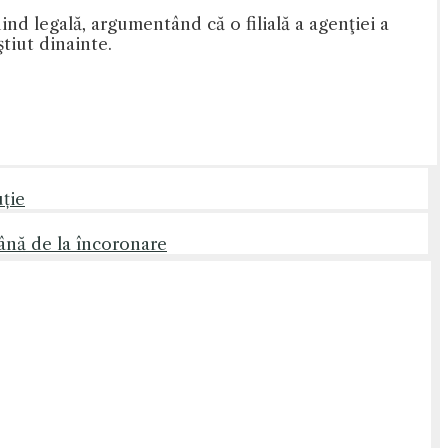
ind legală, argumentând că o filială a agenţiei a
ştiut dinainte.
uție
mână de la încoronare