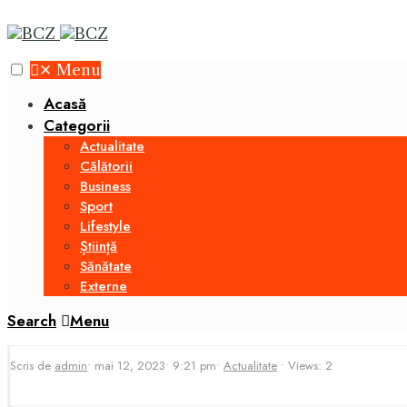
✕
Menu
Acasă
Categorii
Actualitate
Călătorii
Business
Sport
Lifestyle
Știință
Sănătate
Externe
Search
Menu
Scris de
admin
•
mai 12, 2023
•
9:21 pm
•
Actualitate
•
Views: 2