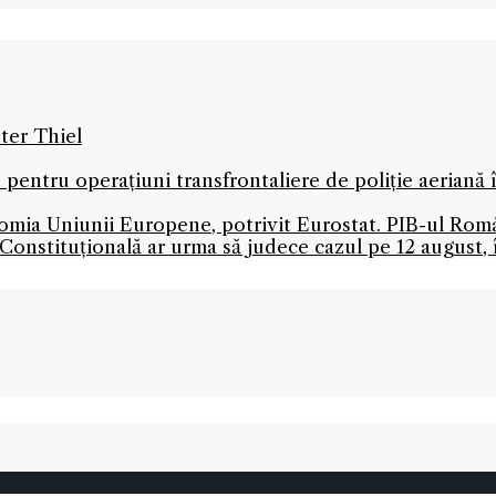
ter Thiel
 pentru operațiuni transfrontaliere de poliție aeriană
mia Uniunii Europene, potrivit Eurostat. PIB-ul Româ
onstituțională ar urma să judece cazul pe 12 august,